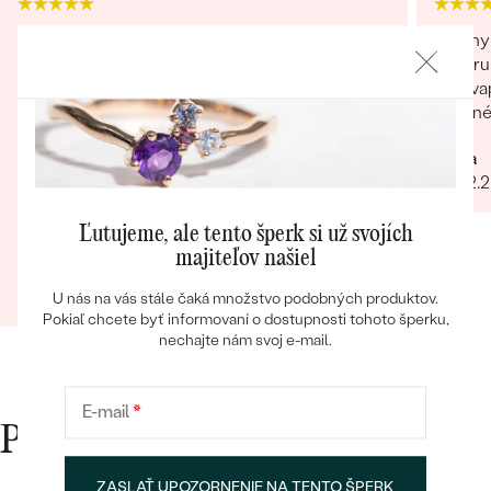
Za mňa jednoznačne spokojnosť. Objednaný
Krásny 
tovar splnil moje očakávania, rovnako krásny ako
výberu 
na stránke. Pri rozbaľovaní balíčka milé detaily,
prekvap
ktoré tiež potešili
Úžasné!
určite
Pekne spravená stránka Rýchle spracovanie
Mária
Bestsellery
objednávky a dodanie objednaného tovaru
23.02.
Potešil aj vkusne zabalený balíček s milým
prekvapením i ručne napísaným pozdravom
Ľutujeme, ale tento šperk si už svojích
majiteľov našiel
Mária
OBJAVIŤ
25.01.2024
Zobraziť celú recenziu
U nás na vás stále čaká množstvo podobných produktov.
Pokiaľ chcete byť informovaní o dostupnosti tohoto šperku,
nechajte nám svoj e-mail.
E-mail
*
Prečo nakupovať v Eppi
ZASLAŤ UPOZORNENIE NA TENTO ŠPERK