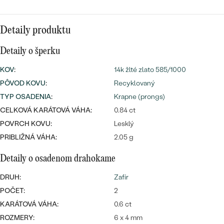
SALT AND PEPPER DIAMANT
LUXUSNÉ
CENOVO DOSTUPNÉ
S DRAHOKAMAMI
DRAHOKAM
Detaily produktu
LUXUSNÉ
S LAB GROWN DIAMANTMI
Najpredávanejšie
Detaily o šperku
PODĽA MATERIÁLU
S PERLAMI
KOV
:
14k žlté zlato 585/1000
svadobné
ZLATO
PÔVOD KOVU
:
Recyklovaný
TYP OSADENIA
:
Krapne (prongs)
obrúčky
PODĽA ŠTÝLU
PLATINA
CELKOVÁ KARÁTOVÁ VÁHA:
0.84 ct
PERSONALIZOVANÉ
POVRCH KOVU:
Lesklý
STRIEBRO
PRIBLIŽNÁ VÁHA:
2.05 g
SYMBOLICKÉ
PREZRIEŤ
Detaily o osadenom drahokame
MINIMALISTICKÉ
DRUH:
Zafír
POČET:
2
PODĽA PRÍLEŽITOSTI
KARÁTOVÁ VÁHA:
0.6 ct
PODĽA FARBY
ROZMERY:
6 x 4 mm