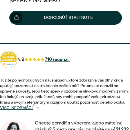
ŠPERKY NA MIERU
1 914 €
KOMBINOVANÉ ZLATO
STRIEBORNÉ
POSTRANNÉ DRAHOKAMY
ZLATÉ
VÝPREDAJ
VÝPREDAJ
Možnosti doručenia
DOHODNÚŤ STRETNUTIE
PLATINOVÉ
HALO
PODĽA ŠTÝLU
STRIEBORNÉ
ŠPERKY ČO POMÁHAJÚ
PODĽA MATERIÁLU
JEDNODUCHÉ
1 723 €
s kódom
SUN10
.
TRI DRAHOKAMY
PLATINOVÉ
PODĽA ŠTÝLU
ZLATÉ
PODĽA TYPU
BEZ KAMEŇA
NAPICHOVACIE
VINTAGE
NÁUŠNICE
STRIEBORNÉ
PODĽA ŠTÝLU
4.9
710 recenzií
ETERNITY
KRUHOVÉ
SET ZÁSNUBNÉHO PRSTEŇA A
SOLITÉR
PRSTENE
PLATINOVÉ
OBRÚČOK
VYKROJENÉ
MINIMALISTICKÉ
Túžite po jednoduchých náušniciach, ktoré zdôraznia váš dlhý krk a
NARODENIE DIEŤAŤA
PRÍVESKY
upútajú pozornosť na trblietanie vašich očí? Potom ste narazili na
NETRADIČNÉ
VINTAGE
PODĽA ŠTÝLU
správne skvosty, lebo tieto šperky ozdobené slivkovo modrými zafírmi
VISIACE
PERSONALIZOVANÉ
len čakajú na svoju príležitosť, aby mohli podporiť vašu prirodzenú
NÁRAMKY
ETERNITY
krásu a svojím elegantným dizajnom upútať pozornosť celého okolia.
NETRADIČNÉ
ZOSTAVTE SI PRSTEŇ
SOLITÉR
VIAC INFORMÁCIÍ
SO ZNAMENÍM ZVEROKRUHU
SETY
MINIMALISTICKÉ
ZAČAŤ S PRSTEŇOM
TEPANÉ
V TVARE SRDCA
Chcete poradiť s výberom, alebo máte inú
MINIMALISTICKÉ
PÁNSKE ŠPERKY
otázku? Sme tu pre vás: zavolajte na
+421 222