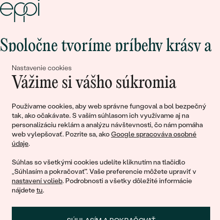
Spoločne tvoríme príbehy krásy a
lásky
Nastavenie cookies
Vážime si vášho súkromia
Pripojte sa k nám!
Používame cookies, aby web správne fungoval a bol bezpečný
tak, ako očakávate. S vaším súhlasom ich využívame aj na
personalizáciu reklám a analýzu návštevnosti, čo nám pomáha
web vylepšovať. Pozrite sa, ako
Google spracováva osobné
údaje
.
Súhlas so všetkými cookies udelíte kliknutím na tlačidlo
„Súhlasím a pokračovať". Vaše preferencie môžete upraviť v
nastavení volieb
. Podrobnosti a všetky dôležité informácie
© 2011 - 2026, Eppi.sk
nájdete
tu
.