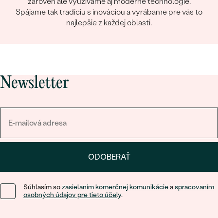
zároveň ale využívame aj moderné technológie.
Spájame tak tradíciu s inováciou a vyrábame pre vás to
najlepšie z každej oblasti.
Newsletter
ODOBERAŤ
Súhlasím so
zasielaním komerčnej komunikácie
a
spracovaním
osobných údajov pre tieto účely
.