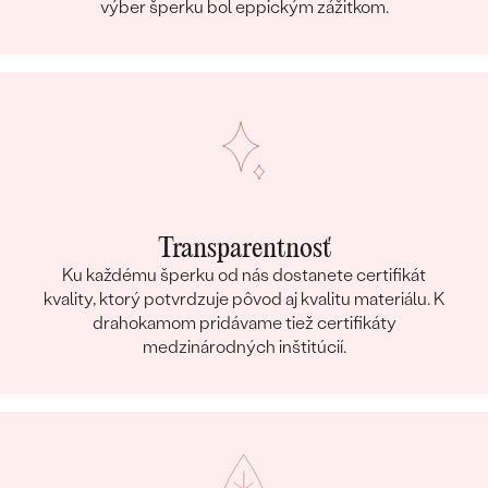
výber šperku bol eppickým zážitkom.
Transparentnosť
Ku každému šperku od nás dostanete certifikát
kvality, ktorý potvrdzuje pôvod aj kvalitu materiálu. K
drahokamom pridávame tiež certifikáty
medzinárodných inštitúcií.