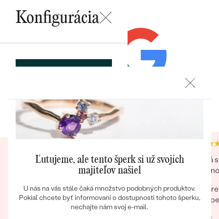
KARÁTOVÁ VÁHA
:
0.03 ct
Konfigurácia
TVAR
:
Round
ČISTOTA
:
SI1/SI2
FARBA
:
G-H
POKRAČOVAT
Bestsellery
Heuréka recenzie
Google recenzie
ULOŽIŤ
4.9
4.9
OBJAVIŤ
Náš už štvrtý nákup a vždy maximálna
Veľká s
Ľutujeme, ale tento šperk si už svojích
spokojnosť. Vždy si objednávky preverujú
drobnos
majiteľov našiel
telefonicky či je objednávka podľa naších
pre
U nás na vás stále čaká množstvo podobných produktov.
predstáv či netreba niečo pozmeniť pred
Pokiaľ chcete byť informovaní o dostupnosti tohoto šperku,
šp
odoslaním. Odporúčam každému.
nechajte nám svoj e-mail.
Rýchlosť Maximálna starostlivosť