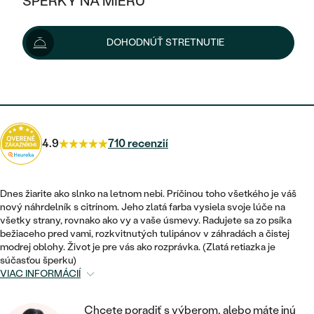
ŠPERKY NA MIERU
460 €
KOMBINOVANÉ ZLATO
STRIEBORNÉ
POSTRANNÉ DRAHOKAMY
ZLATÉ
VÝPREDAJ
VÝPREDAJ
Možnosti doručenia
DOHODNÚŤ STRETNUTIE
PLATINOVÉ
HALO
PODĽA ŠTÝLU
STRIEBORNÉ
ŠPERKY ČO POMÁHAJÚ
PODĽA MATERIÁLU
JEDNODUCHÉ
414 €
s kódom
SUN10
.
TRI DRAHOKAMY
PLATINOVÉ
PODĽA ŠTÝLU
ZLATÉ
PODĽA TYPU
BEZ KAMEŇA
NAPICHOVACIE
VINTAGE
NÁUŠNICE
STRIEBORNÉ
PODĽA ŠTÝLU
4.9
710 recenzií
ETERNITY
KRUHOVÉ
SET ZÁSNUBNÉHO PRSTEŇA A
SOLITÉR
PRSTENE
PLATINOVÉ
OBRÚČOK
VYKROJENÉ
MINIMALISTICKÉ
Dnes žiarite ako slnko na letnom nebi. Príčinou toho všetkého je váš
NARODENIE DIEŤAŤA
PRÍVESKY
nový náhrdelník s citrínom. Jeho zlatá farba vysiela svoje lúče na
NETRADIČNÉ
VINTAGE
PODĽA ŠTÝLU
všetky strany, rovnako ako vy a vaše úsmevy. Radujete sa zo psíka
VISIACE
PERSONALIZOVANÉ
bežiaceho pred vami, rozkvitnutých tulipánov v záhradách a čistej
NÁRAMKY
ETERNITY
modrej oblohy. Život je pre vás ako rozprávka. (Zlatá retiazka je
NETRADIČNÉ
ZOSTAVTE SI PRSTEŇ
SOLITÉR
súčasťou šperku)
SO ZNAMENÍM ZVEROKRUHU
SETY
VIAC INFORMÁCIÍ
MINIMALISTICKÉ
ZAČAŤ S PRSTEŇOM
TEPANÉ
V TVARE SRDCA
MINIMALISTICKÉ
PÁNSKE ŠPERKY
Chcete poradiť s výberom, alebo máte inú