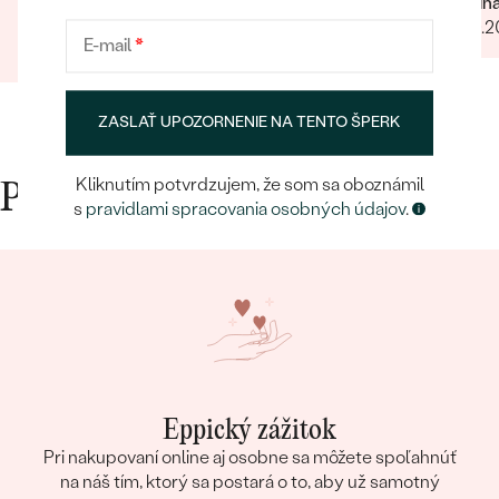
Kristín
Barbara
06.10.
E-mail
*
26.09.2022
Zobraziť celú recenziu
ZASLAŤ UPOZORNENIE NA TENTO ŠPERK
Kliknutím potvrdzujem, že som sa oboznámil
Prečo nakupovať v Eppi
s
pravidlami spracovania osobných údajov
.
Eppický zážitok
Pri nakupovaní online aj osobne sa môžete spoľahnúť
na náš tím, ktorý sa postará o to, aby už samotný