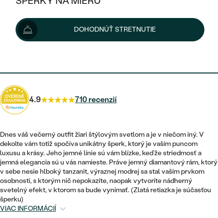
ŠPERKY NA MIERU
1 802 €
KOMBINOVANÉ ZLATO
STRIEBORNÉ
POSTRANNÉ DRAHOKAMY
ZLATÉ
VÝPREDAJ
VÝPREDAJ
Možnosti doručenia
DOHODNÚŤ STRETNUTIE
PLATINOVÉ
HALO
PODĽA ŠTÝLU
STRIEBORNÉ
ŠPERKY ČO POMÁHAJÚ
PODĽA MATERIÁLU
JEDNODUCHÉ
1 622 €
s kódom
SUN10
.
TRI DRAHOKAMY
PLATINOVÉ
PODĽA ŠTÝLU
ZLATÉ
PODĽA TYPU
BEZ KAMEŇA
NAPICHOVACIE
VINTAGE
NÁUŠNICE
STRIEBORNÉ
PODĽA ŠTÝLU
4.9
710 recenzií
ETERNITY
KRUHOVÉ
SET ZÁSNUBNÉHO PRSTEŇA A
SOLITÉR
PRSTENE
PLATINOVÉ
OBRÚČOK
VYKROJENÉ
MINIMALISTICKÉ
Dnes váš večerný outfit žiari štýlovým svetlom a je v niečom iný. V
NARODENIE DIEŤAŤA
PRÍVESKY
dekolte vám totiž spočíva unikátny šperk, ktorý je vaším puncom
NETRADIČNÉ
VINTAGE
PODĽA ŠTÝLU
luxusu a krásy. Jeho jemné línie sú vám blízke, keďže striedmosť a
VISIACE
PERSONALIZOVANÉ
jemná elegancia sú u vás namieste. Práve jemný diamantový rám, ktorý
NÁRAMKY
ETERNITY
v sebe nesie hlboký tanzanit, výraznej modrej sa stal vaším prvkom
NETRADIČNÉ
ZOSTAVTE SI PRSTEŇ
SOLITÉR
osobnosti, s ktorým nič nepokazíte, naopak vytvoríte nádherný
SO ZNAMENÍM ZVEROKRUHU
SETY
svetelný efekt, v ktorom sa bude vynímať. (Zlatá retiazka je súčasťou
MINIMALISTICKÉ
ZAČAŤ S PRSTEŇOM
TEPANÉ
šperku)
V TVARE SRDCA
VIAC INFORMÁCIÍ
MINIMALISTICKÉ
PÁNSKE ŠPERKY