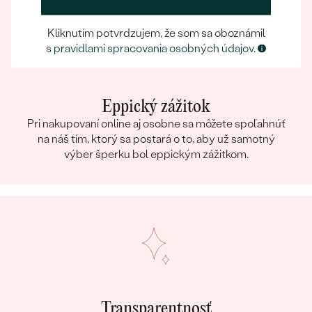
Kliknutím potvrdzujem, že som sa oboznámil
s
pravidlami spracovania osobných údajov
.
Eppický zážitok
Pri nakupovaní online aj osobne sa môžete spoľahnúť
na náš tím, ktorý sa postará o to, aby už samotný
výber šperku bol eppickým zážitkom.
Transparentnosť