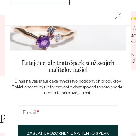
FARBA
:
G-H
PÔVOD:
Prírodný
Krásny milý náhrdelník s príbehom. Ponuka
Krá
výberu krabičky, balenia.... je milým
par
prekvapením, plus ešte ďalší bonus prianie.
mal
Bestsellery
Úžasné! Ešte som sa s takým niečím nestretla...
Marek
určite odporúčam
Mária
16.06.
Ľutujeme, ale tento šperk si už svojích
23.02.2024
Zobraziť celú recenziu
majiteľov našiel
OBJAVIŤ
U nás na vás stále čaká množstvo podobných produktov.
Pokiaľ chcete byť informovaní o dostupnosti tohoto šperku,
nechajte nám svoj e-mail.
E-mail
*
Prečo nakupovať v Eppi
ZASLAŤ UPOZORNENIE NA TENTO ŠPERK