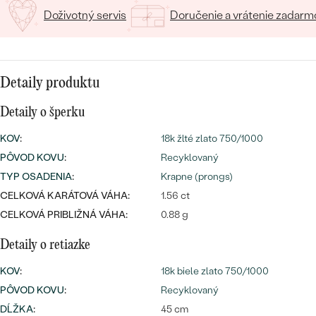
SALT AND PEPPER DIAMANT
LUXUSNÉ
Doživotný servis
Doručenie a vrátenie zadarm
CENOVO DOSTUPNÉ
S DRAHOKAMAMI
DRAHOKAM
LUXUSNÉ
S LAB GROWN DIAMANTMI
Najpredávanejšie
PODĽA MATERIÁLU
Detaily produktu
S PERLAMI
svadobné
ZLATO
Detaily o šperku
obrúčky
KOV
:
18k žlté zlato 750/1000
PODĽA ŠTÝLU
PLATINA
PÔVOD KOVU
:
Recyklovaný
PERSONALIZOVANÉ
STRIEBRO
TYP OSADENIA
:
Krapne (prongs)
CELKOVÁ KARÁTOVÁ VÁHA:
1.56 ct
SYMBOLICKÉ
PREZRIEŤ
CELKOVÁ PRIBLIŽNÁ VÁHA:
0.88 g
MINIMALISTICKÉ
Detaily o retiazke
PODĽA PRÍLEŽITOSTI
KOV
:
18k biele zlato 750/1000
PÔVOD KOVU
:
Recyklovaný
PODĽA FARBY
DĹŽKA
:
45 cm