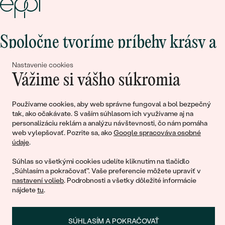
Spoločne tvoríme príbehy krásy a
lásky
Nastavenie cookies
Vážime si vášho súkromia
Pripojte sa k nám!
Používame cookies, aby web správne fungoval a bol bezpečný
tak, ako očakávate. S vaším súhlasom ich využívame aj na
personalizáciu reklám a analýzu návštevnosti, čo nám pomáha
web vylepšovať. Pozrite sa, ako
Google spracováva osobné
údaje
.
Súhlas so všetkými cookies udelíte kliknutím na tlačidlo
„Súhlasím a pokračovať". Vaše preferencie môžete upraviť v
nastavení volieb
. Podrobnosti a všetky dôležité informácie
© 2011 - 2026, Eppi.sk
nájdete
tu
.
SÚHLASÍM A POKRAČOVAŤ