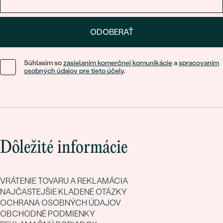
ODOBERAŤ
Súhlasím so
zasielaním komerčnej komunikácie
a
spracovaním
osobných údajov pre tieto účely
.
Dôležité informácie
VRÁTENIE TOVARU A REKLAMÁCIA
NAJČASTEJŠIE KLADENÉ OTÁZKY
OCHRANA OSOBNÝCH ÚDAJOV
OBCHODNÉ PODMIENKY