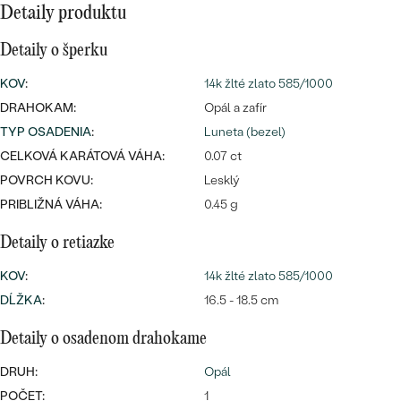
SALT AND PEPPER DIAMANT
LUXUSNÉ
Detaily produktu
CENOVO DOSTUPNÉ
S DRAHOKAMAMI
DRAHOKAM
Detaily o šperku
LUXUSNÉ
S LAB GROWN DIAMANTMI
Najpredávanejšie
KOV
:
14k žlté zlato 585/1000
PODĽA MATERIÁLU
DRAHOKAM:
Opál a zafír
S PERLAMI
svadobné
TYP OSADENIA
:
Luneta (bezel)
ZLATO
CELKOVÁ KARÁTOVÁ VÁHA:
0.07 ct
obrúčky
PODĽA ŠTÝLU
PLATINA
POVRCH KOVU:
Lesklý
PRIBLIŽNÁ VÁHA:
0.45 g
PERSONALIZOVANÉ
STRIEBRO
Detaily o retiazke
SYMBOLICKÉ
PREZRIEŤ
KOV
:
14k žlté zlato 585/1000
MINIMALISTICKÉ
DĹŽKA
:
16.5 - 18.5 cm
Detaily o osadenom drahokame
PODĽA PRÍLEŽITOSTI
DRUH:
Opál
PODĽA FARBY
POČET:
1