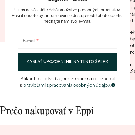
Objednávka bola vybavená expresne rýchlo, s
Za mňa
potvrdzujúcim telefonátom od Eppi a s
tovar s
U nás na vás stále čaká množstvo podobných produktov.
pripojeným blahoželaním k maturitnej skúške :)
na strá
Pokiaľ chcete byť informovaní o dostupnosti tohoto šperku,
ktoré ti
nechajte nám svoj e-mail.
Lucia
Pek
31.05.2023
obj
E-mail
*
Pot
pre
ZASLAŤ UPOZORNENIE NA TENTO ŠPERK
Mária
25.01.
Kliknutím potvrdzujem, že som sa oboznámil
s
pravidlami spracovania osobných údajov
.
Prečo nakupovať v Eppi