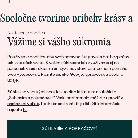
Spoločne tvoríme príbehy krásy a
lásky
Nastavenie cookies
Vážime si vášho súkromia
Pripojte sa k nám!
Používame cookies, aby web správne fungoval a bol bezpečný
tak, ako očakávate. S vaším súhlasom ich využívame aj na
personalizáciu reklám a analýzu návštevnosti, čo nám pomáha
web vylepšovať. Pozrite sa, ako
Google spracováva osobné
údaje
.
Súhlas so všetkými cookies udelíte kliknutím na tlačidlo
„Súhlasím a pokračovať". Vaše preferencie môžete upraviť v
nastavení volieb
. Podrobnosti a všetky dôležité informácie
© 2011 - 2026, Eppi.sk
nájdete
tu
.
SÚHLASÍM A POKRAČOVAŤ