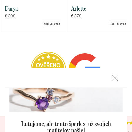
Darya
Arlette
DRUH:
Zafír
€ 399
€ 379
POČET:
1
KARÁTOVÁ VÁHA:
0.02 ct
SKLADOM
SKLADOM
ROZMERY:
1.4 mm
TVAR
:
Round
Bestsellery
FARBA:
Biela
PÔVOD:
Prírodný
OBJAVIŤ
Heuréka recenzie
Google recenzie
4.9
4.9
Ľutujeme, ale tento šperk si už svojích
majiteľov našiel