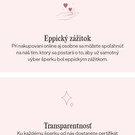
Eppický zážitok
Pri nakupovaní online aj osobne sa môžete spoľahnúť
na náš tím, ktorý sa postará o to, aby už samotný
výber šperku bol eppickým zážitkom.
Transparentnosť
Ku každému šperku od nás dostanete certifikát