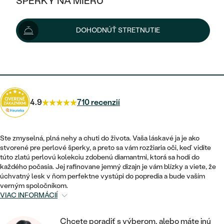
ŠPERKY NA MIERU
1 008 €
1 098 €
-9 %
KOMBINOVANÉ ZLATO
STRIEBORNÉ
POSTRANNÉ DRAHOKAMY
ZLATÉ
VÝPREDAJ
VÝPREDAJ
Možnosti doručenia
DOHODNÚŤ STRETNUTIE
PLATINOVÉ
HALO
PODĽA ŠTÝLU
STRIEBORNÉ
ŠPERKY ČO POMÁHAJÚ
PODĽA MATERIÁLU
JEDNODUCHÉ
907 €
s kódom
SUN10
.
TRI DRAHOKAMY
PLATINOVÉ
PODĽA ŠTÝLU
ZLATÉ
PODĽA TYPU
BEZ KAMEŇA
NAPICHOVACIE
VINTAGE
NÁUŠNICE
STRIEBORNÉ
PODĽA ŠTÝLU
4.9
710 recenzií
ETERNITY
KRUHOVÉ
SET ZÁSNUBNÉHO PRSTEŇA A
SOLITÉR
PRSTENE
PLATINOVÉ
OBRÚČOK
VYKROJENÉ
MINIMALISTICKÉ
Ste zmyselná, plná nehy a chuti do života. Vaša láskavé ja je ako
NARODENIE DIEŤAŤA
PRÍVESKY
stvorené pre perlové šperky, a preto sa vám rozžiaria oči, keď vidíte
NETRADIČNÉ
VINTAGE
PODĽA ŠTÝLU
túto zlatú perlovú kolekciu zdobenú diamantmi, ktorá sa hodí do
VISIACE
PERSONALIZOVANÉ
každého počasia. Jej rafinovane jemný dizajn je vám blízky a viete, že
NÁRAMKY
ETERNITY
úchvatný lesk v ňom perfektne vystúpi do popredia a bude vaším
NETRADIČNÉ
ZOSTAVTE SI PRSTEŇ
SOLITÉR
verným spoločníkom.
SO ZNAMENÍM ZVEROKRUHU
SETY
VIAC INFORMÁCIÍ
MINIMALISTICKÉ
ZAČAŤ S PRSTEŇOM
TEPANÉ
V TVARE SRDCA
MINIMALISTICKÉ
PÁNSKE ŠPERKY
Chcete poradiť s výberom, alebo máte inú