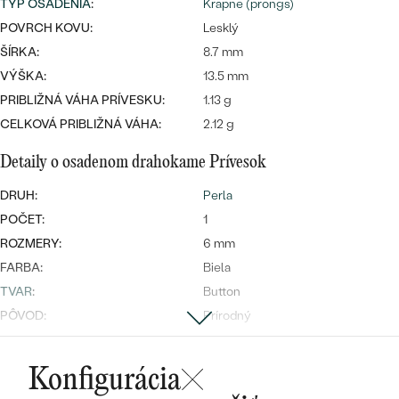
Najpredávanejšie
TYP OSADENIA
:
Krapne (prongs)
Najpredávanejšie
PODĽA TVARU DRAHOKAMU
POVRCH KOVU:
Lesklý
náušnice
ŠÍRKA:
8.7 mm
NA MIERU
prstene
VÝŠKA:
13.5 mm
Personalizované
PRIBLIŽNÁ VÁHA PRÍVESKU:
1.13 g
DIAMANTY
CELKOVÁ PRIBLIŽNÁ VÁHA:
2.12 g
PREZRIEŤ
prívesky
Detaily o osadenom drahokame Prívesok
PREZRIEŤ
DRUH:
Perla
POČET:
1
OBJAVIŤ
Wave kolekcia
ROZMERY:
6 mm
FARBA:
Biela
TVAR
:
Button
PÔVOD:
Prírodný
OBJAVIŤ
Postranné drahokamy Prívesok
Konfigurácia
DRUH:
Diamant