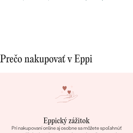
rucne pisanym odkazom. Moznost vyberu
certifikatu elektronicky alebobv papierovej
forme, obrovsky vyber kamenov. No super.
Nabuduce budem urcite este objednavat!
Prečo nakupovať v Eppi
Eppický zážitok
Pri nakupovaní online aj osobne sa môžete spoľahnúť