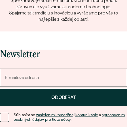
Šperkárstvo je stále remeslom, ktoré ctí ručnú prácu,
zároveň ale využívame aj moderné technológie.
Spájame tak tradíciu s inováciou a vyrábame pre vás to
najlepšie z každej oblasti.
Newsletter
ODOBERAŤ
Súhlasím so
zasielaním komerčnej komunikácie
a
spracovaním
osobných údajov pre tieto účely
.