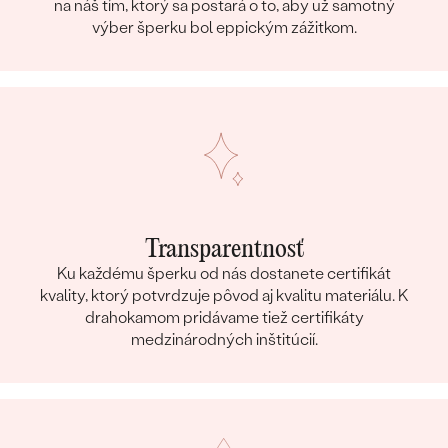
na náš tím, ktorý sa postará o to, aby už samotný
výber šperku bol eppickým zážitkom.
Transparentnosť
Ku každému šperku od nás dostanete certifikát
kvality, ktorý potvrdzuje pôvod aj kvalitu materiálu. K
drahokamom pridávame tiež certifikáty
medzinárodných inštitúcií.