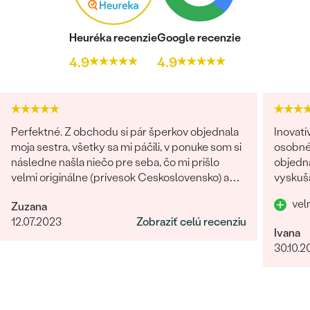
Heuréka recenzie
Google recenzie
4.9
4.9
Perfektné. Z obchodu si pár šperkov objednala
Inovat
moja sestra, všetky sa mi páčili, v ponuke som si
osobnéh
následne našla niečo pre seba, čo mi prišlo
objedna
velmi originálne (prívesok Ceskoslovensko) a
vyskuša
milý jemný náhrdelník Malý princ (hviezdičky),
vel
Zuzana
komunikácia a doručenie tovaru na 1 s ⭐️.
12.07.2023
Zobraziť celú recenziu
Obchod a tovar odporúčam, kto hladá šperk,
Ivana
urcite si nájde to svoje.
30.10.2