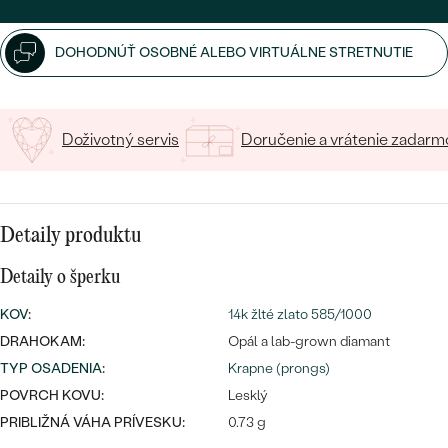
SALT AND PEPPER DIAMANT
LUXUSNÉ
CENOVO DOSTUPNÉ
S DRAHOKAMAMI
DRAHOKAM
DOHODNÚŤ OSOBNÉ ALEBO VIRTUÁLNE STRETNUTIE
LUXUSNÉ
S LAB GROWN DIAMANTMI
Najpredávanejšie
PODĽA MATERIÁLU
S PERLAMI
Doživotný servis
Doručenie a vrátenie zadarm
svadobné
ZLATO
obrúčky
PODĽA ŠTÝLU
PLATINA
Detaily produktu
PERSONALIZOVANÉ
STRIEBRO
Detaily o šperku
SYMBOLICKÉ
PREZRIEŤ
KOV
:
14k žlté zlato 585/1000
MINIMALISTICKÉ
DRAHOKAM:
Opál a lab-grown diamant
TYP OSADENIA
:
Krapne (prongs)
PODĽA PRÍLEŽITOSTI
POVRCH KOVU:
Lesklý
PRIBLIŽNÁ VÁHA PRÍVESKU:
0.73 g
PODĽA FARBY