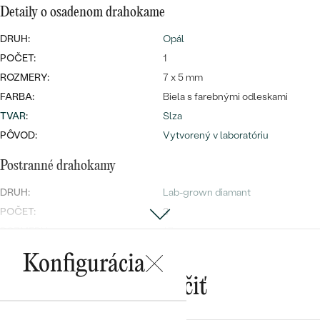
Najpredávanejšie
Detaily o osadenom drahokame
Najpredávanejšie
PODĽA TVARU DRAHOKAMU
náušnice
DRUH:
Opál
NA MIERU
prstene
POČET:
1
Personalizované
ROZMERY:
7 x 5 mm
DIAMANTY
FARBA:
Biela s farebnými odleskami
PREZRIEŤ
prívesky
TVAR
:
Slza
PREZRIEŤ
PÔVOD:
Vytvorený v laboratóriu
Postranné drahokamy
OBJAVIŤ
DRUH:
Lab-grown diamant
Wave kolekcia
POČET:
3
ROZMERY:
1.7 mm
TVAR
:
Round
Konfigurácia
OBJAVIŤ
ČISTOTA
:
SI1
Mohlo by sa vám páčiť
FARBA
:
H-I
PÔVOD:
Vytvorený v laboratóriu