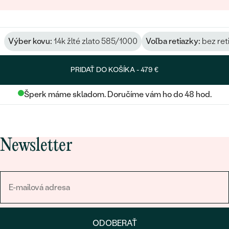
Výber kovu:
14k žlté zlato 585/1000
Voľba retiazky:
bez ret
PRIDAŤ DO KOŠÍKA -
479 €
Šperk máme skladom. Doručíme vám ho do 48 hod.
Newsletter
ODOBERAŤ