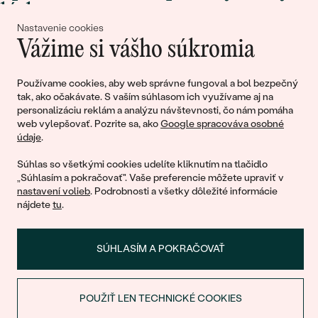
lásky
Nastavenie cookies
Vážime si vášho súkromia
Pripojte sa k nám!
Používame cookies, aby web správne fungoval a bol bezpečný
tak, ako očakávate. S vaším súhlasom ich využívame aj na
personalizáciu reklám a analýzu návštevnosti, čo nám pomáha
web vylepšovať. Pozrite sa, ako
Google spracováva osobné
údaje
.
Súhlas so všetkými cookies udelíte kliknutím na tlačidlo
„Súhlasím a pokračovať". Vaše preferencie môžete upraviť v
nastavení volieb
. Podrobnosti a všetky dôležité informácie
© 2011 - 2026, Eppi.sk
nájdete
tu
.
SÚHLASÍM A POKRAČOVAŤ
POUŽIŤ LEN TECHNICKÉ COOKIES