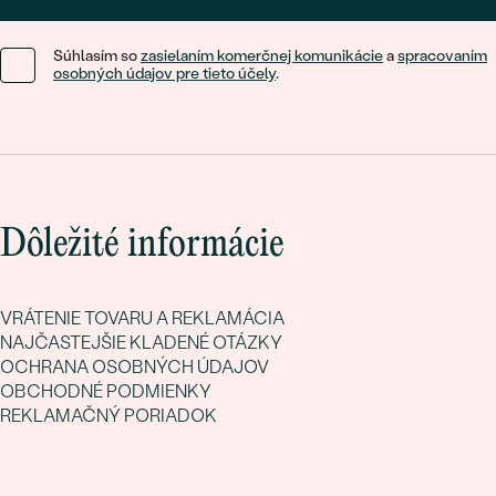
Súhlasím so
zasielaním komerčnej komunikácie
a
spracovaním
osobných údajov pre tieto účely
.
Dôležité informácie
VRÁTENIE TOVARU A REKLAMÁCIA
NAJČASTEJŠIE KLADENÉ OTÁZKY
OCHRANA OSOBNÝCH ÚDAJOV
OBCHODNÉ PODMIENKY
REKLAMAČNÝ PORIADOK