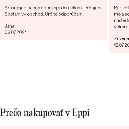
Krásny jedinečný šperk aj s darčekom. Ďakujem.
Perfekt
Spoľahlivý obchod. Určite odporúčam.
moja se
následn
Jana
velmi o
06.07.2024
milý je
Zuzana
komunik
12.07.2
Obchod
urcite s
Prečo nakupovať v Eppi