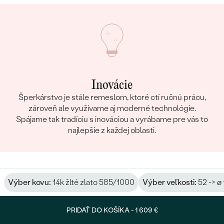
Inovácie
Šperkárstvo je stále remeslom, ktoré ctí ručnú prácu,
zároveň ale využívame aj moderné technológie.
Spájame tak tradíciu s inováciou a vyrábame pre vás to
najlepšie z každej oblasti.
Výber kovu:
14k žlté zlato 585/1000
Výber veľkosti:
52 -> ø
PRIDAŤ DO KOŠÍKA -
1 609 €