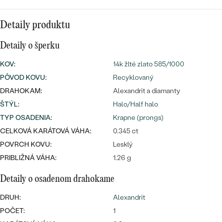
Najpredávanejšie
Najpredávanejšie
PODĽA TVARU DRAHOKAMU
náušnice
Detaily produktu
NA MIERU
prstene
Detaily o šperku
Personalizované
DIAMANTY
KOV
:
14k žlté zlato 585/1000
PREZRIEŤ
PÔVOD KOVU
:
Recyklovaný
prívesky
DRAHOKAM:
Alexandrit a diamanty
PREZRIEŤ
ŠTÝL
:
Halo/Half halo
TYP OSADENIA
:
Krapne (prongs)
OBJAVIŤ
CELKOVÁ KARÁTOVÁ VÁHA:
0.345 ct
Wave kolekcia
POVRCH KOVU:
Lesklý
PRIBLIŽNÁ VÁHA:
1.26 g
Detaily o osadenom drahokame
OBJAVIŤ
DRUH:
Alexandrit
POČET:
1