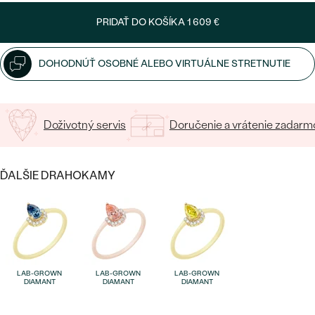
SALT AND PEPPER DIAMANT
LUXUSNÉ
PRIDAŤ DO KOŠÍKA
1 609 €
CENOVO DOSTUPNÉ
S DRAHOKAMAMI
DRAHOKAM
LUXUSNÉ
S LAB GROWN DIAMANTMI
DOHODNÚŤ OSOBNÉ ALEBO VIRTUÁLNE STRETNUTIE
Najpredávanejšie
PODĽA MATERIÁLU
S PERLAMI
svadobné
ZLATO
Doživotný servis
Doručenie a vrátenie zadarm
obrúčky
PODĽA ŠTÝLU
PLATINA
PERSONALIZOVANÉ
ĎALŠIE DRAHOKAMY
STRIEBRO
SYMBOLICKÉ
PREZRIEŤ
MINIMALISTICKÉ
PODĽA PRÍLEŽITOSTI
LAB-GROWN
LAB-GROWN
LAB-GROWN
DIAMANT
DIAMANT
DIAMANT
PODĽA FARBY