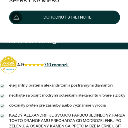
ŠPERKY NA MIERU
1 609 €
KOMBINOVANÉ ZLATO
STRIEBORNÉ
POSTRANNÉ DRAHOKAMY
ZLATÉ
VÝPREDAJ
VÝPREDAJ
Šperk vám vyrobíme a doručíme do 3 - 4 týždňov.
DOHODNÚŤ STRETNUTIE
PLATINOVÉ
HALO
PODĽA ŠTÝLU
Možnosti doručenia
STRIEBORNÉ
ŠPERKY ČO POMÁHAJÚ
PODĽA MATERIÁLU
JEDNODUCHÉ
TRI DRAHOKAMY
PLATINOVÉ
PODĽA ŠTÝLU
1 448 €
s kódom
SUN10
.
ZLATÉ
PODĽA TYPU
BEZ KAMEŇA
NAPICHOVACIE
VINTAGE
NÁUŠNICE
STRIEBORNÉ
PODĽA ŠTÝLU
ETERNITY
KRUHOVÉ
SET ZÁSNUBNÉHO PRSTEŇA A
4.9
710 recenzií
SOLITÉR
PRSTENE
PLATINOVÉ
OBRÚČOK
VYKROJENÉ
MINIMALISTICKÉ
NARODENIE DIEŤAŤA
PRÍVESKY
NETRADIČNÉ
elegantný prsteň s alexandritom a postrannými diamantmi
VINTAGE
PODĽA ŠTÝLU
VISIACE
PERSONALIZOVANÉ
NÁRAMKY
nechajte sa očariť modrými odleskami alexandritu v tvare slzičky
ETERNITY
NETRADIČNÉ
ZOSTAVTE SI PRSTEŇ
SOLITÉR
dokonalý prsteň pre zásnuby alebo významné výročia
SO ZNAMENÍM ZVEROKRUHU
SETY
MINIMALISTICKÉ
ZAČAŤ S PRSTEŇOM
KAŽDÝ ALEXANDRIT JE SVOJOU FARBOU JEDINEČNÝ, FARBA
TEPANÉ
V TVARE SRDCA
TOHTO DRAHOKAMU PRECHÁDZA OD MODROZELENEJ PO
MINIMALISTICKÉ
PÁNSKE ŠPERKY
ZELENÚ, A OSADENÝ KAMEŇ SA PRETO MÔŽE MIERNE LÍŠIŤ