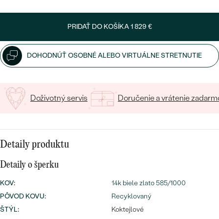
SALT AND PEPPER DIAMANT
LUXUSNÉ
Napíšte iniciály/text
CENOVO DOSTUPNÉ
S DRAHOKAMAMI
DRAHOKAM
PRIDAŤ DO KOŠÍKA
1 829 €
15
/ 15 ZNAKOV
LUXUSNÉ
S LAB GROWN DIAMANTMI
Najpredávanejšie
PODĽA MATERIÁLU
DOHODNÚŤ OSOBNÉ ALEBO VIRTUÁLNE STRETNUTIE
S PERLAMI
svadobné
ZLATO
obrúčky
PODĽA ŠTÝLU
Doživotný servis
Doručenie a vrátenie zadarm
PLATINA
PERSONALIZOVANÉ
STRIEBRO
SYMBOLICKÉ
Detaily produktu
PREZRIEŤ
MINIMALISTICKÉ
Detaily o šperku
KOV
:
14k biele zlato 585/1000
PODĽA PRÍLEŽITOSTI
PÔVOD KOVU
:
Recyklovaný
ŠTÝL
:
Koktejlové
PODĽA FARBY