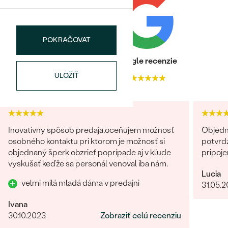
POKRAČOVAT
Heuréka recenzie
Google recenzie
ULOŽIŤ
Bestsellery
4.9
4.9
OBJAVIŤ
Inovatívny spôsob predaja,oceňujem možnosť
Objedn
osobného kontaktu pri ktorom je možnosť si
potvrdz
objednaný šperk obzrieť poprípade aj v kľude
pripoje
vyskušať keďže sa personál venoval iba nám.
Lucia
velmi milá mladá dáma v predajni
31.05.
Ivana
30.10.2023
Zobraziť celú recenziu