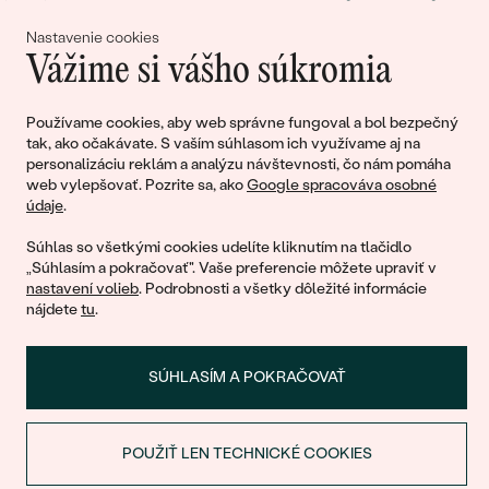
lásky
Nastavenie cookies
Vážime si vášho súkromia
Pripojte sa k nám!
Používame cookies, aby web správne fungoval a bol bezpečný
tak, ako očakávate. S vaším súhlasom ich využívame aj na
personalizáciu reklám a analýzu návštevnosti, čo nám pomáha
web vylepšovať. Pozrite sa, ako
Google spracováva osobné
údaje
.
Súhlas so všetkými cookies udelíte kliknutím na tlačidlo
„Súhlasím a pokračovať". Vaše preferencie môžete upraviť v
nastavení volieb
. Podrobnosti a všetky dôležité informácie
© 2011 - 2026, Eppi.sk
nájdete
tu
.
SÚHLASÍM A POKRAČOVAŤ
POUŽIŤ LEN TECHNICKÉ COOKIES