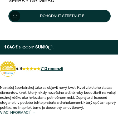
ŠPERKY NA MIERU
1 829 €
KOMBINOVANÉ ZLATO
STRIEBORNÉ
POSTRANNÉ DRAHOKAMY
ZLATÉ
VÝPREDAJ
VÝPREDAJ
Šperk vám doručíme do 3 - 4 týždňov.
Možnosti doručenia
DOHODNÚŤ STRETNUTIE
PLATINOVÉ
HALO
PODĽA ŠTÝLU
STRIEBORNÉ
ŠPERKY ČO POMÁHAJÚ
PODĽA MATERIÁLU
+ 274 €
EXPRESNÁ VÝROBA
JEDNODUCHÉ
TRI DRAHOKAMY
PLATINOVÉ
PODĽA ŠTÝLU
ZLATÉ
PODĽA TYPU
BEZ KAMEŇA
NAPICHOVACIE
VINTAGE
1 646 €
s kódom
SUN10
.
NÁUŠNICE
STRIEBORNÉ
PODĽA ŠTÝLU
ETERNITY
KRUHOVÉ
SET ZÁSNUBNÉHO PRSTEŇA A
SOLITÉR
PRSTENE
PLATINOVÉ
OBRÚČOK
4.9
710 recenzií
VYKROJENÉ
MINIMALISTICKÉ
NARODENIE DIEŤAŤA
PRÍVESKY
NETRADIČNÉ
VINTAGE
PODĽA ŠTÝLU
VISIACE
Na našej šperkárskej lúke sa objavil nový kvet. Kvet z bieleho zlata a
PERSONALIZOVANÉ
NÁRAMKY
ETERNITY
diamantov, kvet, ktorý nikdy nezvädne a dlhé roky bude žiariť na vašej
NETRADIČNÉ
ZOSTAVTE SI PRSTEŇ
SOLITÉR
nežnej rúčke ako hviezda na polnočnom nebi. Doprajte si luxusnú
SO ZNAMENÍM ZVEROKRUHU
SETY
eleganciu v podobe tohto prsteňa s drahokamami, ktorý upúta na prvý
MINIMALISTICKÉ
ZAČAŤ S PRSTEŇOM
TEPANÉ
pohľad, no i napriek tomu je decentný a nevtieravý.
V TVARE SRDCA
VIAC INFORMÁCIÍ
MINIMALISTICKÉ
PÁNSKE ŠPERKY