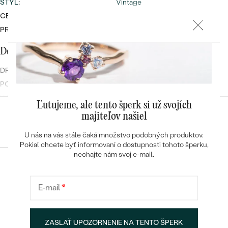
ŠTÝL
:
Vintage
CELKOVÁ KARÁTOVÁ VÁHA:
0.87 ct
PRIBLIŽNÁ VÁHA:
2.33 g
Detaily o osadenom drahokame
DRUH:
Diamant
POČET:
5
KARÁTOVÁ VÁHA
:
0.33 ct
Ľutujeme, ale tento šperk si už svojích
ČISTOTA
:
SI1
majiteľov našiel
Konfigurácia
FARBA
:
Modrá
U nás na vás stále čaká množstvo podobných produktov.
TVAR
:
Round
Pokiaľ chcete byť informovaní o dostupnosti tohoto šperku,
ÚPRAVY:
Úprava farby
nechajte nám svoj e-mail.
Postranné drahokamy
POKRAČOVAT
E-mail
*
DRUH:
Diamant
Heuréka recenzie
Google recenzie
POČET:
76
ULOŽIŤ
4.9
4.9
KARÁTOVÁ VÁHA
:
0.54 ct
ZASLAŤ UPOZORNENIE NA TENTO ŠPERK