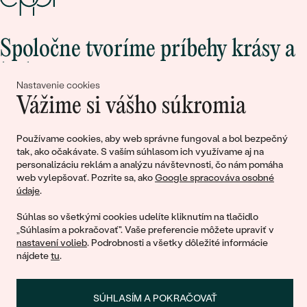
Spoločne tvoríme príbehy krásy a
lásky
Nastavenie cookies
Vážime si vášho súkromia
Pripojte sa k nám!
Používame cookies, aby web správne fungoval a bol bezpečný
tak, ako očakávate. S vaším súhlasom ich využívame aj na
personalizáciu reklám a analýzu návštevnosti, čo nám pomáha
web vylepšovať. Pozrite sa, ako
Google spracováva osobné
údaje
.
Súhlas so všetkými cookies udelíte kliknutím na tlačidlo
„Súhlasím a pokračovať". Vaše preferencie môžete upraviť v
nastavení volieb
. Podrobnosti a všetky dôležité informácie
© 2011 - 2026, Eppi.sk
nájdete
tu
.
SÚHLASÍM A POKRAČOVAŤ