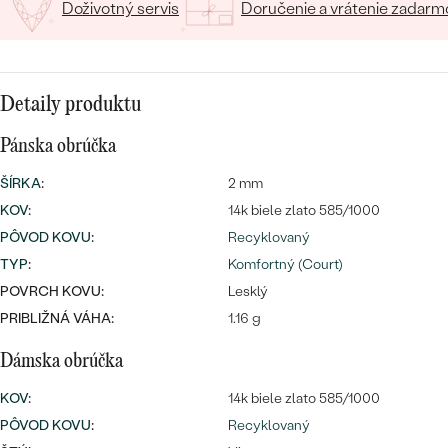
Doživotný servis
Doručenie a vrátenie zadarm
Detaily produktu
Pánska obrúčka
Bestsellery
ŠÍRKA
:
2 mm
KOV
:
14k biele zlato 585/1000
PÔVOD KOVU
:
Recyklovaný
OBJAVIŤ
TYP
:
Komfortný (Court)
POVRCH KOVU:
Lesklý
PRIBLIŽNÁ VÁHA:
1.16 g
Dámska obrúčka
KOV
:
14k biele zlato 585/1000
PÔVOD KOVU
:
Recyklovaný