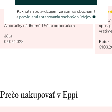
TVAR
:
Round
ČISTOTA
:
SI1
Kliknutím potvrdzujem, že som sa oboznámil
s
pravidlami spracovania osobných údajov
.
FARBA
:
G-H
Super prístup, komunikácia, záujem o zákazníka.
Skvely 
BRUS
:
Veľmi dobrý
A obrúčky nádherné. Určite odporúčam
spokojn
vratim
Júlia
04.04.2023
Peter
31.03.
Prečo nakupovať v Eppi