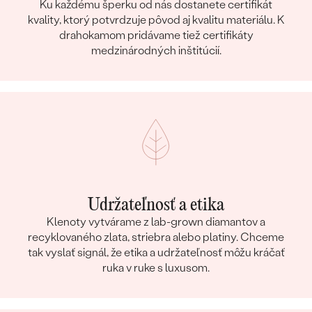
Ku každému šperku od nás dostanete certifikát
kvality, ktorý potvrdzuje pôvod aj kvalitu materiálu. K
drahokamom pridávame tiež certifikáty
medzinárodných inštitúcií.
Udržateľnosť a etika
Klenoty vytvárame z lab-grown diamantov a
recyklovaného zlata, striebra alebo platiny. Chceme
tak vyslať signál, že etika a udržateľnosť môžu kráčať
ruka v ruke s luxusom.