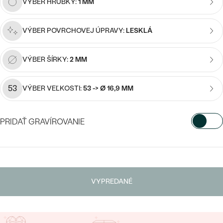
Najpredávanejšie
VÝBER HRÚBKY:
1 MM
Najpredávanejšie
PODĽA TVARU DRAHOKAMU
náušnice
VÝBER POVRCHOVEJ ÚPRAVY:
LESKLÁ
NA MIERU
prstene
Personalizované
VÝBER ŠÍRKY:
2 MM
DIAMANTY
PREZRIEŤ
prívesky
53
VÝBER VEĽKOSTI:
53 -> Ø 16,9 MM
PREZRIEŤ
PRIDAŤ GRAVÍROVANIE
OBJAVIŤ
Wave kolekcia
VYBERTE FONT
Napíšte iniciály/text
VYPREDANÉ
OBJAVIŤ
15
/ 15 ZNAKOV