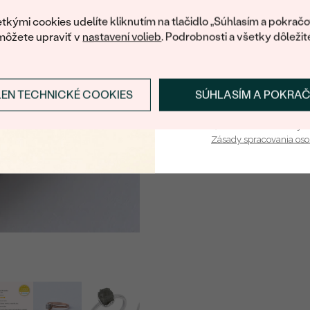
váš prvý ná
FARBA
:
tkými cookies udelíte kliknutím na tlačidlo „Súhlasím a pokračo
môžete upraviť v
nastavení volieb
. Podrobnosti a všetky dôležit
TVAR
:
PÔVOD:
LEN TECHNICKÉ COOKIES
SÚHLASÍM A POKRA
Prihlásiť sa a zís
Vaša e-mailová adresa je 
Zásady spracovania os