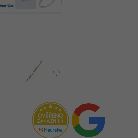
Kolton
€ 479