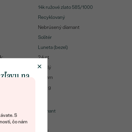
14k ružové zlato 585/1000
Recyklovaný
Nebrúsený diamant
Solitér
Luneta (bezel)
A:
2.4 ct
Lesklý
 zľavu na
7.6 mm
klenot
2.08 g
me
objavte svet
Diamant
šperkov Eppi.
ávate. S
ítanie vám
1
nosti, čo nám
avový kód na
2,4 ct