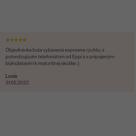
Objednávka bola vybavená expresne rýchlo, s
potvrdzujúcim telefonátom od Eppi a s pripojeným
blahoželaním k maturitnej skúške :)
Lucia
31.05.2023