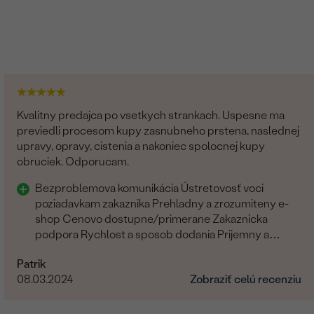
Kvalitny predajca po vsetkych strankach. Uspesne ma
previedli procesom kupy zasnubneho prstena, naslednej
upravy, opravy, cistenia a nakoniec spolocnej kupy
obruciek. Odporucam.
Bezproblemova komunikácia Ústretovosť voci
poziadavkam zakaznika Prehladny a zrozumiteny e-
shop Cenovo dostupne/primerane Zakaznicka
podpora Rychlost a sposob dodania Prijemny a
ludsky pristup zamestnancov
Patrik
08.03.2024
Zobraziť celú recenziu