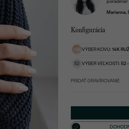
poradíme!
Marianna, 
Konfigurácia
14K
VÝBER KOVU:
14K RU
52
VÝBER VEĽKOSTI:
52 
PRIDAŤ GRAVÍROVANIE
VYBERTE FONT
Napíšte iniciály/text
15
/ 15 ZNAKOV
DOHODN