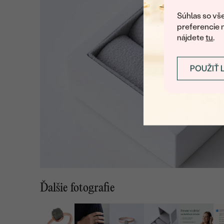
Súhlas so vše
preferencie 
nájdete
tu
.
POUŽIŤ 
Ďalšie fotografie