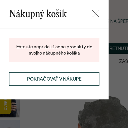
Nákupný košík
LETNÝ BLACK FRIDAY: −25 % NA ŠP
Ešte ste nepridali žiadne produkty do
O NÁS
BLOG
ŠPERKY NA MIERU
DOHODNÚŤ STRETNUTI
svojho nákupného košíka
VÝPREDAJ
SVADOBNÉ OBRÚČKY
ZÁS
DIAMANTOVÉ ŠPERKY
DIAMANTOVÉ PRSTENE
POKRAČOVAŤ V NÁKUPE