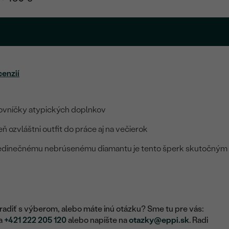
cenzií
ovníčky atypických doplnkov
 ozvláštni outfit do práce aj na večierok
 jedinečnému nebrúsenému diamantu je tento šperk skutočným
adiť s výberom, alebo máte inú otázku? Sme tu pre vás:
na
+421 222 205 120
alebo napíšte na
otazky@eppi.sk
. Radi