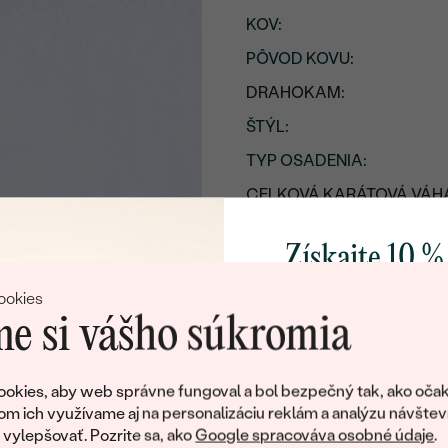
KOV
:
PÔVOD KOVU
:
DRAHOKAM:
ŠTÝL
:
TYP OSADENIA
:
CELKOVÁ KARÁTOVÁ VÁH
POVRCH KOVU:
Získajte 10 %
VÝŠKA:
svoj prvý 
PRIBLIŽNÁ VÁHA:
ookies
e si vášho súkromia
Detaily o osadenom drahoka
Pridajte sa k nám a 
DRUH:
poctivo vyrábaných 
okies, aby web správne fungoval a bol bezpečný tak, ako očak
Ako darček na priv
POČET:
om ich využívame aj na personalizáciu reklám a analýzu návštev
obratom pošleme zľ
ylepšovať. Pozrite sa, ako
Google spracováva osobné údaje
.
KARÁTOVÁ VÁHA
: