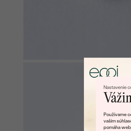
Nastavenie c
Vážim
Používame co
vaším súhlas
pomáha web v