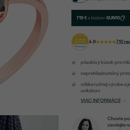
719 €
s kódom
SUN10
.
4.9
710 re
pôsobivý kúsok pre mil
neprehliadnuteľný prsteň
vďaka ručnej výrobe a
unikátom
VIAC INFORMÁCIÍ
Chcete por
zavolajte 