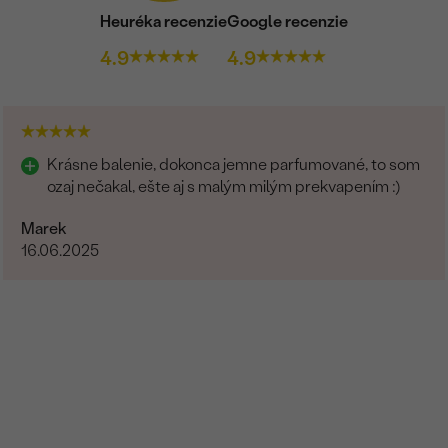
Heuréka recenzie
Google recenzie
4.9
4.9
Krásne balenie, dokonca jemne parfumované, to som
ozaj nečakal, ešte aj s malým milým prekvapením :)
Marek
16.06.2025