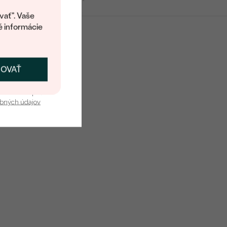
kup.
Šedá
vať". Vaše
é informácie
Cube
Prírodný
ČOVAŤ
kať zľavu
u nás v bezpečí.
obných údajov