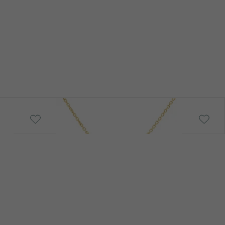
Julija
od € 1 049