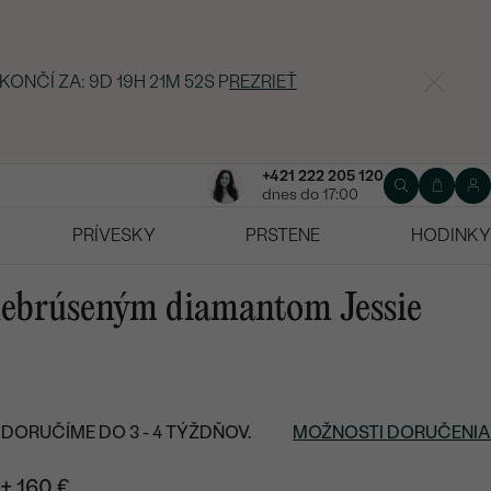
 KONČÍ ZA:
9D 19H 21M 51S
P
REZRIEŤ
+421 222 205 120
dnes do 17:00
PRÍVESKY
PRSTENE
HODINKY
 nebrúseným diamantom Jessie
DORUČÍME DO 3 - 4 TÝŽDŇOV.
MOŽNOSTI DORUČENIA
+ 160 €