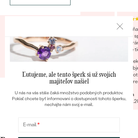
Perfektná komunikácia a proklientský prístup
Za mňa
obchodu. Som rád, že ešte aj v dnešnej dobe
tovar s
takíto predajcovia existujú. Nayvše, prsteň sa
na strá
Bestsellery
manželke veľmi páči a v budúcnosti tu určite
ktoré ti
radi znovu nakúpime :)
Pek
Marcel
obj
15.09.2023
Zobraziť celú recenziu
Pot
Ľutujeme, ale tento šperk si už svojích
OBJAVIŤ
pre
majiteľov našiel
U nás na vás stále čaká množstvo podobných produktov.
Mária
Pokiaľ chcete byť informovaní o dostupnosti tohoto šperku,
25.01.
nechajte nám svoj e-mail.
E-mail
*