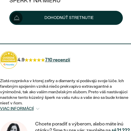
ŠPERKY NA MIERU
3 121 €
KOMBINOVANÉ ZLATO
STRIEBORNÉ
POSTRANNÉ DRAHOKAMY
ZLATÉ
VÝPREDAJ
VÝPREDAJ
Možnosti doručenia
DOHODNÚŤ STRETNUTIE
PLATINOVÉ
HALO
PODĽA ŠTÝLU
STRIEBORNÉ
ŠPERKY ČO POMÁHAJÚ
PODĽA MATERIÁLU
JEDNODUCHÉ
2 809 €
s kódom
SUN10
.
TRI DRAHOKAMY
PLATINOVÉ
PODĽA ŠTÝLU
ZLATÉ
PODĽA TYPU
BEZ KAMEŇA
NAPICHOVACIE
VINTAGE
NÁUŠNICE
STRIEBORNÉ
PODĽA ŠTÝLU
4.9
710 recenzií
ETERNITY
KRUHOVÉ
SET ZÁSNUBNÉHO PRSTEŇA A
SOLITÉR
PRSTENE
PLATINOVÉ
OBRÚČOK
VYKROJENÉ
MINIMALISTICKÉ
Zlatá rozprávka v ktorej zafíry a diamanty si podávajú svoje lúče. Ich
NARODENIE DIEŤAŤA
PRÍVESKY
farebným spojením vzniká niečo prekvapivo extravagantné a
NETRADIČNÉ
VINTAGE
PODĽA ŠTÝLU
výnimočné, tak ako vaším manželským sľubom. Preto váš nastávajúci
VISIACE
PERSONALIZOVANÉ
nastokne tento kúzelný šperk na vašu ruku a vaše áno sa bude krásne
NÁRAMKY
ETERNITY
niesť v ňom.
NETRADIČNÉ
ZOSTAVTE SI PRSTEŇ
SOLITÉR
VIAC INFORMÁCIÍ
SO ZNAMENÍM ZVEROKRUHU
SETY
MINIMALISTICKÉ
ZAČAŤ S PRSTEŇOM
TEPANÉ
V TVARE SRDCA
Chcete poradiť s výberom, alebo máte inú
MINIMALISTICKÉ
PÁNSKE ŠPERKY
otázku? Sme tu pre vás: zavolajte na
+421 222