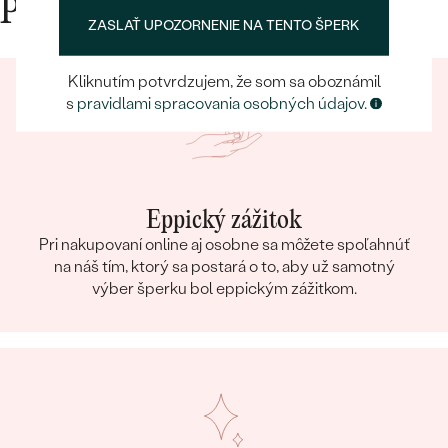
Prečo nakupovať v Eppi
ZASLAŤ UPOZORNENIE NA TENTO ŠPERK
Kliknutím potvrdzujem, že som sa oboznámil
s
pravidlami spracovania osobných údajov
.
Eppický zážitok
Pri nakupovaní online aj osobne sa môžete spoľahnúť
na náš tím, ktorý sa postará o to, aby už samotný
výber šperku bol eppickým zážitkom.