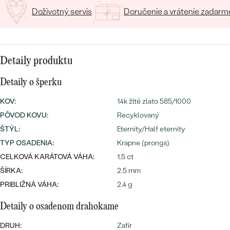
SALT AND PEPPER DIAMANT
LUXUSNÉ
Doživotný servis
Doručenie a vrátenie zadarm
CENOVO DOSTUPNÉ
S DRAHOKAMAMI
DRAHOKAM
LUXUSNÉ
S LAB GROWN DIAMANTMI
Najpredávanejšie
PODĽA MATERIÁLU
Detaily produktu
S PERLAMI
svadobné
ZLATO
Detaily o šperku
obrúčky
KOV
:
14k žlté zlato 585/1000
PODĽA ŠTÝLU
PLATINA
PÔVOD KOVU
:
Recyklovaný
PERSONALIZOVANÉ
STRIEBRO
ŠTÝL
:
Eternity/Half eternity
TYP OSADENIA
:
Krapne (prongs)
SYMBOLICKÉ
PREZRIEŤ
CELKOVÁ KARÁTOVÁ VÁHA:
1.5 ct
ŠÍRKA:
2.5 mm
MINIMALISTICKÉ
PRIBLIŽNÁ VÁHA:
2.4 g
PODĽA PRÍLEŽITOSTI
Detaily o osadenom drahokame
PODĽA FARBY
DRUH:
Zafír