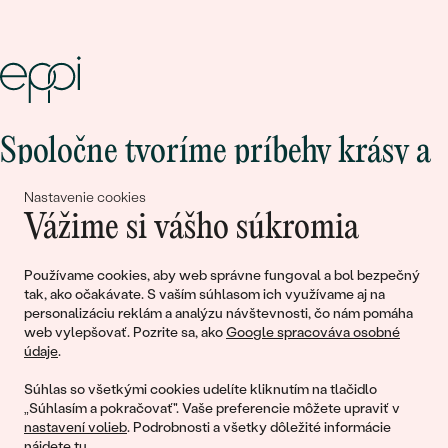
Spoločne tvoríme príbehy krásy a
lásky
Nastavenie cookies
Vážime si vášho súkromia
Pripojte sa k nám!
Používame cookies, aby web správne fungoval a bol bezpečný
tak, ako očakávate. S vaším súhlasom ich využívame aj na
personalizáciu reklám a analýzu návštevnosti, čo nám pomáha
web vylepšovať. Pozrite sa, ako
Google spracováva osobné
údaje
.
Súhlas so všetkými cookies udelíte kliknutím na tlačidlo
„Súhlasím a pokračovať". Vaše preferencie môžete upraviť v
nastavení volieb
. Podrobnosti a všetky dôležité informácie
© 2011 - 2026, Eppi.sk
nájdete
tu
.