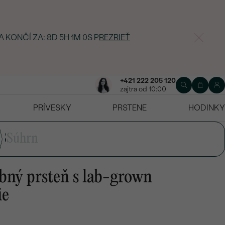
 KONČÍ ZA:
8D 5H 0M 59S
P
REZRIEŤ
+421 222 205 120
zajtra od 10:00
PRÍVESKY
PRSTENE
HODINKY
3
Súhrn
bný prsteň s lab-grown
ie