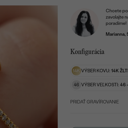
Chcete por
zavolajte 
poradíme!
Marianna, 
Konfigurácia
14K
VÝBER KOVU:
14K ŽLT
46
VÝBER VEĽKOSTI:
46 
PRIDAŤ GRAVÍROVANIE
VYBERTE FONT
Napíšte iniciály/text