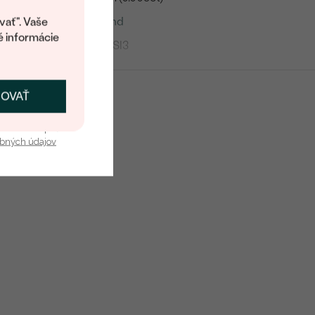
kup.
Round
vať". Vaše
é informácie
SI2/SI3
F-G
Vytvorený v laboratóriu
ČOVAŤ
kať zľavu
u nás v bezpečí.
obných údajov
Lab-grown diamant
2
0,007 ct
0.8 mm (0.0035ct)
Round
SI2/SI3
F-G