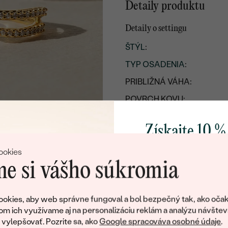
Detaily produktu
Detaily o settingu
ŠTÝL
:
TYP OSADENIA
:
PRIBLIŽNÁ VÁHA:
POVRCH KOVU:
KOV
:
Získajte 10 %
PÔVOD KOVU
:
svoj prvý 
ookies
Postranné drahokamy
e si vášho súkromia
DRUH:
Pridajte sa k nám a 
POČET:
poctivo vyrábaných 
okies, aby web správne fungoval a bol bezpečný tak, ako očak
Ako darček na priv
KARÁTOVÁ VÁHA
:
om ich využívame aj na personalizáciu reklám a analýzu návštev
obratom pošleme zľ
ylepšovať. Pozrite sa, ako
Google spracováva osobné údaje
.
ROZMERY: