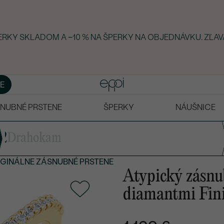
ERKY SKLADOM A −10 % NA ŠPERKY NA OBJEDNÁVKU. ZĽAVA
E
NUBNÉ PRSTENE
ŠPERKY
NÁUŠNICE
2
Drahokam
IGINÁLNE ZÁSNUBNÉ PRSTENE
Atypický zásnu
diamantmi Fin