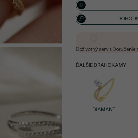
15
/ 15 ZNAKOV
DOHODN
Doživotný servis
Doručenie 
ĎALŠIE DRAHOKAMY
DIAMANT