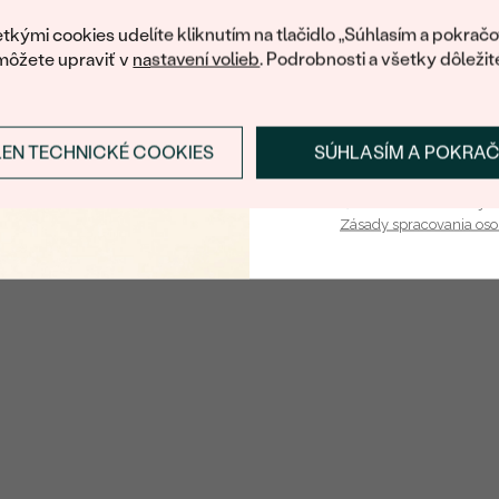
váš prvý ná
TVAR
:
tkými cookies udelíte kliknutím na tlačidlo „Súhlasím a pokračo
môžete upraviť v
nastavení volieb
. Podrobnosti a všetky dôležit
ČISTOTA
:
FARBA
:
PÔVOD:
LEN TECHNICKÉ COOKIES
SÚHLASÍM A POKRA
Prihlásiť sa a zís
Postranné drahokamy
Vaša e-mailová adresa je 
Zásady spracovania os
DRUH:
POČET:
KARÁTOVÁ VÁHA
:
ROZMERY:
TVAR
:
ČISTOTA
:
FARBA
: