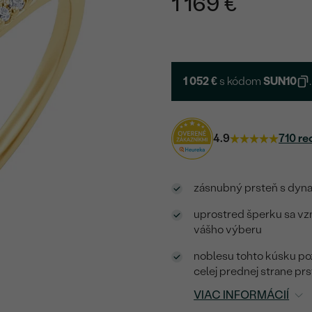
1 169 €
1 052 €
s kódom
SUN10
.
4.9
710 re
zásnubný prsteň s dyna
uprostred šperku sa vzn
vášho výberu
noblesu tohto kúsku po
celej prednej strane pr
VIAC INFORMÁCIÍ