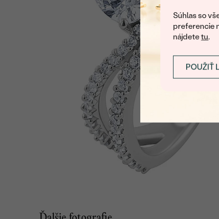
Súhlas so vše
preferencie 
nájdete
tu
.
POUŽIŤ 
Ďalšie fotografie