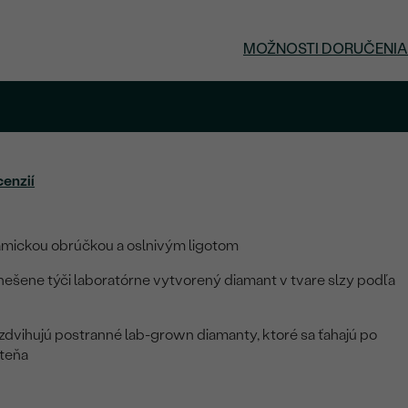
MOŽNOSTI DORUČENIA
cenzií
mickou obrúčkou a oslnivým ligotom
ešene týči laboratórne vytvorený diamant v tvare slzy podľa
zdvihujú postranné lab-grown diamanty, ktoré sa ťahajú po
steňa