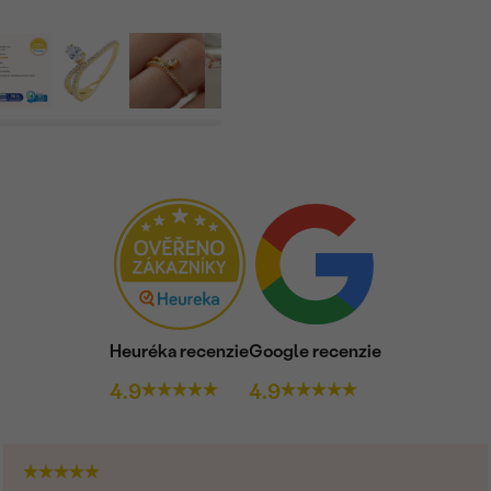
PÔVOD:
Heuréka recenzie
Google recenzie
4.9
4.9