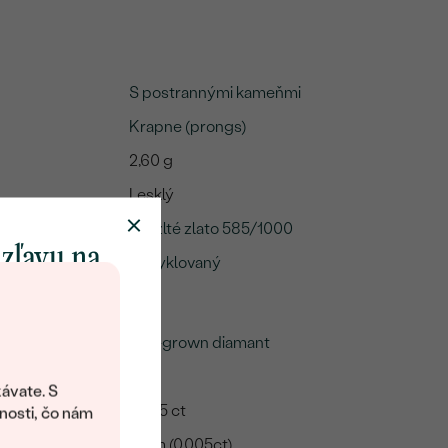
S postrannými kameňmi
Krapne (prongs)
2,60 g
Lesklý
14k žlté zlato 585/1000
 zľavu na
Recyklovaný
klenot
Lab-grown diamant
objavte svet
45
šperkov Eppi.
ávate. S
ítanie vám
0.225 ct
nosti, čo nám
avový kód na
1 mm (0.005ct)