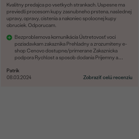
Kvalitny predajca po vsetkych strankach. Uspesne ma
previedli procesom kupy zasnubneho prstena, naslednej
upravy, opravy, cistenia a nakoniec spolocnej kupy
obruciek. Odporucam.
Bezproblemova komunikácia Ústretovosť voci
poziadavkam zakaznika Prehladny a zrozumiteny e-
shop Cenovo dostupne/primerane Zakaznicka
podpora Rychlost a sposob dodania Prijemny a
ludsky pristup zamestnancov
Patrik
08.03.2024
Zobraziť celú recenziu