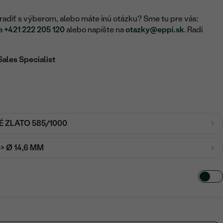
adiť s výberom, alebo máte inú otázku? Sme tu pre vás:
na
+421 222 205 120
alebo napíšte na
otazky@eppi.sk
. Radi
Sales Specialist
É ZLATO 585/1000
-> Ø 14,6 MM