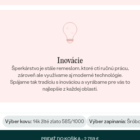
Inovácie
Šperkárstvo je stále remeslom, ktoré ctí ručnú prácu,
zároveň ale využívame aj moderné technológie.
Spájame tak tradíciu s inováciou a vyrábame pre vás to
najlepšie z každej oblasti.
Výber kovu:
14k žlté zlato 585/1000
Výber zapínania:
Šróbo
PRIDAŤ DO KOŠÍKA -
2 759 €