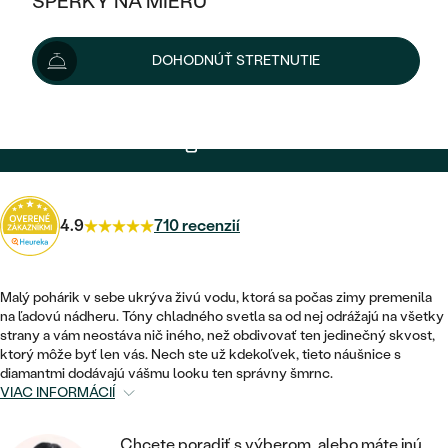
ŠPERKY NA MIERU
KOMBINOVANÉ ZLATO
STRIEBORNÉ
Šperk vám doručíme do 3 - 4 týždňov.
Možnosti doručenia
POSTRANNÉ DRAHOKAMY
ZLATÉ
VÝPREDAJ
VÝPREDAJ
DOHODNÚŤ STRETNUTIE
PLATINOVÉ
+ 414 €
EXPRESNÁ VÝROBA
HALO
PODĽA ŠTÝLU
STRIEBORNÉ
ŠPERKY ČO POMÁHAJÚ
PODĽA MATERIÁLU
JEDNODUCHÉ
TRI DRAHOKAMY
PLATINOVÉ
PODĽA ŠTÝLU
2 483 €
s kódom
SUN10
.
ZLATÉ
PODĽA TYPU
BEZ KAMEŇA
NAPICHOVACIE
VINTAGE
NÁUŠNICE
STRIEBORNÉ
PODĽA ŠTÝLU
ETERNITY
KRUHOVÉ
SET ZÁSNUBNÉHO PRSTEŇA A
4.9
710 recenzií
SOLITÉR
PRSTENE
PLATINOVÉ
OBRÚČOK
VYKROJENÉ
MINIMALISTICKÉ
NARODENIE DIEŤAŤA
PRÍVESKY
NETRADIČNÉ
Malý pohárik v sebe ukrýva živú vodu, ktorá sa počas zimy premenila
VINTAGE
PODĽA ŠTÝLU
VISIACE
na ľadovú nádheru. Tóny chladného svetla sa od nej odrážajú na všetky
PERSONALIZOVANÉ
NÁRAMKY
strany a vám neostáva nič iného, než obdivovať ten jedinečný skvost,
ETERNITY
ktorý môže byť len vás. Nech ste už kdekoľvek, tieto náušnice s
NETRADIČNÉ
ZOSTAVTE SI PRSTEŇ
SOLITÉR
diamantmi dodávajú vášmu looku ten správny šmrnc.
SO ZNAMENÍM ZVEROKRUHU
SETY
VIAC INFORMÁCIÍ
MINIMALISTICKÉ
ZAČAŤ S PRSTEŇOM
TEPANÉ
V TVARE SRDCA
MINIMALISTICKÉ
PÁNSKE ŠPERKY
Chcete poradiť s výberom, alebo máte inú