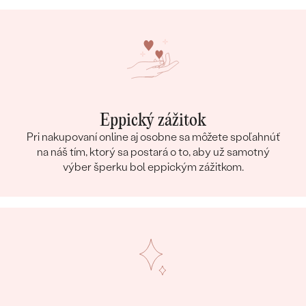
Eppický zážitok
Pri nakupovaní online aj osobne sa môžete spoľahnúť
na náš tím, ktorý sa postará o to, aby už samotný
výber šperku bol eppickým zážitkom.