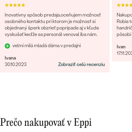
Inovatívny spôsob predaja,oceňujem možnosť
Nakupo
osobného kontaktu pri ktorom je možnosť si
Robia t
objednaný šperk obzrieť poprípade aj v kľude
handrič
vyskušať keďže sa personál venoval iba nám.
pôsobí 
velmi milá mladá dáma v predajni
Ivan
17.11.2
Ivana
30.10.2023
Zobraziť celú recenziu
Prečo nakupovať v Eppi