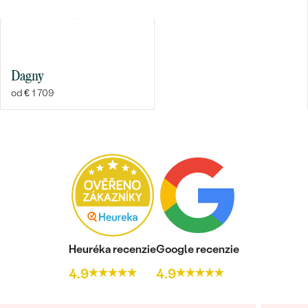
Dagny
od € 1 709
Bestsellery
OBJAVIŤ
Heuréka recenzie
Google recenzie
4.9
4.9