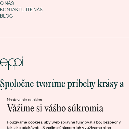
O NÁS
KONTAKTUJTE NÁS
BLOG
Spoločne tvoríme príbehy krásy a
lásky
Nastavenie cookies
Vážime si vášho súkromia
Pripojte sa k nám!
Používame cookies, aby web správne fungoval a bol bezpečný
tak, ako očakávate. S vaším súhlasom ich využívame aj na