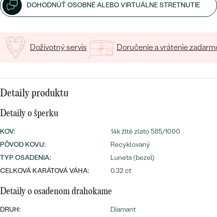
SALT AND PEPPER DIAMANT
LUXUSNÉ
DOHODNÚŤ OSOBNÉ ALEBO VIRTUÁLNE STRETNUTIE
CENOVO DOSTUPNÉ
S DRAHOKAMAMI
DRAHOKAM
LUXUSNÉ
S LAB GROWN DIAMANTMI
Najpredávanejšie
Doživotný servis
Doručenie a vrátenie zadarm
PODĽA MATERIÁLU
S PERLAMI
svadobné
ZLATO
Detaily produktu
obrúčky
PODĽA ŠTÝLU
PLATINA
Detaily o šperku
PERSONALIZOVANÉ
STRIEBRO
KOV
:
14k žlté zlato 585/1000
SYMBOLICKÉ
PREZRIEŤ
PÔVOD KOVU
:
Recyklovaný
TYP OSADENIA
:
Luneta (bezel)
MINIMALISTICKÉ
CELKOVÁ KARÁTOVÁ VÁHA:
0.32 ct
PODĽA PRÍLEŽITOSTI
Detaily o osadenom drahokame
PODĽA FARBY
DRUH:
Diamant