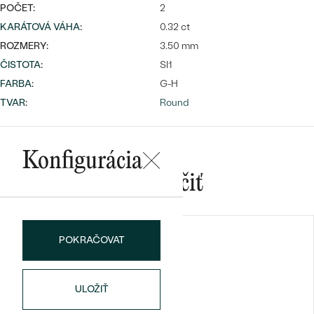
Najpredávanejšie
POČET:
2
Najpredávanejšie
PODĽA TVARU DRAHOKAMU
KARÁTOVÁ VÁHA
:
0.32 ct
náušnice
ROZMERY:
3.50 mm
NA MIERU
prstene
ČISTOTA
:
SI1
Personalizované
FARBA
:
G-H
DIAMANTY
TVAR
:
Round
PREZRIEŤ
prívesky
PREZRIEŤ
Konfigurácia
Mohlo by sa vám páčiť
OBJAVIŤ
Wave kolekcia
POKRAČOVAT
OBJAVIŤ
ULOŽIŤ