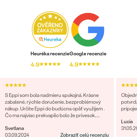
Heuréka recenzie
Google recenzie
4.9
4.9
S Eppi som bola nadmieru spokojná. Krásne
Objedn
zabalené, rýchle doručenie, bezproblémový
potvrdz
nákup. Určite Eppi do budúcna opäť využijem .
pripoje
Čo ma najviac prekvapilo bolo že prívesok
Lucia
vyzeral v reáli ešte lepšie ako na fotkách.
Svetlana
31.05.
Ďakujem Eppi. PS: Určite by som aktualizovala
03.09.2024
Zobraziť celú recenziu
fotky pri týchto príveskom. V realite je to