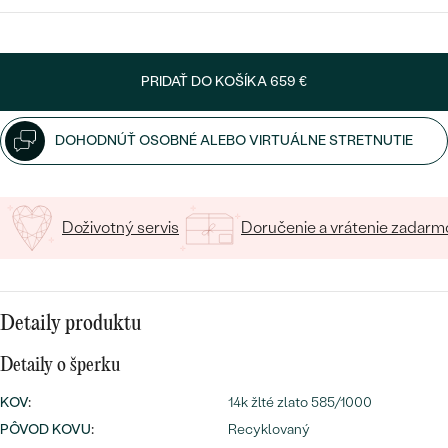
SALT AND PEPPER DIAMANT
LUXUSNÉ
VYBERTE FONT
CENOVO DOSTUPNÉ
S DRAHOKAMAMI
DRAHOKAM
Napíšte iniciály/text
PRIDAŤ DO KOŠÍKA
659 €
LUXUSNÉ
S LAB GROWN DIAMANTMI
Najpredávanejšie
10
/ 10 ZNAKOV
PODĽA MATERIÁLU
S PERLAMI
DOHODNÚŤ OSOBNÉ ALEBO VIRTUÁLNE STRETNUTIE
svadobné
ZLATO
obrúčky
PODĽA ŠTÝLU
PLATINA
Doživotný servis
Doručenie a vrátenie zadarm
PERSONALIZOVANÉ
STRIEBRO
SYMBOLICKÉ
PREZRIEŤ
Detaily produktu
MINIMALISTICKÉ
Detaily o šperku
PODĽA PRÍLEŽITOSTI
KOV
:
14k žlté zlato 585/1000
PÔVOD KOVU
:
Recyklovaný
PODĽA FARBY