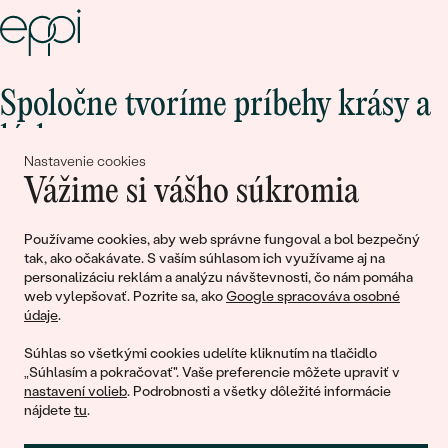
Spoločne tvoríme príbehy krásy a
lásky
Nastavenie cookies
Vážime si vášho súkromia
Pripojte sa k nám!
Používame cookies, aby web správne fungoval a bol bezpečný
tak, ako očakávate. S vaším súhlasom ich využívame aj na
personalizáciu reklám a analýzu návštevnosti, čo nám pomáha
web vylepšovať. Pozrite sa, ako
Google spracováva osobné
údaje
.
Súhlas so všetkými cookies udelíte kliknutím na tlačidlo
„Súhlasím a pokračovať". Vaše preferencie môžete upraviť v
nastavení volieb
. Podrobnosti a všetky dôležité informácie
© 2011 - 2026, Eppi.sk
nájdete
tu
.