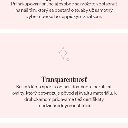
Pri nakupovaní online aj osobne sa môžete spoľahnúť
na náš tím, ktorý sa postará o to, aby už samotný
výber šperku bol eppickým zážitkom.
Transparentnosť
Ku každému šperku od nás dostanete certifikát
kvality, ktorý potvrdzuje pôvod aj kvalitu materiálu. K
drahokamom pridávame tiež certifikáty
medzinárodných inštitúcií.