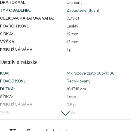
Najpredávanejšie
DRAHOKAM:
Diamant
Najpredávanejšie
PODĽA TVARU DRAHOKAMU
TYP OSADENIA
:
Zapustené (flush)
náušnice
CELKOVÁ KARÁTOVÁ VÁHA:
0.03 ct
NA MIERU
prstene
POVRCH KOVU:
Lesklý
Personalizované
ŠÍRKA:
12 mm
DIAMANTY
VÝŠKA:
12 mm
PREZRIEŤ
prívesky
PRIBLIŽNÁ VÁHA:
1 g
PREZRIEŤ
Detaily o retiazke
KOV
:
14k ružové zlato 585/1000
OBJAVIŤ
Wave kolekcia
PÔVOD KOVU
:
Recyklovaný
DĹŽKA
:
16,17,18 cm
ŠÍRKA:
1 mm
PRIBLIŽNÁ VÁHA:
0.5 g
OBJAVIŤ
TYP:
Ankr
Detaily o osadenom drahokame