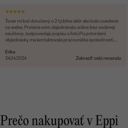
Tovar mi bol doručený o 2 týždne skôr ako bolo uvedené
na webe. Prstene som objednávala online bez osobnej
návštevy, zodpovedajú popisu a foto.Po potvrdení
objednávky ma kontaktovala pracovníčka spoločnosti
aby sa uistila o správnosti, type, veľkosti a pod. a zmienila
Erika
sa o možnej výmena v prípade nevyhovujúcej veľkosti.
24.04.2024
Zobraziť celú recenziu
Príjemné vystupovanie, prístup a starostlivosť o
zákazníka. Maximálna spokojnosť s tovarom aj prístupom.
Prečo nakupovať v Eppi