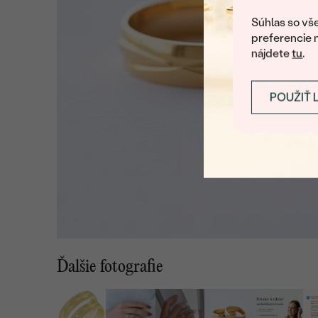
Súhlas so vše
preferencie 
nájdete
tu
.
POUŽIŤ 
Ďalšie fotografie