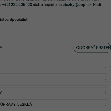
na
+421 222 205 120
alebo napíšte na
otazky@eppi.sk
. Radi
Sales Specialist
-
ODOBRAŤ PRSTEŇ
A
MM
 ÚPRAVY:
LESKLÁ