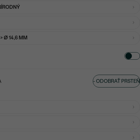
RÍRODNÝ
-> Ø 14,6 MM
-
ODOBRAŤ PRSTEŇ
A