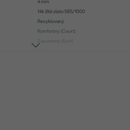
4 mm
14k žlté zlato 585/1000
Recyklovaný
Komfortný (Court)
Zapustené (flush)
2.68 g
Diamant
1
0.015 ct
1.5 mm
SI
G-H