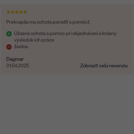
TVAR
:
PÔVOD:
Prekvapila ma ochota poradiť a pomôcť.
Úžasná ochota a pomoc pri objednávaní a krásny
výsledok ich práce
žiadna
Dagmar
01.04.2025
Zobraziť celú recenziu