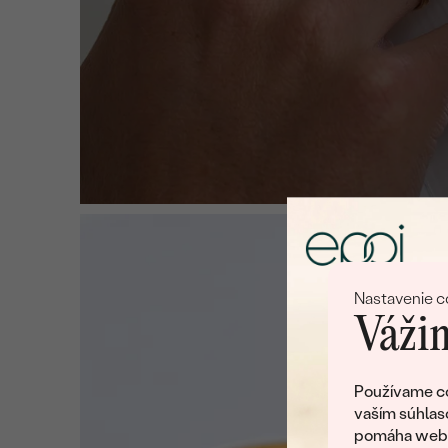
Nastavenie c
Vážim
Používame co
vaším súhlas
pomáha web v