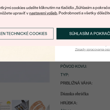
váš prvý ná
Doživotný servis
Doručenie 
tkými cookies udelíte kliknutím na tlačidlo „Súhlasím a pokračo
môžete upraviť v
nastavení volieb
. Podrobnosti a všetky dôležit
Detaily produktu
Pánska obrúčka
LEN TECHNICKÉ COOKIES
SÚHLASÍM A POKRA
Prihlásiť sa a zís
HRÚBKA:
Vaša e-mailová adresa je 
ŠÍRKA
:
Zásady spracovania os
KOV
:
PÔVOD KOVU
:
TYP
:
PRIBLIŽNÁ VÁHA:
Dámska obrúčka
HRÚBKA: