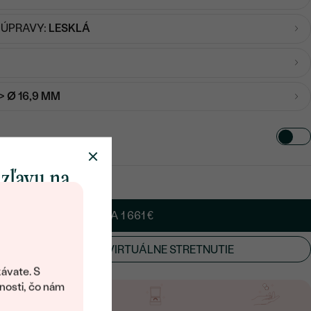
 ÚPRAVY:
LESKLÁ
-> Ø 16,9 MM
 zľavu na
klenot
PRIDAŤ DO KOŠÍKA
1 661 €
ÚŤ OSOBNÉ ALEBO VIRTUÁLNE STRETNUTIE
objavte svet
šperkov Eppi.
ávate. S
ítanie vám
nosti, čo nám
avový kód na