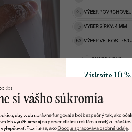
VÝBER POVRCHOVEJ
VÝBER ŠÍRKY:
4 MM
53
VÝBER VEĽKOSTI:
53 
PRIDAŤ GRAVÍROVANIE
VYBERTE FONT
Získajte 10 %
Napíšte iniciály/text
svoj prvý 
ookies
e si vášho súkromia
15
/ 15 ZNAKOV
DOHODN
Pridajte sa k nám a 
poctivo vyrábaných 
okies, aby web správne fungoval a bol bezpečný tak, ako očak
Ako darček na priv
om ich využívame aj na personalizáciu reklám a analýzu návštev
obratom pošleme zľ
ylepšovať. Pozrite sa, ako
Google spracováva osobné údaje
.