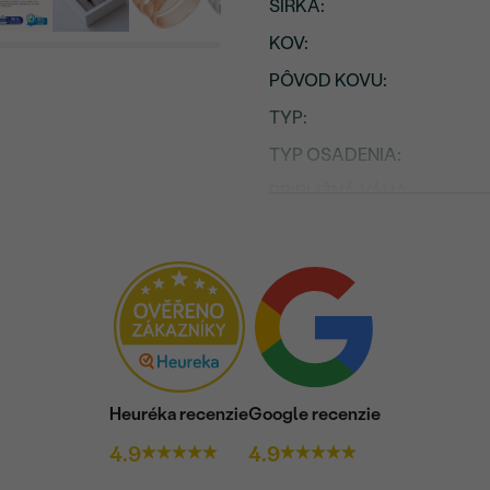
ŠÍRKA
:
KOV
:
PÔVOD KOVU
:
TYP
:
TYP OSADENIA
:
PRIBLIŽNÁ VÁHA:
Osadený drahokam
DRUH:
POČET:
KARÁTOVÁ VÁHA
:
ROZMERY:
Heuréka recenzie
Google recenzie
ČISTOTA
:
4.9
4.9
FARBA
: