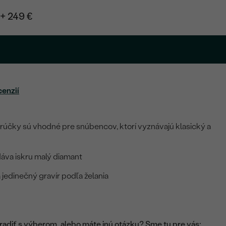
+ 249 €
.
cenzií
účky sú vhodné pre snúbencov, ktorí vyznávajú klasický a
va iskru malý diamant
 jedinečný gravír podľa želania
adiť s výberom, alebo máte inú otázku? Sme tu pre vás: