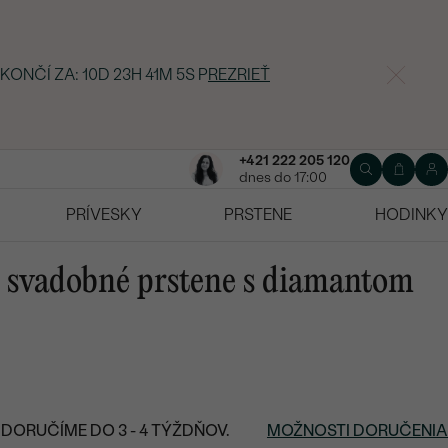
 KONČÍ ZA:
10D 23H 41M 4S
P
REZRIEŤ
+421 222 205 120
dnes do 17:00
PRÍVESKY
PRSTENE
HODINKY
é svadobné prstene s diamantom
DORUČÍME DO 3 - 4 TÝŽDŇOV.
MOŽNOSTI DORUČENIA