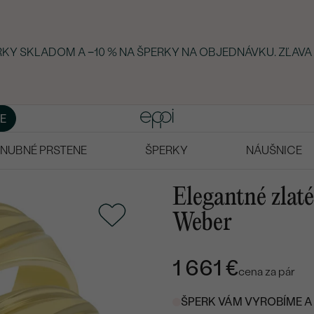
ERKY SKLADOM A −10 % NA ŠPERKY NA OBJEDNÁVKU. ZĽAVA
E
NUBNÉ PRSTENE
ŠPERKY
NÁUŠNICE
Elegantné zlat
Weber
1 661 €
cena za pár
ŠPERK VÁM VYROBÍME A 