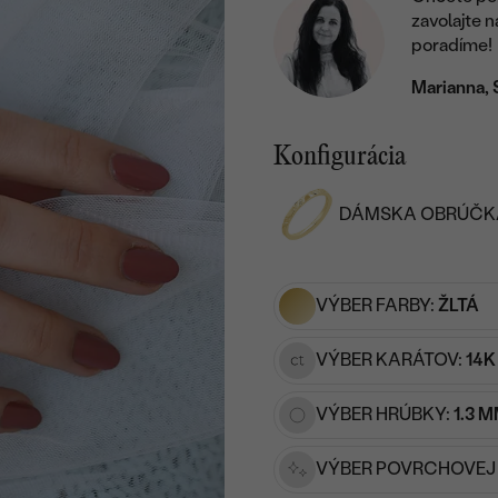
zavolajte 
poradíme!
Marianna, 
Konfigurácia
DÁMSKA OBRÚČK
VÝBER FARBY:
ŽLTÁ
VÝBER KARÁTOV:
14K
VÝBER HRÚBKY:
1.3 
VÝBER POVRCHOVEJ