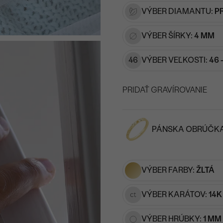
VÝBER DIAMANTU:
P
VÝBER ŠÍRKY:
4 MM
46
VÝBER VEĽKOSTI:
46 
PRIDAŤ GRAVÍROVANIE
VYBERTE FONT
PÁNSKA OBRÚČK
Napíšte iniciály/text
15
/ 15 ZNAKOV
VÝBER FARBY:
ŽLTÁ
VÝBER KARÁTOV:
14K
VÝBER HRÚBKY:
1 MM