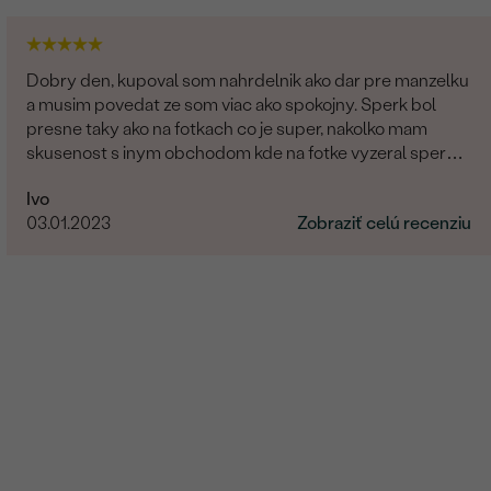
Round
Prírodný
Dobry den, kupoval som nahrdelnik ako dar pre manzelku
a musim povedat ze som viac ako spokojny. Sperk bol
presne taky ako na fotkach co je super, nakolko mam
skusenost s inym obchodom kde na fotke vyzeral sperk
giganticky a prisla "miniatura". V tomto obchode fotka
Ivo
presne velkostne sedi s realitou (foto na krku). Naviac
03.01.2023
Zobraziť celú recenziu
sperk prisiel krasne zabaleny aj s rucne pisanym
odkazom. Moznost vyberu certifikatu elektronicky
alebobv papierovej forme, obrovsky vyber kamenov. No
super. Nabuduce budem urcite este objednavat!