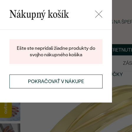
Nákupný košík
LETNÝ BLACK FRIDAY: −25 % NA ŠP
Ešte ste nepridali žiadne produkty do
O NÁS
BLOG
ŠPERKY NA MIERU
DOHODNÚŤ STRETNUTI
svojho nákupného košíka
VÝPREDAJ
SVADOBNÉ OBRÚČKY
ZÁS
SVADOBNÉ OBRÚČKY
MODERNÉ
SVADOBNÉ OBRÚČKY
POKRAČOVAŤ V NÁKUPE