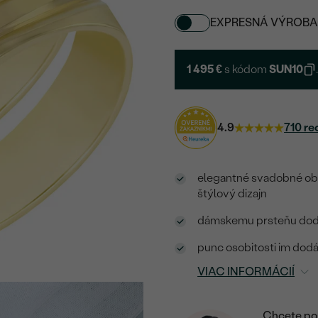
EXPRESNÁ VÝROBA
1 495 €
s kódom
SUN10
4.9
710 re
elegantné svadobné obr
štýlový dizajn
dámskemu prsteňu dodá
punc osobitosti im dodá
VIAC INFORMÁCIÍ
Chcete por