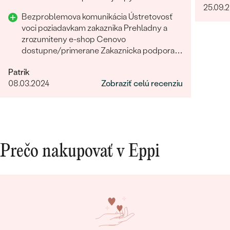
25.09.
Odporucam.
Bezproblemova komunikácia Ústretovosť
voci poziadavkam zakaznika Prehladny a
zrozumiteny e-shop Cenovo
dostupne/primerane Zakaznicka podpora
Rychlost a sposob dodania Prijemny a
Patrik
ludsky pristup zamestnancov
08.03.2024
Zobraziť celú recenziu
Prečo nakupovať v Eppi