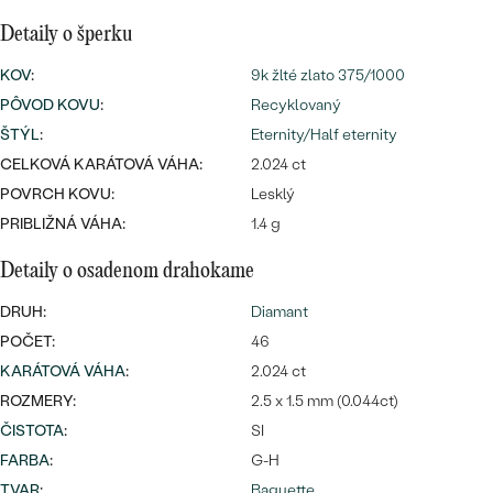
Najpredávanejšie
Najpredávanejšie
Detaily o šperku
PODĽA TVARU DRAHOKAMU
náušnice
KOV
:
9k žlté zlato 375/1000
NA MIERU
prstene
PÔVOD KOVU
:
Recyklovaný
Personalizované
ŠTÝL
:
Eternity/Half eternity
DIAMANTY
PREZRIEŤ
CELKOVÁ KARÁTOVÁ VÁHA:
2.024 ct
prívesky
POVRCH KOVU:
Lesklý
PREZRIEŤ
PRIBLIŽNÁ VÁHA:
1.4 g
Detaily o osadenom drahokame
OBJAVIŤ
Wave kolekcia
DRUH:
Diamant
POČET:
46
KARÁTOVÁ VÁHA
:
2.024 ct
ROZMERY:
2.5 x 1.5 mm (0.044ct)
OBJAVIŤ
ČISTOTA
:
SI
FARBA
:
G-H
TVAR
:
Baguette