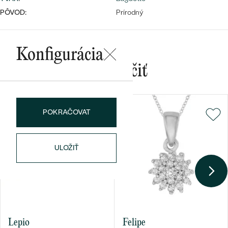
PÔVOD:
Prírodný
Konfigurácia
Mohlo by sa vám páčiť
Bestsellery
POKRAČOVAT
OBJAVIŤ
ULOŽIŤ
Lepio
Felipe