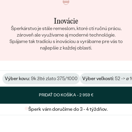
Inovácie
Šperkárstvo je stále remeslom, ktoré ctí ručnú prácu,
zároveň ale využívame aj moderné technológie.
Spájame tak tradíciu s inováciou a vyrábame pre vás to
najlepšie z každej oblasti.
Výber kovu:
9k žlté zlato 375/1000
Výber veľkosti:
52 -> ø 
PRIDAŤ DO KOŠÍKA -
2 959 €
Šperk vám doručíme do 3 - 4 týždňov.