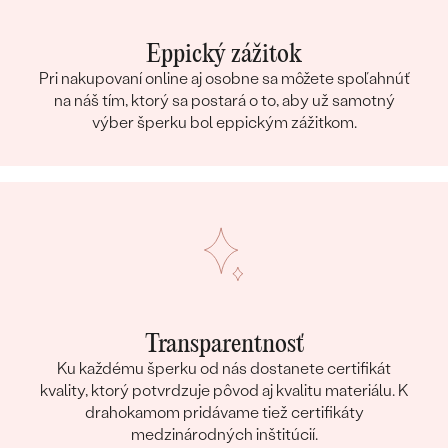
Eppický zážitok
Pri nakupovaní online aj osobne sa môžete spoľahnúť
na náš tím, ktorý sa postará o to, aby už samotný
výber šperku bol eppickým zážitkom.
Transparentnosť
Ku každému šperku od nás dostanete certifikát
kvality, ktorý potvrdzuje pôvod aj kvalitu materiálu. K
drahokamom pridávame tiež certifikáty
medzinárodných inštitúcií.