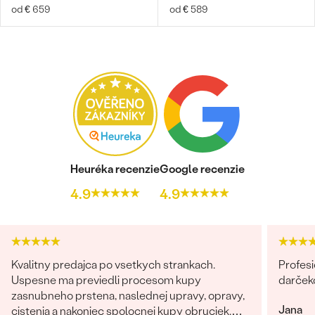
od € 659
od € 589
Heuréka recenzie
Google recenzie
4.9
4.9
Kvalitny predajca po vsetkych strankach.
Profesi
Uspesne ma previedli procesom kupy
darček
zasnubneho prstena, naslednej upravy, opravy,
Jana
cistenia a nakoniec spolocnej kupy obruciek.