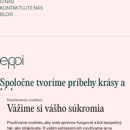
O NÁS
KONTAKTUJTE NÁS
BLOG
Spoločne tvoríme príbehy krásy a
lásky
Nastavenie cookies
Vážime si vášho súkromia
Pripojte sa k nám!
Používame cookies, aby web správne fungoval a bol bezpečný
tak, ako očakávate. S vaším súhlasom ich využívame aj na