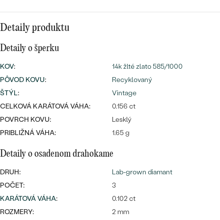
Najpredávanejšie
Najpredávanejšie
PODĽA TVARU DRAHOKAMU
náušnice
Detaily produktu
NA MIERU
prstene
Detaily o šperku
Personalizované
DIAMANTY
KOV
:
14k žlté zlato 585/1000
PREZRIEŤ
prívesky
PÔVOD KOVU
:
Recyklovaný
PREZRIEŤ
ŠTÝL
:
Vintage
CELKOVÁ KARÁTOVÁ VÁHA:
0.156 ct
POVRCH KOVU:
Lesklý
OBJAVIŤ
PRIBLIŽNÁ VÁHA:
1.65 g
Wave kolekcia
Detaily o osadenom drahokame
DRUH:
Lab-grown diamant
OBJAVIŤ
POČET:
3
KARÁTOVÁ VÁHA
:
0.102 ct
ROZMERY:
2 mm