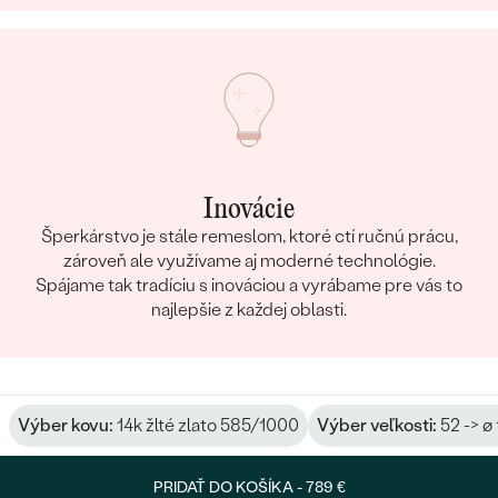
Inovácie
Šperkárstvo je stále remeslom, ktoré ctí ručnú prácu,
zároveň ale využívame aj moderné technológie.
Spájame tak tradíciu s inováciou a vyrábame pre vás to
najlepšie z každej oblasti.
Výber kovu:
14k žlté zlato 585/1000
Výber veľkosti:
52 -> ø
PRIDAŤ DO KOŠÍKA -
789 €