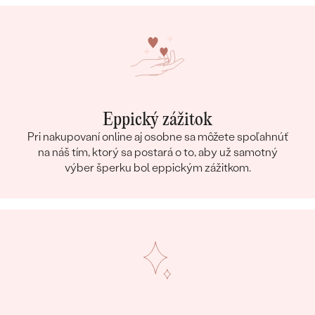
Eppický zážitok
Pri nakupovaní online aj osobne sa môžete spoľahnúť
na náš tím, ktorý sa postará o to, aby už samotný
výber šperku bol eppickým zážitkom.