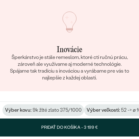
Inovácie
Šperkárstvo je stále remeslom, ktoré ctí ručnú prácu,
zároveň ale využívame aj moderné technológie.
Spájame tak tradíciu s inováciou a vyrábame pre vás to
najlepšie z každej oblasti.
Výber kovu:
9k žlté zlato 375/1000
Výber veľkosti:
52 -> ø 
PRIDAŤ DO KOŠÍKA -
3 199 €