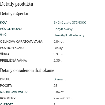
Najpredávanejšie
Detaily produktu
Najpredávanejšie
PODĽA TVARU DRAHOKAMU
náušnice
Detaily o šperku
NA MIERU
prstene
KOV
:
9k žlté zlato 375/1000
Personalizované
PÔVOD KOVU
:
Recyklovaný
DIAMANTY
PREZRIEŤ
ŠTÝL
:
Eternity/Half eternity
prívesky
CELKOVÁ KARÁTOVÁ VÁHA:
0.84 ct
PREZRIEŤ
POVRCH KOVU:
Lesklý
ŠÍRKA:
3.3 mm
PRIBLIŽNÁ VÁHA:
2.35 g
OBJAVIŤ
Wave kolekcia
Detaily o osadenom drahokame
DRUH:
Diamant
POČET:
28
OBJAVIŤ
KARÁTOVÁ VÁHA
:
0.84 ct
ROZMERY:
2 mm (0.03ct)
ČISTOTA
:
SI