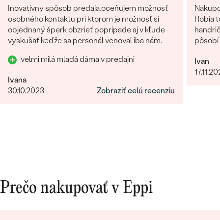
Inovatívny spôsob predaja,oceňujem možnosť
Nakupo
osobného kontaktu pri ktorom je možnosť si
Robia t
objednaný šperk obzrieť poprípade aj v kľude
handrič
vyskušať keďže sa personál venoval iba nám.
pôsobí 
velmi milá mladá dáma v predajni
Ivan
17.11.2
Ivana
30.10.2023
Zobraziť celú recenziu
Prečo nakupovať v Eppi