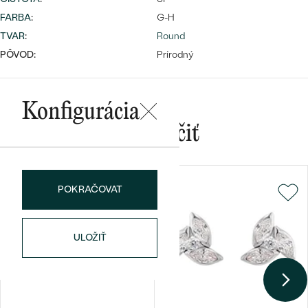
FARBA
:
G-H
TVAR
:
Round
PÔVOD:
Prírodný
Bestsellery
Konfigurácia
Mohlo by sa vám páčiť
OBJAVIŤ
POKRAČOVAT
ULOŽIŤ