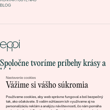
BLOG
Spoločne tvoríme príbehy krásy a
lásky
Nastavenie cookies
Vážime si vášho súkromia
Pripojte sa k nám!
Používame cookies, aby web správne fungoval a bol bezpečný
tak, ako očakávate. S vaším súhlasom ich využívame aj na
personalizáciu reklám a analýzu návštevnosti, čo nám pomáha