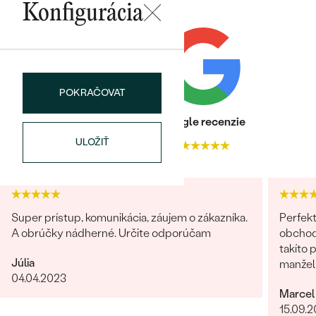
Konfigurácia
DRUH:
Diamant
POČET:
21
KARÁTOVÁ VÁHA
:
0.1575 ct
ROZMERY:
1.25 mm (0.0075 ct)
TVAR
:
Round
POKRAČOVAT
Bestsellery
ČISTOTA
:
SI
Heuréka recenzie
Google recenzie
FARBA
:
G-H
ULOŽIŤ
4.9
4.9
PÔVOD:
Prírodný
OBJAVIŤ
Super prístup, komunikácia, záujem o zákazníka.
Perfekt
A obrúčky nádherné. Určite odporúčam
obchodu
takíto 
Júlia
manželk
04.04.2023
radi zn
Marcel
15.09.