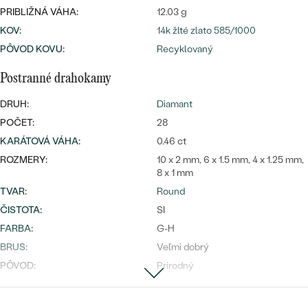
Najpredávanejšie
PRIBLIŽNÁ VÁHA:
12.03 g
Najpredávanejšie
PODĽA TVARU DRAHOKAMU
KOV
:
14k žlté zlato 585/1000
náušnice
PÔVOD KOVU
:
Recyklovaný
NA MIERU
prstene
Personalizované
Postranné drahokamy
DIAMANTY
PREZRIEŤ
DRUH:
Diamant
prívesky
POČET:
28
PREZRIEŤ
KARÁTOVÁ VÁHA
:
0.46 ct
ROZMERY:
10 x 2 mm, 6 x 1.5 mm, 4 x 1.25 mm,
8 x 1 mm
OBJAVIŤ
Wave kolekcia
TVAR
:
Round
ČISTOTA
:
SI
FARBA
:
G-H
BRUS
:
Veľmi dobrý
OBJAVIŤ
PÔVOD:
Prírodný
Postranné drahokamy