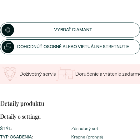
SALT AND PEPPER DIAMANT
LUXUSNÉ
VYBERTE FONT
CENOVO DOSTUPNÉ
S DRAHOKAMAMI
DRAHOKAM
Napíšte iniciály/text
LUXUSNÉ
S LAB GROWN DIAMANTMI
Najpredávanejšie
VYBRAŤ DIAMANT
PODĽA MATERIÁLU
15
/ 15 ZNAKOV
S PERLAMI
svadobné
DOHODNÚŤ OSOBNÉ ALEBO VIRTUÁLNE STRETNUTIE
ZLATO
obrúčky
PODĽA ŠTÝLU
PLATINA
Doživotný servis
Doručenie a vrátenie zadarm
PERSONALIZOVANÉ
STRIEBRO
SYMBOLICKÉ
PREZRIEŤ
Detaily produktu
MINIMALISTICKÉ
Detaily o settingu
PODĽA PRÍLEŽITOSTI
ŠTÝL
:
Zásnubný set
PODĽA FARBY
TYP OSADENIA
:
Krapne (prongs)