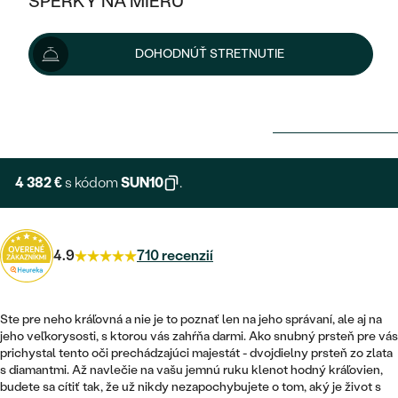
ŠPERKY NA MIERU
KOMBINOVANÉ ZLATO
STRIEBORNÉ
POSTRANNÉ DRAHOKAMY
ZLATÉ
VÝPREDAJ
VÝPREDAJ
DOHODNÚŤ STRETNUTIE
PLATINOVÉ
HALO
PODĽA ŠTÝLU
STRIEBORNÉ
ŠPERKY ČO POMÁHAJÚ
4 869 €
PODĽA MATERIÁLU
JEDNODUCHÉ
TRI DRAHOKAMY
PLATINOVÉ
PODĽA ŠTÝLU
Možnosti doručenia
ZLATÉ
PODĽA TYPU
BEZ KAMEŇA
NAPICHOVACIE
VINTAGE
NÁUŠNICE
STRIEBORNÉ
PODĽA ŠTÝLU
4 382 €
s kódom
SUN10
.
ETERNITY
KRUHOVÉ
SET ZÁSNUBNÉHO PRSTEŇA A
SOLITÉR
PRSTENE
PLATINOVÉ
OBRÚČOK
VYKROJENÉ
MINIMALISTICKÉ
NARODENIE DIEŤAŤA
PRÍVESKY
4.9
710 recenzií
NETRADIČNÉ
VINTAGE
PODĽA ŠTÝLU
VISIACE
PERSONALIZOVANÉ
NÁRAMKY
ETERNITY
NETRADIČNÉ
Ste pre neho kráľovná a nie je to poznať len na jeho správaní, ale aj na
ZOSTAVTE SI PRSTEŇ
SOLITÉR
jeho veľkorysosti, s ktorou vás zahŕňa darmi. Ako snubný prsteň pre vás
SO ZNAMENÍM ZVEROKRUHU
SETY
prichystal tento oči prechádzajúci majestát - dvojdielny prsteň zo zlata
MINIMALISTICKÉ
ZAČAŤ S PRSTEŇOM
TEPANÉ
V TVARE SRDCA
s diamantmi. Až navlečie na vašu jemnú ruku klenot hodný kráľovien,
MINIMALISTICKÉ
PÁNSKE ŠPERKY
budete sa cítiť tak, že už nikdy nezapochybujete o tom, aký je život s