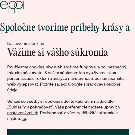
Spoločne tvoríme príbehy krásy a
lásky
Nastavenie cookies
Vážime si vášho súkromia
Pripojte sa k nám!
Používame cookies, aby web správne fungoval a bol bezpečný
tak, ako očakávate. S vaším súhlasom ich využívame aj na
personalizáciu reklám a analýzu návštevnosti, čo nám pomáha
web vylepšovať. Pozrite sa, ako
Google spracováva osobné
údaje
.
Súhlas so všetkými cookies udelíte kliknutím na tlačidlo
„Súhlasím a pokračovať". Vaše preferencie môžete upraviť v
nastavení volieb
. Podrobnosti a všetky dôležité informácie
© 2011 - 2026, Eppi.sk
nájdete
tu
.