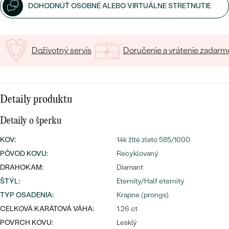
SALT AND PEPPER DIAMANT
LUXUSNÉ
DOHODNÚŤ OSOBNÉ ALEBO VIRTUÁLNE STRETNUTIE
CENOVO DOSTUPNÉ
S DRAHOKAMAMI
DRAHOKAM
LUXUSNÉ
S LAB GROWN DIAMANTMI
Najpredávanejšie
Doživotný servis
Doručenie a vrátenie zadarm
PODĽA MATERIÁLU
S PERLAMI
svadobné
ZLATO
Detaily produktu
obrúčky
PODĽA ŠTÝLU
PLATINA
Detaily o šperku
PERSONALIZOVANÉ
STRIEBRO
KOV
:
14k žlté zlato 585/1000
SYMBOLICKÉ
PREZRIEŤ
PÔVOD KOVU
:
Recyklovaný
DRAHOKAM:
Diamant
MINIMALISTICKÉ
ŠTÝL
:
Eternity/Half eternity
TYP OSADENIA
:
Krapne (prongs)
PODĽA PRÍLEŽITOSTI
CELKOVÁ KARÁTOVÁ VÁHA:
1.26 ct
PODĽA FARBY
POVRCH KOVU:
Lesklý