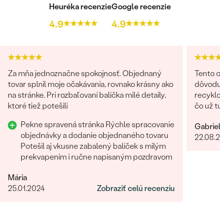
Heuréka recenzie
Google recenzie
4.9
4.9
Za mňa jednoznačne spokojnosť. Objednaný
Tento o
tovar splnil moje očakávania, rovnako krásny ako
dôvodu
na stránke. Pri rozbaľovaní balíčka milé detaily,
recyklo
ktoré tiež potešili
čo už t
možnos
Pekne spravená stránka Rýchle spracovanie
Gabrie
namiesto príro
objednávky a dodanie objednaného tovaru
22.08.
Bratisl
Potešil aj vkusne zabalený balíček s milým
bola vž
prekvapením i ručne napísaným pozdravom
našej 
riešeni
Mária
na všetky naše 
25.01.2024
Zobraziť celú recenziu
zo záka
skutočn
dokonal