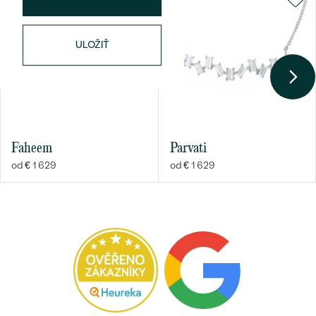
TVAR
:
Round
ČISTOTA
:
SI
ULOŽIŤ
FARBA
:
H
PÔVOD:
Prírodný
Bestsellery
Faheem
Parvati
od € 1 629
od € 1 629
OBJAVIŤ