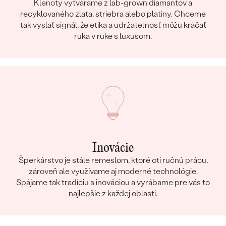
Klenoty vytvárame z lab-grown diamantov a
recyklovaného zlata, striebra alebo platiny. Chceme
tak vyslať signál, že etika a udržateľnosť môžu kráčať
ruka v ruke s luxusom.
Inovácie
Šperkárstvo je stále remeslom, ktoré ctí ručnú prácu,
zároveň ale využívame aj moderné technológie.
Spájame tak tradíciu s inováciou a vyrábame pre vás to
najlepšie z každej oblasti.