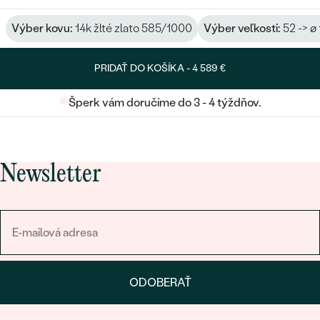
Výber kovu:
14k žlté zlato 585/1000
Výber veľkosti:
52 -> ø
PRIDAŤ DO KOŠÍKA -
4 589 €
Šperk vám doručíme do 3 - 4 týždňov.
Newsletter
ODOBERAŤ