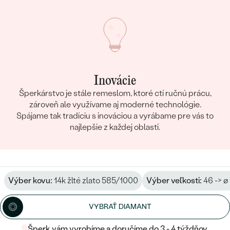
Inovácie
Šperkárstvo je stále remeslom, ktoré ctí ručnú prácu,
zároveň ale využívame aj moderné technológie.
Spájame tak tradíciu s inováciou a vyrábame pre vás to
najlepšie z každej oblasti.
Výber kovu:
14k žlté zlato 585/1000
Výber veľkosti:
46 -> ø
VYBRAŤ DIAMANT
Šperk vám vyrobíme a doručíme do 3 - 4 týždňov.