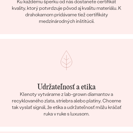
Ku každému šperku od nás dostanete certifikát
kvality, ktorý potvrdzuje pôvod aj kvalitu materiálu. K
drahokamom pridávame tiež certifikáty
medzinárodných inštitúcií.
Udržateľnosť a etika
Klenoty vytvárame z lab-grown diamantov a
recyklovaného zlata, striebra alebo platiny. Chceme
tak vyslať signál, že etika a udržateľnosť môžu kráčať
ruka v ruke s luxusom.