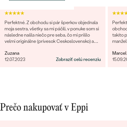
Perfektné. Z obchodu si pár šperkov objednala
Perfekt
moja sestra, všetky sa mi páčili, v ponuke som si
obchodu
následne našla niečo pre seba, čo mi prišlo
takíto 
velmi originálne (prívesok Ceskoslovensko) a
manželk
milý jemný náhrdelník Malý princ (hviezdičky),
radi zn
Zuzana
Marcel
komunikácia a doručenie tovaru na 1 s ⭐️.
12.07.2023
Zobraziť celú recenziu
15.09.
Obchod a tovar odporúčam, kto hladá šperk,
urcite si nájde to svoje.
Prečo nakupovať v Eppi