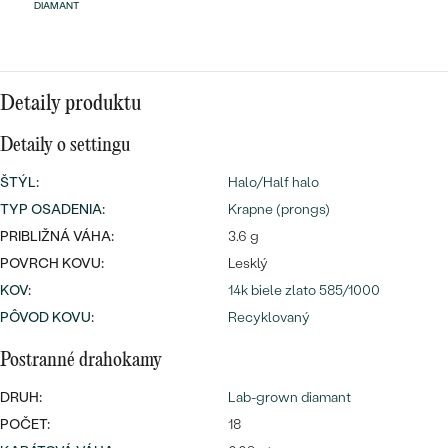
Najpredávanejšie
DIAMANT
Najpredávanejšie
PODĽA TVARU DRAHOKAMU
náušnice
NA MIERU
prstene
Detaily produktu
Personalizované
DIAMANTY
Detaily o settingu
PREZRIEŤ
prívesky
ŠTÝL
:
Halo/Half halo
PREZRIEŤ
TYP OSADENIA
:
Krapne (prongs)
PRIBLIŽNÁ VÁHA:
3.6 g
OBJAVIŤ
POVRCH KOVU:
Lesklý
Wave kolekcia
KOV
:
14k biele zlato 585/1000
PÔVOD KOVU
:
Recyklovaný
Postranné drahokamy
OBJAVIŤ
DRUH:
Lab-grown diamant
POČET:
18