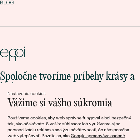
BLOG
Spoločne tvoríme príbehy krásy a
lásky
Nastavenie cookies
Vážime si vášho súkromia
Pripojte sa k nám!
Používame cookies, aby web správne fungoval a bol bezpečný
tak, ako očakávate. S vaším súhlasom ich využívame aj na
personalizáciu reklám a analýzu návštevnosti, čo nám pomáha
web vylepšovať. Pozrite sa, ako
Google spracováva osobné