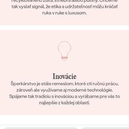
recyklovaného zlata, striebra alebo platiny. Chceme
tak vyslať signál, že etika a udržateľnosť môžu kráčať
ruka v ruke s luxusom.
Inovácie
Šperkárstvo je stále remeslom, ktoré ctí ručnú prácu,
zároveň ale využívame aj moderné technológie.
Spájame tak tradíciu s inováciou a vyrábame pre vás to
najlepšie z každej oblasti.