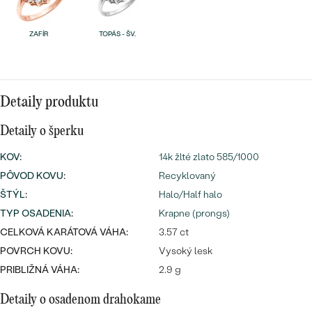
Najpredávanejšie
Najpredávanejšie
PODĽA TVARU DRAHOKAMU
náušnice
ZAFÍR
TOPÁS - ŠV.
NA MIERU
prstene
Personalizované
DIAMANTY
Detaily produktu
PREZRIEŤ
prívesky
PREZRIEŤ
Detaily o šperku
KOV
:
14k žlté zlato 585/1000
PÔVOD KOVU
:
Recyklovaný
OBJAVIŤ
Wave kolekcia
ŠTÝL
:
Halo/Half halo
TYP OSADENIA
:
Krapne (prongs)
CELKOVÁ KARÁTOVÁ VÁHA:
3.57 ct
POVRCH KOVU:
Vysoký lesk
OBJAVIŤ
PRIBLIŽNÁ VÁHA:
2.9 g
Detaily o osadenom drahokame