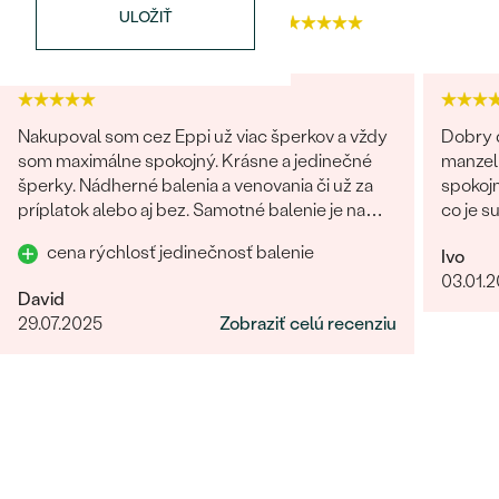
FARBA
:
G-H
ULOŽIŤ
4.9
4.9
PÔVOD:
Prírodný
Nakupoval som cez Eppi už viac šperkov a vždy
Dobry d
som maximálne spokojný. Krásne a jedinečné
manzel
šperky. Nádherné balenia a venovania či už za
spokojn
príplatok alebo aj bez. Samotné balenie je na
co je s
prvú luxusné! Každý jeden detajl dotiahnutý do
obchod
cena rýchlosť jedinečnosť balenie
Ivo
dokonalosti. Určite odporúčam
giganti
03.01.
fotka p
David
krku). 
29.07.2025
Zobraziť celú recenziu
rucne 
certifi
forme,
Nabudu