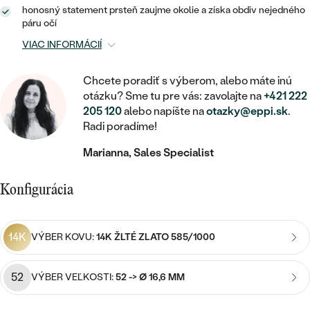
STATEMENT
ZAČAŤ S DIAMANTOM
RUČNE RYTÉ
DETSKÉ
honosný statement prsteň zaujme okolie a získa obdiv nejedného
MEDAILÓNY
DETSKÉ ŠPERKY
páru očí
PEČATNÉ
ZAČAŤ S LABGROWN DIAMANTOM
S VÝPLŇOU
PIERCING
VIAC INFORMÁCIÍ
RETIAZKY
BROŠNE
PERSONALIZOVANÉ
ZAČAŤ S FAREBNÝM DIAMANTOM
SVADOBNÉ SETY
Chcete poradiť s výberom, alebo máte inú
V TVARE SRDCA
DOPLNKY
PODĽA DRAHOKAMU
otázku? Sme tu pre vás: zavolajte na
+421 222
205 120
alebo napíšte na
otazky@eppi.sk
.
PODĽA DRAHOKAMU
PODĽA DRAHOKAMU
S DIAMANTMI
PODĽA CENY
SO ZVIERATAMI
Radi poradíme!
PODĽA MATERIÁLU
S DIAMANTMI
DIAMANT
CENOVO DOSTUPNÉ
S DRAHOKAMAMI
Marianna, Sales Specialist
ZLATÉ
PODĽA DRAHOKAMU
S DRAHOKAMAMI
LAB GROWN DIAMANT
LUXUSNÉ
S PERLAMI
Konfigurácia
S DIAMANTMI
STRIEBORNÉ
S PERLAMI
MOISSANIT
S DRAHOKAMAMI
PLATINOVÉ
PODĽA CENY
14K
VÝBER KOVU:
14K ŽLTÉ ZLATO 585/1000
FAREBNÝ DIAMANT
PODĽA CENY
CENOVO DOSTUPNÉ
S PERLAMI
PODĽA DRAHOKAMU
ČIERNY DIAMANT
52
VÝBER VEĽKOSTI:
52 -> Ø 16,6 MM
CENOVO DOSTUPNÉ
LUXUSNÉ
S DIAMANTMI
PODĽA CENY