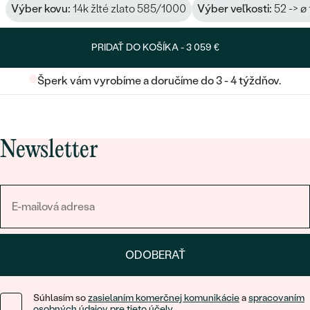
Výber kovu:
14k žlté zlato 585/1000
Výber veľkosti:
52 -> ø
PRIDAŤ DO KOŠÍKA -
3 059 €
Šperk vám vyrobíme a doručíme do 3 - 4 týždňov.
Newsletter
ODOBERAŤ
Súhlasím so
zasielaním komerčnej komunikácie
a
spracovaním
osobných údajov pre tieto účely
.