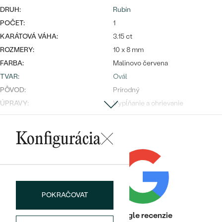
DRUH:
Rubín
POČET:
1
KARÁTOVÁ VÁHA:
3.15 ct
ROZMERY:
10 x 8 mm
FARBA:
Malinovo červena
Bestsellery
TVAR
:
Ovál
PÔVOD:
Prírodný
ÚPRAVY:
Vypĺňanie a ohrievanie
Postranné drahokamy
OBJAVIŤ
Konfigurácia
DRUH:
Diamant
POČET:
14
KARÁTOVÁ VÁHA
:
0.42 ct
ROZMERY:
2 mm
POKRAČOVAT
TVAR
:
Round
ČISTOTA
:
SI
Heuréka recenzie
Google recenzie