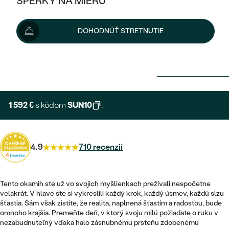
ŠPERKY NA MIERU
KOMBINOVANÉ ZLATO
STRIEBORNÉ
POSTRANNÉ DRAHOKAMY
ZLATÉ
VÝPREDAJ
VÝPREDAJ
DOHODNÚŤ STRETNUTIE
PLATINOVÉ
HALO
PODĽA ŠTÝLU
STRIEBORNÉ
ŠPERKY ČO POMÁHAJÚ
1 769 €
PODĽA MATERIÁLU
JEDNODUCHÉ
TRI DRAHOKAMY
PLATINOVÉ
PODĽA ŠTÝLU
Možnosti doručenia
ZLATÉ
PODĽA TYPU
BEZ KAMEŇA
NAPICHOVACIE
VINTAGE
NÁUŠNICE
STRIEBORNÉ
PODĽA ŠTÝLU
1 592 €
s kódom
SUN10
.
ETERNITY
KRUHOVÉ
SET ZÁSNUBNÉHO PRSTEŇA A
SOLITÉR
PRSTENE
PLATINOVÉ
OBRÚČOK
VYKROJENÉ
MINIMALISTICKÉ
NARODENIE DIEŤAŤA
PRÍVESKY
4.9
710 recenzií
NETRADIČNÉ
VINTAGE
PODĽA ŠTÝLU
VISIACE
PERSONALIZOVANÉ
NÁRAMKY
ETERNITY
NETRADIČNÉ
Tento okamih ste už vo svojich myšlienkach prežívali nespočetne
ZOSTAVTE SI PRSTEŇ
SOLITÉR
veľakrát. V hlave ste si vykreslili každý krok, každý úsmev, každú slzu
SO ZNAMENÍM ZVEROKRUHU
SETY
šťastia. Sám však zistíte, že realita, naplnená šťastím a radosťou, bude
MINIMALISTICKÉ
ZAČAŤ S PRSTEŇOM
TEPANÉ
V TVARE SRDCA
omnoho krajšia. Premeňte deň, v ktorý svoju milú požiadate o ruku v
MINIMALISTICKÉ
PÁNSKE ŠPERKY
nezabudnuteľný vďaka halo zásnubnému prsteňu zdobenému