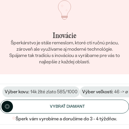
Inovácie
Šperkárstvo je stále remeslom, ktoré ctí ručnú prácu,
zároveň ale využívame aj moderné technológie.
Spájame tak tradíciu s inováciou a vyrábame pre vás to
najlepšie z každej oblasti.
Výber kovu:
14k žlté zlato 585/1000
Výber veľkosti:
46 -> ø
VYBRAŤ DIAMANT
Šperk vám vyrobíme a doručíme do 3 - 4 týždňov.