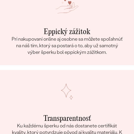
Eppický zážitok
Pri nakupovaní online aj osobne sa môžete spoľahnúť
na náš tím, ktorý sa postará o to, aby už samotný
výber šperku bol eppickým zážitkom.
Transparentnosť
Ku každému šperku od nás dostanete certifikát
kvality, ktorý potvrdzuje pôvod aj kvalitu materiálu. K