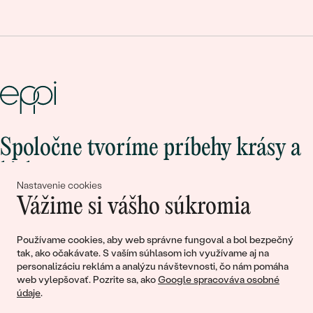
Spoločne tvoríme príbehy krásy a
lásky
Nastavenie cookies
Vážime si vášho súkromia
Pripojte sa k nám!
Používame cookies, aby web správne fungoval a bol bezpečný
tak, ako očakávate. S vaším súhlasom ich využívame aj na
personalizáciu reklám a analýzu návštevnosti, čo nám pomáha
web vylepšovať. Pozrite sa, ako
Google spracováva osobné
údaje
.