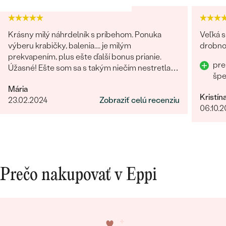
Krásny milý náhrdelník s príbehom. Ponuka
Veľká s
výberu krabičky, balenia.... je milým
drobnos
prekvapením, plus ešte ďalší bonus prianie.
pre
Úžasné! Ešte som sa s takým niečím nestretla...
šp
určite odporúčam
Mária
Kristín
23.02.2024
Zobraziť celú recenziu
06.10.
Prečo nakupovať v Eppi