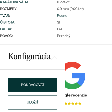
KARÁTOVÁ VÁHA
:
0.224 ct
ROZMERY:
0.9 mm (0.004ct)
TVAR
:
Round
ČISTOTA
:
SI
FARBA
:
G-H
PÔVOD:
Prírodný
Bestsellery
Konfigurácia
OBJAVIŤ
POKRAČOVAT
Heuréka recenzie
Google recenzie
ULOŽIŤ
4.9
4.9