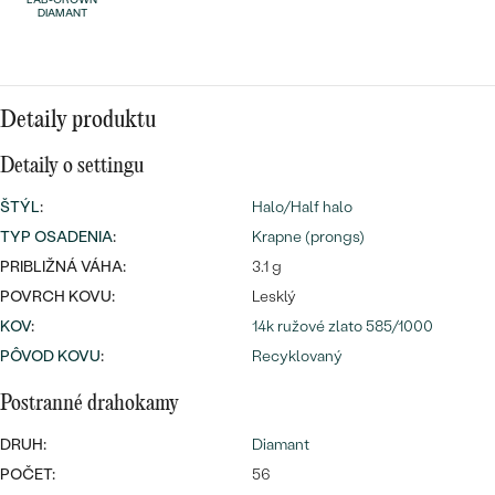
Najpredávanejšie
DIAMANT
Najpredávanejšie
PODĽA TVARU DRAHOKAMU
náušnice
NA MIERU
prstene
Personalizované
Detaily produktu
DIAMANTY
PREZRIEŤ
Detaily o settingu
prívesky
PREZRIEŤ
ŠTÝL
:
Halo/Half halo
TYP OSADENIA
:
Krapne (prongs)
PRIBLIŽNÁ VÁHA:
3.1 g
OBJAVIŤ
POVRCH KOVU:
Lesklý
Wave kolekcia
KOV
:
14k ružové zlato 585/1000
PÔVOD KOVU
:
Recyklovaný
Postranné drahokamy
OBJAVIŤ
DRUH:
Diamant
POČET:
56