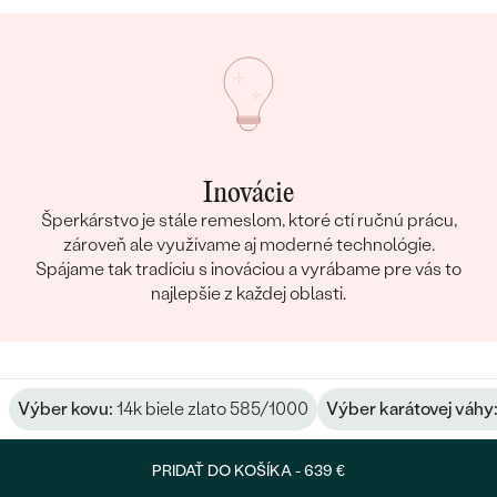
Inovácie
Šperkárstvo je stále remeslom, ktoré ctí ručnú prácu,
zároveň ale využívame aj moderné technológie.
Spájame tak tradíciu s inováciou a vyrábame pre vás to
najlepšie z každej oblasti.
Výber kovu:
14k biele zlato 585/1000
Výber karátovej váhy
PRIDAŤ DO KOŠÍKA -
639 €