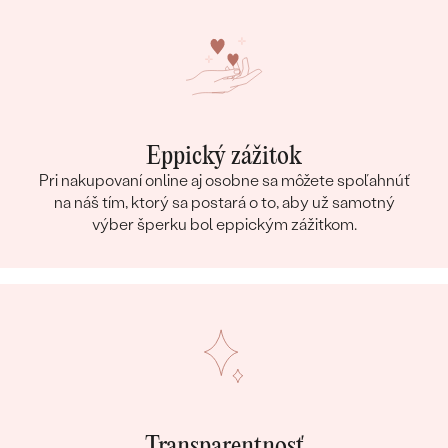
Eppický zážitok
Pri nakupovaní online aj osobne sa môžete spoľahnúť
na náš tím, ktorý sa postará o to, aby už samotný
výber šperku bol eppickým zážitkom.
Transparentnosť