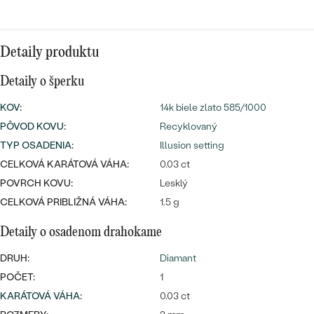
Najpredávanejšie
Najpredávanejšie
PODĽA TVARU DRAHOKAMU
náušnice
Detaily produktu
NA MIERU
prstene
Personalizované
Detaily o šperku
DIAMANTY
PREZRIEŤ
KOV
:
14k biele zlato 585/1000
prívesky
PÔVOD KOVU
:
Recyklovaný
PREZRIEŤ
TYP OSADENIA
:
Illusion setting
CELKOVÁ KARÁTOVÁ VÁHA:
0.03 ct
POVRCH KOVU:
Lesklý
OBJAVIŤ
Wave kolekcia
CELKOVÁ PRIBLIŽNÁ VÁHA:
1.5 g
Detaily o osadenom drahokame
DRUH:
Diamant
OBJAVIŤ
POČET:
1
KARÁTOVÁ VÁHA
:
0.03 ct