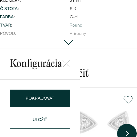
ROZMERY:
2 mm
ČISTOTA
:
SI3
FARBA
:
G-H
TVAR
:
Round
PÔVOD:
Prírodný
Bestsellery
Konfigurácia
Mohlo by sa vám páčiť
OBJAVIŤ
POKRAČOVAT
ULOŽIŤ