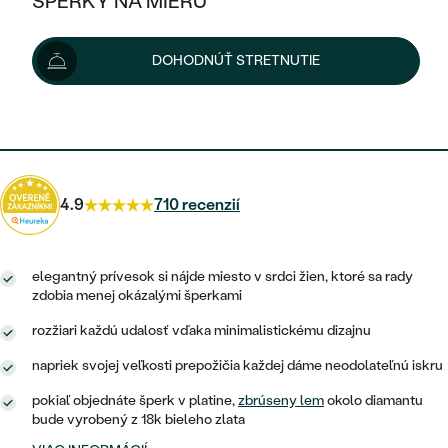
ŠPERKY NA MIERU
639 €
KOMBINOVANÉ ZLATO
STRIEBORNÉ
POSTRANNÉ DRAHOKAMY
ZLATÉ
VÝPREDAJ
VÝPREDAJ
Šperk vám doručíme do 3 - 4 týždňov.
Možnosti doručenia
DOHODNÚŤ STRETNUTIE
PLATINOVÉ
HALO
PODĽA ŠTÝLU
STRIEBORNÉ
ŠPERKY ČO POMÁHAJÚ
PODĽA MATERIÁLU
JEDNODUCHÉ
575 €
s kódom
SUN10
.
TRI DRAHOKAMY
PLATINOVÉ
PODĽA ŠTÝLU
ZLATÉ
PODĽA TYPU
BEZ KAMEŇA
NAPICHOVACIE
VINTAGE
NÁUŠNICE
STRIEBORNÉ
PODĽA ŠTÝLU
4.9
710 recenzií
ETERNITY
KRUHOVÉ
SET ZÁSNUBNÉHO PRSTEŇA A
SOLITÉR
PRSTENE
PLATINOVÉ
OBRÚČOK
VYKROJENÉ
MINIMALISTICKÉ
elegantný prívesok si nájde miesto v srdci žien, ktoré sa rady
NARODENIE DIEŤAŤA
PRÍVESKY
NETRADIČNÉ
zdobia menej okázalými šperkami
VINTAGE
PODĽA ŠTÝLU
VISIACE
rozžiari každú udalosť vďaka minimalistickému dizajnu
PERSONALIZOVANÉ
NÁRAMKY
ETERNITY
NETRADIČNÉ
ZOSTAVTE SI PRSTEŇ
SOLITÉR
napriek svojej veľkosti prepožičia každej dáme neodolateľnú iskru
SO ZNAMENÍM ZVEROKRUHU
SETY
MINIMALISTICKÉ
pokiaľ objednáte šperk v platine,
zbrúseny lem
okolo diamantu
ZAČAŤ S PRSTEŇOM
TEPANÉ
V TVARE SRDCA
bude vyrobený z 18k bieleho zlata
MINIMALISTICKÉ
PÁNSKE ŠPERKY