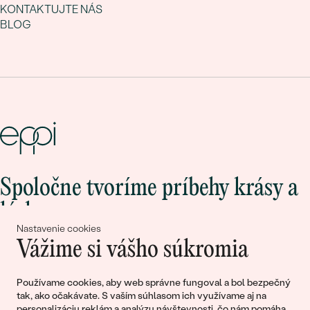
KONTAKTUJTE NÁS
BLOG
Spoločne tvoríme príbehy krásy a
lásky
Nastavenie cookies
Vážime si vášho súkromia
Pripojte sa k nám!
Používame cookies, aby web správne fungoval a bol bezpečný
tak, ako očakávate. S vaším súhlasom ich využívame aj na
personalizáciu reklám a analýzu návštevnosti, čo nám pomáha