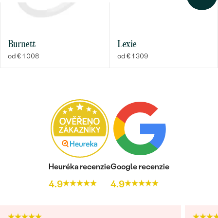
Burnett
Lexie
od € 1 008
od € 1 309
Heuréka recenzie
Google recenzie
4.9
4.9