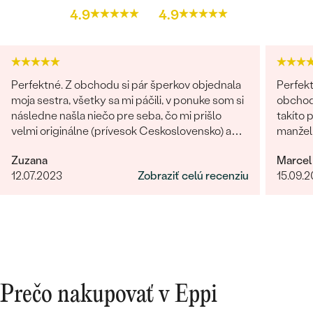
4.9
4.9
Perfektné. Z obchodu si pár šperkov objednala
Perfekt
moja sestra, všetky sa mi páčili, v ponuke som si
obchodu
následne našla niečo pre seba, čo mi prišlo
takíto 
velmi originálne (prívesok Ceskoslovensko) a
manželk
milý jemný náhrdelník Malý princ (hviezdičky),
radi zn
Zuzana
Marcel
komunikácia a doručenie tovaru na 1 s ⭐️.
12.07.2023
Zobraziť celú recenziu
15.09.
Obchod a tovar odporúčam, kto hladá šperk,
urcite si nájde to svoje.
Prečo nakupovať v Eppi