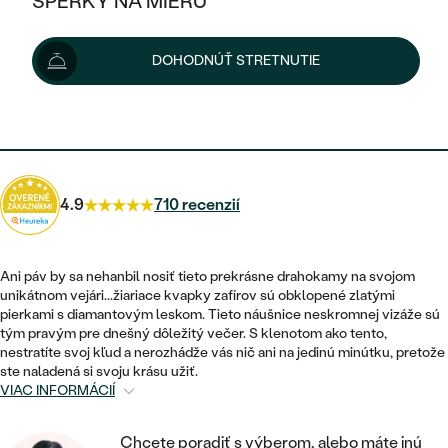
ŠPERKY NA MIERU
7 029 €
KOMBINOVANÉ ZLATO
STRIEBORNÉ
POSTRANNÉ DRAHOKAMY
ZLATÉ
VÝPREDAJ
VÝPREDAJ
Šperk vám doručíme do 3 - 4 týždňov.
Možnosti doručenia
DOHODNÚŤ STRETNUTIE
PLATINOVÉ
HALO
PODĽA ŠTÝLU
STRIEBORNÉ
ŠPERKY ČO POMÁHAJÚ
PODĽA MATERIÁLU
JEDNODUCHÉ
6 326 €
s kódom
SUN10
.
TRI DRAHOKAMY
PLATINOVÉ
PODĽA ŠTÝLU
ZLATÉ
PODĽA TYPU
BEZ KAMEŇA
NAPICHOVACIE
VINTAGE
NÁUŠNICE
STRIEBORNÉ
PODĽA ŠTÝLU
4.9
710 recenzií
ETERNITY
KRUHOVÉ
SET ZÁSNUBNÉHO PRSTEŇA A
SOLITÉR
PRSTENE
PLATINOVÉ
OBRÚČOK
VYKROJENÉ
MINIMALISTICKÉ
Ani páv by sa nehanbil nosiť tieto prekrásne drahokamy na svojom
NARODENIE DIEŤAŤA
PRÍVESKY
unikátnom vejári...žiariace kvapky zafírov sú obklopené zlatými
NETRADIČNÉ
VINTAGE
PODĽA ŠTÝLU
pierkami s diamantovým leskom. Tieto náušnice neskromnej vizáže sú
VISIACE
PERSONALIZOVANÉ
tým pravým pre dnešný dôležitý večer. S klenotom ako tento,
NÁRAMKY
ETERNITY
nestratíte svoj kľud a nerozhádže vás nič ani na jedinú minútku, pretože
NETRADIČNÉ
ZOSTAVTE SI PRSTEŇ
SOLITÉR
ste naladená si svoju krásu užiť.
SO ZNAMENÍM ZVEROKRUHU
SETY
VIAC INFORMÁCIÍ
MINIMALISTICKÉ
ZAČAŤ S PRSTEŇOM
TEPANÉ
V TVARE SRDCA
MINIMALISTICKÉ
PÁNSKE ŠPERKY
Chcete poradiť s výberom, alebo máte inú