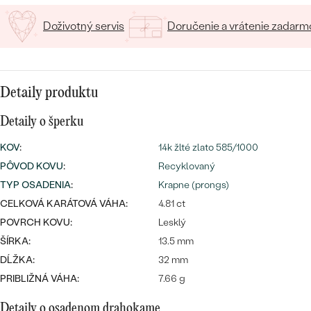
SALT AND PEPPER DIAMANT
LUXUSNÉ
CENOVO DOSTUPNÉ
S DRAHOKAMAMI
Doživotný servis
Doručenie a vrátenie zadarm
DRAHOKAM
LUXUSNÉ
S LAB GROWN DIAMANTMI
Najpredávanejšie
PODĽA MATERIÁLU
S PERLAMI
Detaily produktu
svadobné
ZLATO
Detaily o šperku
obrúčky
PODĽA ŠTÝLU
PLATINA
KOV
:
14k žlté zlato 585/1000
PERSONALIZOVANÉ
PÔVOD KOVU
:
Recyklovaný
STRIEBRO
TYP OSADENIA
:
Krapne (prongs)
SYMBOLICKÉ
CELKOVÁ KARÁTOVÁ VÁHA:
4.81 ct
PREZRIEŤ
POVRCH KOVU:
Lesklý
MINIMALISTICKÉ
ŠÍRKA:
13.5 mm
DĹŽKA:
32 mm
PODĽA PRÍLEŽITOSTI
PRIBLIŽNÁ VÁHA:
7.66 g
PODĽA FARBY
Detaily o osadenom drahokame