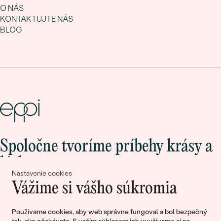
O NÁS
KONTAKTUJTE NÁS
BLOG
Spoločne tvoríme príbehy krásy a
lásky
Nastavenie cookies
Vážime si vášho súkromia
Pripojte sa k nám!
Používame cookies, aby web správne fungoval a bol bezpečný