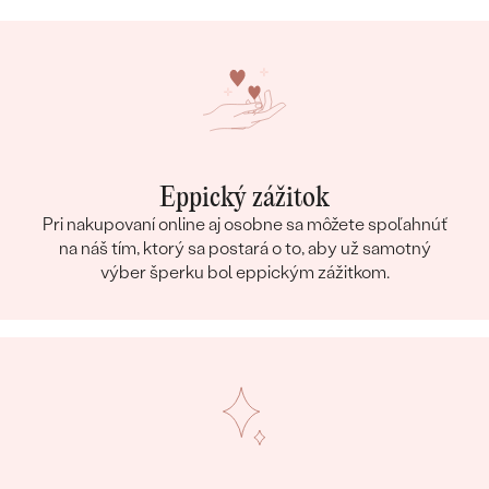
Eppický zážitok
Pri nakupovaní online aj osobne sa môžete spoľahnúť
na náš tím, ktorý sa postará o to, aby už samotný
výber šperku bol eppickým zážitkom.