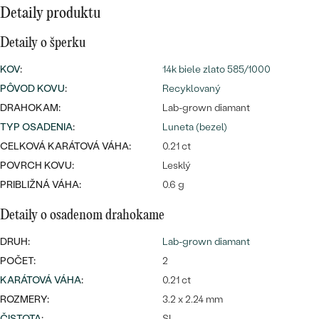
Najpredávanejšie
Detaily produktu
Najpredávanejšie
PODĽA TVARU DRAHOKAMU
náušnice
Detaily o šperku
NA MIERU
prstene
KOV
:
14k biele zlato 585/1000
Personalizované
PÔVOD KOVU
:
Recyklovaný
DIAMANTY
PREZRIEŤ
DRAHOKAM:
Lab-grown diamant
prívesky
TYP OSADENIA
:
Luneta (bezel)
PREZRIEŤ
CELKOVÁ KARÁTOVÁ VÁHA:
0.21 ct
POVRCH KOVU:
Lesklý
PRIBLIŽNÁ VÁHA:
0.6 g
OBJAVIŤ
Wave kolekcia
Detaily o osadenom drahokame
DRUH:
Lab-grown diamant
POČET:
2
OBJAVIŤ
KARÁTOVÁ VÁHA
:
0.21 ct
ROZMERY:
3.2 x 2.24 mm
ČISTOTA
:
SI