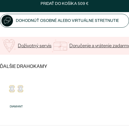
SALT AND PEPPER DIAMANT
LUXUSNÉ
PRIDAŤ DO KOŠÍKA
509 €
CENOVO DOSTUPNÉ
S DRAHOKAMAMI
DRAHOKAM
DOHODNÚŤ OSOBNÉ ALEBO VIRTUÁLNE STRETNUTIE
LUXUSNÉ
S LAB GROWN DIAMANTMI
Najpredávanejšie
PODĽA MATERIÁLU
S PERLAMI
svadobné
ZLATO
Doživotný servis
Doručenie a vrátenie zadarm
obrúčky
PODĽA ŠTÝLU
PLATINA
ĎALŠIE DRAHOKAMY
PERSONALIZOVANÉ
STRIEBRO
SYMBOLICKÉ
PREZRIEŤ
MINIMALISTICKÉ
DIAMANT
PODĽA PRÍLEŽITOSTI
PODĽA FARBY