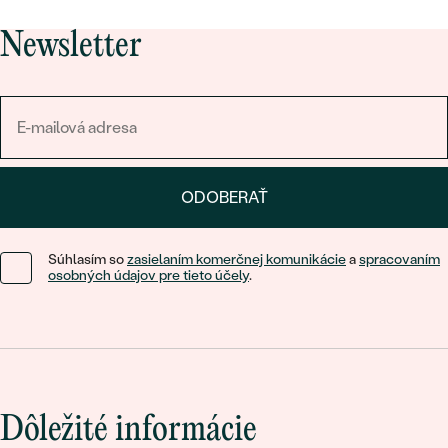
Newsletter
ODOBERAŤ
Súhlasím so
zasielaním komerčnej komunikácie
a
spracovaním
osobných údajov pre tieto účely
.
Dôležité informácie