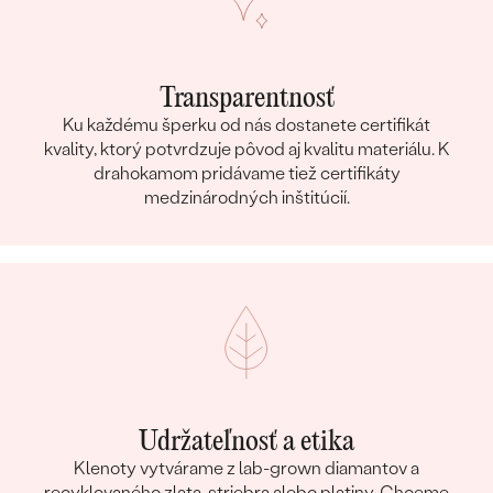
Transparentnosť
Ku každému šperku od nás dostanete certifikát
kvality, ktorý potvrdzuje pôvod aj kvalitu materiálu. K
drahokamom pridávame tiež certifikáty
medzinárodných inštitúcií.
Udržateľnosť a etika
Klenoty vytvárame z lab-grown diamantov a
recyklovaného zlata, striebra alebo platiny. Chceme