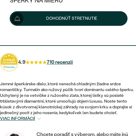
ŠPERKY NA MIERU
1 099 €
KOMBINOVANÉ ZLATO
STRIEBORNÉ
POSTRANNÉ DRAHOKAMY
ZLATÉ
VÝPREDAJ
VÝPREDAJ
Šperk vám doručíme do 3 - 4 týždňov.
Možnosti doručenia
DOHODNÚŤ STRETNUTIE
PLATINOVÉ
HALO
PODĽA ŠTÝLU
STRIEBORNÉ
ŠPERKY ČO POMÁHAJÚ
PODĽA MATERIÁLU
JEDNODUCHÉ
989 €
s kódom
SUN10
.
TRI DRAHOKAMY
PLATINOVÉ
PODĽA ŠTÝLU
ZLATÉ
PODĽA TYPU
BEZ KAMEŇA
NAPICHOVACIE
VINTAGE
NÁUŠNICE
STRIEBORNÉ
PODĽA ŠTÝLU
4.9
710 recenzií
ETERNITY
KRUHOVÉ
SET ZÁSNUBNÉHO PRSTEŇA A
SOLITÉR
PRSTENE
PLATINOVÉ
OBRÚČOK
VYKROJENÉ
MINIMALISTICKÉ
Jemné šperkárske dielo, ktoré nenechá chladným žiadne srdce
NARODENIE DIEŤAŤA
PRÍVESKY
romantičky. Turmalín ako ružový púčik tvorí dominantu celého šperku.
NETRADIČNÉ
VINTAGE
PODĽA ŠTÝLU
Uchytený je na vetvičke z ružového zlata, ktorej lístky sú posiaté
VISIACE
PERSONALIZOVANÉ
trblietavými diamantmi, ktoré umocňujú dojem luxusu. Noste tento
NÁRAMKY
ETERNITY
kúsok z divotvornej klenotníckej záhrady na svojom krku a doprajte si
NETRADIČNÉ
ZOSTAVTE SI PRSTEŇ
SOLITÉR
jedinečný pocit z jeho nosenia, kedykoľvek len budete chcieť.
SO ZNAMENÍM ZVEROKRUHU
SETY
VIAC INFORMÁCIÍ
MINIMALISTICKÉ
ZAČAŤ S PRSTEŇOM
TEPANÉ
V TVARE SRDCA
MINIMALISTICKÉ
PÁNSKE ŠPERKY
Chcete poradiť s výberom, alebo máte inú