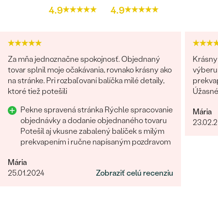
4.9
4.9
Za mňa jednoznačne spokojnosť. Objednaný
Krásny 
tovar splnil moje očakávania, rovnako krásny ako
výberu 
na stránke. Pri rozbaľovaní balíčka milé detaily,
prekvap
ktoré tiež potešili
Úžasné!
určite
Pekne spravená stránka Rýchle spracovanie
Mária
objednávky a dodanie objednaného tovaru
23.02.
Potešil aj vkusne zabalený balíček s milým
prekvapením i ručne napísaným pozdravom
Mária
25.01.2024
Zobraziť celú recenziu