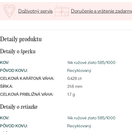
SALT AND PEPPER DIAMANT
LUXUSNÉ
CENOVO DOSTUPNÉ
S DRAHOKAMAMI
Doživotný servis
Doručenie a vrátenie zadarm
DRAHOKAM
LUXUSNÉ
S LAB GROWN DIAMANTMI
Najpredávanejšie
PODĽA MATERIÁLU
S PERLAMI
Detaily produktu
svadobné
ZLATO
Detaily o šperku
obrúčky
PODĽA ŠTÝLU
PLATINA
KOV
:
14k ružové zlato 585/1000
PERSONALIZOVANÉ
PÔVOD KOVU
:
Recyklovaný
STRIEBRO
CELKOVÁ KARÁTOVÁ VÁHA:
0.428 ct
SYMBOLICKÉ
ŠÍRKA:
31.6 mm
PREZRIEŤ
CELKOVÁ PRIBLIŽNÁ VÁHA:
1.7 g
MINIMALISTICKÉ
Detaily o retiazke
PODĽA PRÍLEŽITOSTI
KOV
:
14k ružové zlato 585/1000
PÔVOD KOVU
:
Recyklovaný
PODĽA FARBY