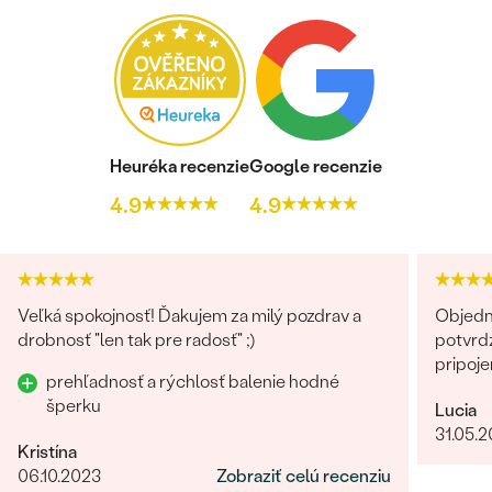
Heuréka recenzie
Google recenzie
4.9
4.9
Veľká spokojnosť! Ďakujem za milý pozdrav a
Objedn
drobnosť "len tak pre radosť" ;)
potvrdz
pripoje
prehľadnosť a rýchlosť balenie hodné
šperku
Lucia
31.05.
Kristína
06.10.2023
Zobraziť celú recenziu