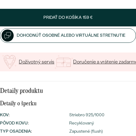
SALT AND PEPPER DIAMANT
LUXUSNÉ
CENOVO DOSTUPNÉ
S DRAHOKAMAMI
Napíšte iniciály/text
DRAHOKAM
PRIDAŤ DO KOŠÍKA
159 €
20
/ 20 ZNAKOV
LUXUSNÉ
S LAB GROWN DIAMANTMI
Najpredávanejšie
PODĽA MATERIÁLU
DOHODNÚŤ OSOBNÉ ALEBO VIRTUÁLNE STRETNUTIE
S PERLAMI
svadobné
ZLATO
obrúčky
PODĽA ŠTÝLU
PLATINA
Doživotný servis
Doručenie a vrátenie zadarm
PERSONALIZOVANÉ
STRIEBRO
SYMBOLICKÉ
Detaily produktu
PREZRIEŤ
MINIMALISTICKÉ
Detaily o šperku
KOV
:
Striebro 925/1000
PODĽA PRÍLEŽITOSTI
PÔVOD KOVU
:
Recyklovaný
PODĽA FARBY
TYP OSADENIA
:
Zapustené (flush)