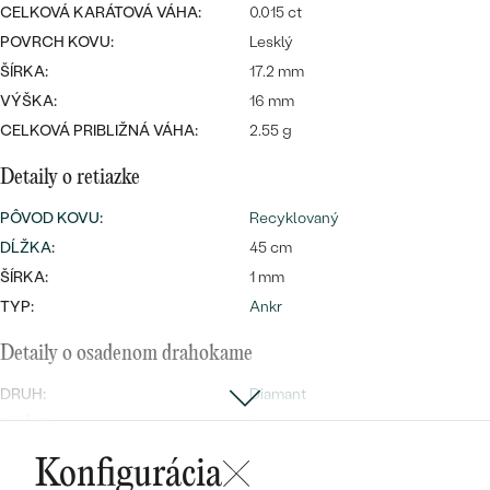
Najpredávanejšie
CELKOVÁ KARÁTOVÁ VÁHA:
0.015 ct
Najpredávanejšie
PODĽA TVARU DRAHOKAMU
POVRCH KOVU:
Lesklý
náušnice
ŠÍRKA:
17.2 mm
NA MIERU
prstene
VÝŠKA:
16 mm
Personalizované
CELKOVÁ PRIBLIŽNÁ VÁHA:
2.55 g
DIAMANTY
PREZRIEŤ
prívesky
Detaily o retiazke
PREZRIEŤ
PÔVOD KOVU
:
Recyklovaný
DĹŽKA
:
45 cm
ŠÍRKA:
1 mm
OBJAVIŤ
Wave kolekcia
TYP:
Ankr
Detaily o osadenom drahokame
DRUH:
Diamant
OBJAVIŤ
POČET:
1
KARÁTOVÁ VÁHA
:
0.0075 ct
Konfigurácia
ROZMERY:
1.25 mm