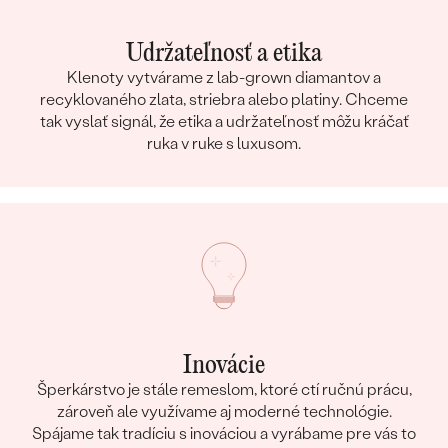
Udržateľnosť a etika
Klenoty vytvárame z lab-grown diamantov a
recyklovaného zlata, striebra alebo platiny. Chceme
tak vyslať signál, že etika a udržateľnosť môžu kráčať
ruka v ruke s luxusom.
Inovácie
Šperkárstvo je stále remeslom, ktoré ctí ručnú prácu,
zároveň ale využívame aj moderné technológie.
Spájame tak tradíciu s inováciou a vyrábame pre vás to