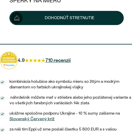
ŠPERKY NA MIERU
159 €
KOMBINOVANÉ ZLATO
STRIEBORNÉ
POSTRANNÉ DRAHOKAMY
ZLATÉ
VÝPREDAJ
VÝPREDAJ
Šperk vám doručíme do 5 prac. dní.
Možnosti doručenia
DOHODNÚŤ STRETNUTIE
PLATINOVÉ
HALO
PODĽA ŠTÝLU
STRIEBORNÉ
ŠPERKY ČO POMÁHAJÚ
PODĽA MATERIÁLU
JEDNODUCHÉ
143 €
s kódom
SUN10
.
TRI DRAHOKAMY
PLATINOVÉ
PODĽA ŠTÝLU
ZLATÉ
PODĽA TYPU
BEZ KAMEŇA
NAPICHOVACIE
VINTAGE
NÁUŠNICE
STRIEBORNÉ
PODĽA ŠTÝLU
4.9
710 recenzií
ETERNITY
KRUHOVÉ
SET ZÁSNUBNÉHO PRSTEŇA A
SOLITÉR
PRSTENE
PLATINOVÉ
OBRÚČOK
VYKROJENÉ
MINIMALISTICKÉ
kombinácia holubice ako symbolu mieru so žltým a modrým
NARODENIE DIEŤAŤA
PRÍVESKY
NETRADIČNÉ
diamantom vo farbách ukrajinskej vlajky
VINTAGE
PODĽA ŠTÝLU
VISIACE
náhrdelník môžete mať v striebre alebo jeho pozlátenej variante a
PERSONALIZOVANÉ
NÁRAMKY
vo všetkých farebných variáciách 14k zlata
ETERNITY
NETRADIČNÉ
ZOSTAVTE SI PRSTEŇ
SOLITÉR
SO ZNAMENÍM ZVEROKRUHU
SETY
ukážme spoločne podporu Ukrajine - 10 % sumy zašleme na
MINIMALISTICKÉ
ZAČAŤ S PRSTEŇOM
Slovenský Červený kríž
TEPANÉ
V TVARE SRDCA
MINIMALISTICKÉ
PÁNSKE ŠPERKY
za náš tím Eppi už sme poslali čiastku 5 800 EUR a s vašou