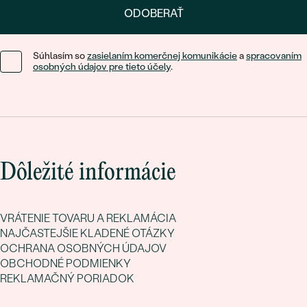
ODOBERAŤ
Súhlasím so
zasielaním komerčnej komunikácie
a
spracovaním
osobných údajov pre tieto účely
.
Dôležité informácie
VRÁTENIE TOVARU A REKLAMÁCIA
NAJČASTEJŠIE KLADENÉ OTÁZKY
OCHRANA OSOBNÝCH ÚDAJOV
OBCHODNÉ PODMIENKY
REKLAMAČNÝ PORIADOK