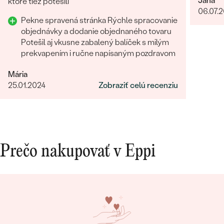
Jana
ktoré tiež potešili
06.07.
Pekne spravená stránka Rýchle spracovanie
objednávky a dodanie objednaného tovaru
Potešil aj vkusne zabalený balíček s milým
prekvapením i ručne napísaným pozdravom
Mária
25.01.2024
Zobraziť celú recenziu
Prečo nakupovať v Eppi