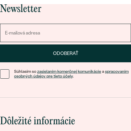
Newsletter
ODOBERAŤ
Súhlasím so
zasielaním komerčnej komunikácie
a
spracovaním
osobných údajov pre tieto účely
.
Dôležité informácie