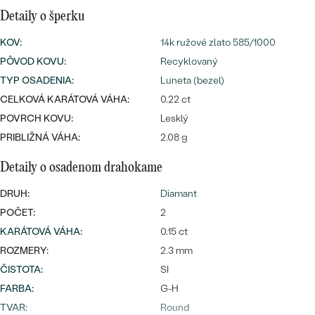
Najpredávanejšie
Detaily o šperku
Najpredávanejšie
PODĽA TVARU DRAHOKAMU
náušnice
KOV
:
14k ružové zlato 585/1000
NA MIERU
prstene
PÔVOD KOVU
:
Recyklovaný
Personalizované
TYP OSADENIA
:
Luneta (bezel)
DIAMANTY
CELKOVÁ KARÁTOVÁ VÁHA:
0.22 ct
PREZRIEŤ
prívesky
POVRCH KOVU:
Lesklý
PREZRIEŤ
PRIBLIŽNÁ VÁHA:
2.08 g
Detaily o osadenom drahokame
OBJAVIŤ
Wave kolekcia
DRUH:
Diamant
POČET:
2
KARÁTOVÁ VÁHA
:
0.15 ct
ROZMERY:
2.3 mm
OBJAVIŤ
ČISTOTA
:
SI
FARBA
:
G-H
TVAR
:
Round