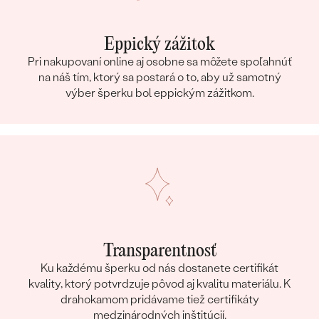
Eppický zážitok
Pri nakupovaní online aj osobne sa môžete spoľahnúť
na náš tím, ktorý sa postará o to, aby už samotný
výber šperku bol eppickým zážitkom.
Transparentnosť
Ku každému šperku od nás dostanete certifikát
kvality, ktorý potvrdzuje pôvod aj kvalitu materiálu. K
drahokamom pridávame tiež certifikáty
medzinárodných inštitúcií.