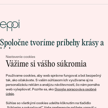
Spoločne tvoríme príbehy krásy a
lásky
Nastavenie cookies
Vážime si vášho súkromia
Pripojte sa k nám!
Používame cookies, aby web správne fungoval a bol bezpečný
tak, ako očakávate. S vaším súhlasom ich využívame aj na
personalizáciu reklám a analýzu návštevnosti, čo nám pomáha
web vylepšovať. Pozrite sa, ako
Google spracováva osobné
údaje
.
Súhlas so všetkými cookies udelíte kliknutím na tlačidlo
„Súhlasím a pokračovať". Vaše preferencie môžete upraviť v