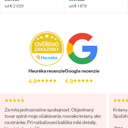
od € 2 029
od € 1 879
Heuréka recenzie
Google recenzie
4.9
4.9
Za mňa jednoznačne spokojnosť. Objednaný
Krásny 
tovar splnil moje očakávania, rovnako krásny ako
Spoľah
na stránke. Pri rozbaľovaní balíčka milé detaily,