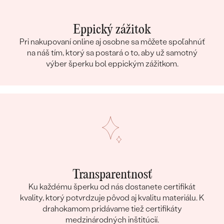
Eppický zážitok
Pri nakupovaní online aj osobne sa môžete spoľahnúť
na náš tím, ktorý sa postará o to, aby už samotný
výber šperku bol eppickým zážitkom.
Transparentnosť
Ku každému šperku od nás dostanete certifikát
kvality, ktorý potvrdzuje pôvod aj kvalitu materiálu. K
drahokamom pridávame tiež certifikáty
medzinárodných inštitúcií.