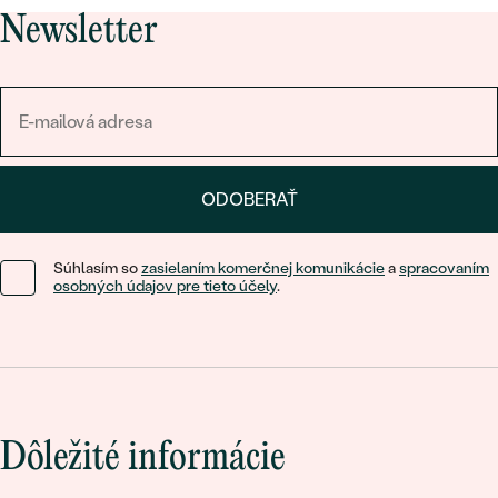
Newsletter
ODOBERAŤ
Súhlasím so
zasielaním komerčnej komunikácie
a
spracovaním
osobných údajov pre tieto účely
.
Dôležité informácie