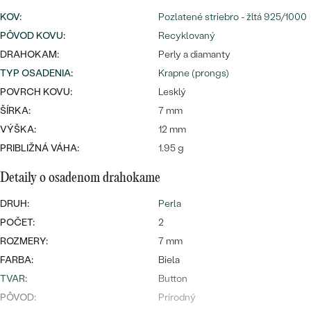
Najpredávanejšie
KOV
:
Pozlatené striebro - žltá 925/1000
Najpredávanejšie
PODĽA TVARU DRAHOKAMU
náušnice
PÔVOD KOVU
:
Recyklovaný
DRAHOKAM:
NA MIERU
Perly a diamanty
prstene
TYP OSADENIA
:
Krapne (prongs)
Personalizované
DIAMANTY
POVRCH KOVU:
Lesklý
PREZRIEŤ
prívesky
ŠÍRKA:
7 mm
PREZRIEŤ
VÝŠKA:
12 mm
PRIBLIŽNÁ VÁHA:
1.95 g
Detaily o osadenom drahokame
OBJAVIŤ
Wave kolekcia
DRUH:
Perla
POČET:
2
ROZMERY:
7 mm
FARBA:
Biela
OBJAVIŤ
TVAR
:
Button
PÔVOD:
Prírodný