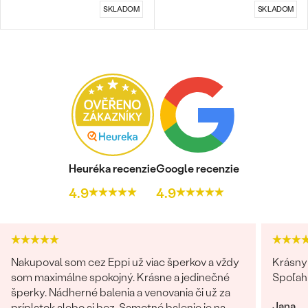
SKLADOM
SKLADOM
Heuréka recenzie
Google recenzie
4.9
4.9
Nakupoval som cez Eppi už viac šperkov a vždy
Krásny 
som maximálne spokojný. Krásne a jedinečné
Spoľah
šperky. Nádherné balenia a venovania či už za
Jana
príplatok alebo aj bez. Samotné balenie je na