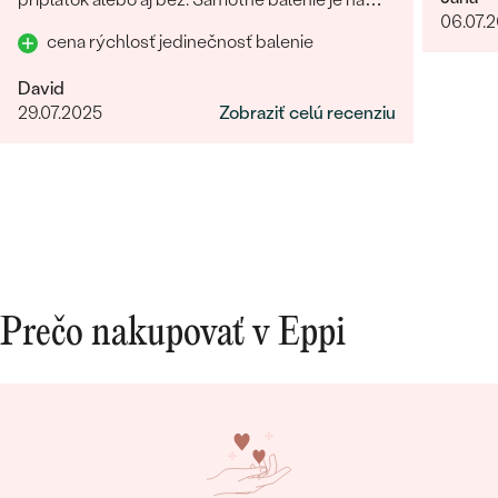
06.07.
prvú luxusné! Každý jeden detajl dotiahnutý do
cena rýchlosť jedinečnosť balenie
dokonalosti. Určite odporúčam
David
29.07.2025
Zobraziť celú recenziu
Prečo nakupovať v Eppi