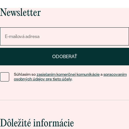
Newsletter
ODOBERAŤ
Súhlasím so
zasielaním komerčnej komunikácie
a
spracovaním
osobných údajov pre tieto účely
.
Dôležité informácie