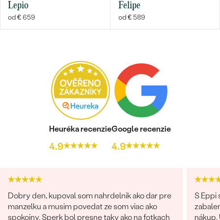
Lepio
Felipe
od € 659
od € 589
Heuréka recenzie
Google recenzie
4.9
4.9
Dobry den, kupoval som nahrdelnik ako dar pre
S Eppi
manzelku a musim povedat ze som viac ako
zabale
spokojny. Sperk bol presne taky ako na fotkach
nákup. 