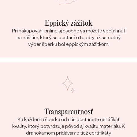
Eppický zážitok
Pri nakupovaní online aj osobne sa môžete spoľahnúť
na náš tím, ktorý sa postará o to, aby už samotný
výber šperku bol eppickým zážitkom.
Transparentnosť
Ku každému šperku od nás dostanete certifikát
kvality, ktorý potvrdzuje pôvod aj kvalitu materiálu. K
drahokamom pridávame tiež certifikáty