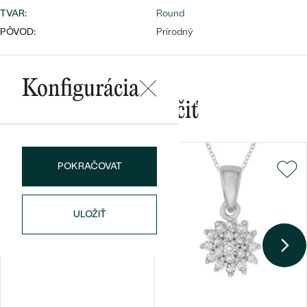
TVAR
:
Round
PÔVOD:
Prírodný
Konfigurácia
Bestsellery
Mohlo by sa vám páčiť
POKRAČOVAT
OBJAVIŤ
ULOŽIŤ