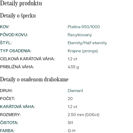
Najpredávanejšie
Detaily produktu
Najpredávanejšie
PODĽA TVARU DRAHOKAMU
náušnice
Detaily o šperku
NA MIERU
prstene
KOV
:
Platina 950/1000
Personalizované
PÔVOD KOVU
:
Recyklovaný
DIAMANTY
ŠTÝL
:
Eternity/Half eternity
PREZRIEŤ
prívesky
TYP OSADENIA
:
Krapne (prongs)
PREZRIEŤ
CELKOVÁ KARÁTOVÁ VÁHA:
1.2 ct
PRIBLIŽNÁ VÁHA:
4.55 g
OBJAVIŤ
Detaily o osadenom drahokame
Wave kolekcia
DRUH:
Diamant
POČET:
20
KARÁTOVÁ VÁHA
:
1.2 ct
OBJAVIŤ
ROZMERY:
2.50 mm (0.06ct)
ČISTOTA
:
SI1
FARBA
:
G-H