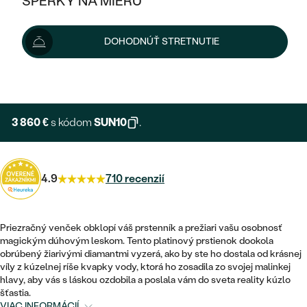
ŠPERKY NA MIERU
4 289 €
KOMBINOVANÉ ZLATO
STRIEBORNÉ
POSTRANNÉ DRAHOKAMY
ZLATÉ
VÝPREDAJ
VÝPREDAJ
Šperk vám doručíme do 3 - 4 týždňov.
Možnosti doručenia
DOHODNÚŤ STRETNUTIE
PLATINOVÉ
HALO
PODĽA ŠTÝLU
STRIEBORNÉ
ŠPERKY ČO POMÁHAJÚ
PODĽA MATERIÁLU
+ 643 €
EXPRESNÁ VÝROBA
JEDNODUCHÉ
TRI DRAHOKAMY
PLATINOVÉ
PODĽA ŠTÝLU
ZLATÉ
PODĽA TYPU
BEZ KAMEŇA
NAPICHOVACIE
VINTAGE
3 860 €
s kódom
SUN10
.
NÁUŠNICE
STRIEBORNÉ
PODĽA ŠTÝLU
ETERNITY
KRUHOVÉ
SET ZÁSNUBNÉHO PRSTEŇA A
SOLITÉR
PRSTENE
PLATINOVÉ
OBRÚČOK
4.9
710 recenzií
VYKROJENÉ
MINIMALISTICKÉ
NARODENIE DIEŤAŤA
PRÍVESKY
NETRADIČNÉ
VINTAGE
PODĽA ŠTÝLU
VISIACE
Priezračný venček obklopí váš prstenník a prežiari vašu osobnosť
PERSONALIZOVANÉ
NÁRAMKY
ETERNITY
magickým dúhovým leskom. Tento platinový prstienok dookola
NETRADIČNÉ
ZOSTAVTE SI PRSTEŇ
SOLITÉR
obrúbený žiarivými diamantmi vyzerá, ako by ste ho dostala od krásnej
SO ZNAMENÍM ZVEROKRUHU
SETY
víly z kúzelnej ríše kvapky vody, ktorá ho zosadila zo svojej malinkej
MINIMALISTICKÉ
ZAČAŤ S PRSTEŇOM
TEPANÉ
hlavy, aby vás s láskou ozdobila a poslala vám do sveta reality kúzlo
V TVARE SRDCA
šťastia.
MINIMALISTICKÉ
PÁNSKE ŠPERKY
VIAC INFORMÁCIÍ