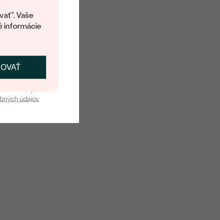
kup.
vať". Vaše
é informácie
ČOVAŤ
kať zľavu
u nás v bezpečí.
obných údajov