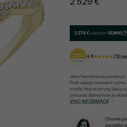
2 529 €
2 276 €
s kódom
SUN10
4.9
710 re
Jeho harmónia sa usmieva z n
Prekvapuje zmenami rytmu aj
svetla. Hrá na struny lásky 
princess diamantom je sklad
VIAC INFORMÁCIÍ
Chcete por
zavolajte 