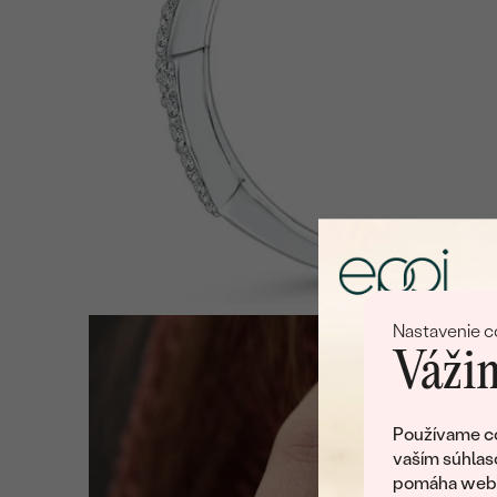
Nastavenie c
Vážim
Používame co
vaším súhlas
pomáha web v