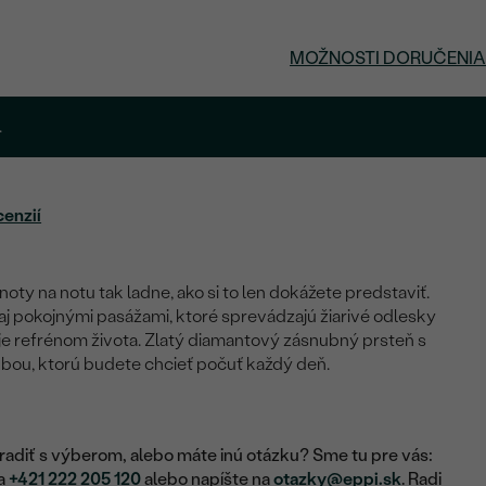
MOŽNOSTI DORUČENIA
.
cenzií
oty na notu tak ladne, ako si to len dokážete predstaviť.
 pokojnými pasážami, ktoré sprevádzajú žiarivé odlesky
a je refrénom života. Zlatý diamantový zásnubný prsteň s
bou, ktorú budete chcieť počuť každý deň.
adiť s výberom, alebo máte inú otázku? Sme tu pre vás:
na
+421 222 205 120
alebo napíšte na
otazky@eppi.sk
. Radi