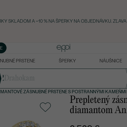
ERKY SKLADOM A −10 % NA ŠPERKY NA OBJEDNÁVKU. ZĽAVA
E
NUBNÉ PRSTENE
ŠPERKY
NÁUŠNICE
2
Drahokam
AMANTOVÉ ZÁSNUBNÉ PRSTENE
S POSTRANNÝMI KAMEŇMI
Prepletený zásn
diamantom An