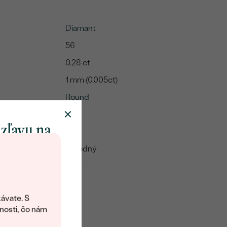
Diamant
56
0.28 ct
1 mm (0.005ct)
Round
SI3
 zľavu na
G-H
klenot
Prírodný
objavte svet
šperkov Eppi.
ávate. S
ítanie vám
nosti, čo nám
avový kód na