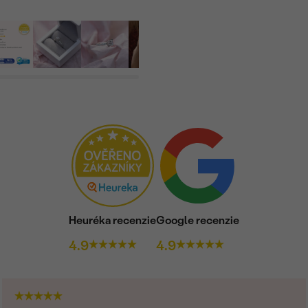
Heuréka recenzie
Google recenzie
4.9
4.9