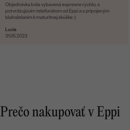
Objednávka bola vybavená expresne rýchlo, s
potvrdzujúcim telefonátom od Eppi a s pripojeným
blahoželaním k maturitnej skúške :)
Lucia
31.05.2023
Prečo nakupovať v Eppi