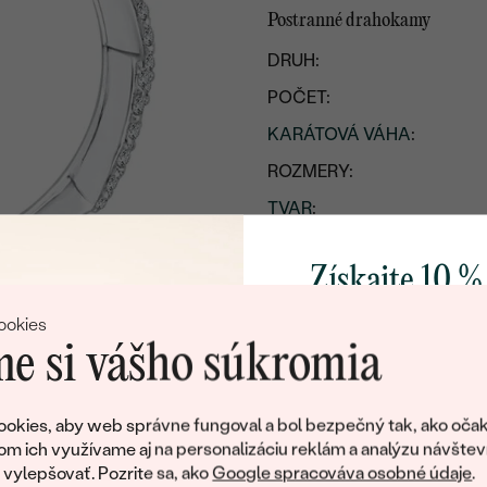
Postranné drahokamy
DRUH:
POČET:
KARÁTOVÁ VÁHA
:
ROZMERY:
TVAR
:
ČISTOTA
:
Získajte 10 %
FARBA
:
svoj prvý 
PÔVOD:
ookies
e si vášho súkromia
Pridajte sa k nám a 
poctivo vyrábaných 
okies, aby web správne fungoval a bol bezpečný tak, ako očak
Ako darček na priv
om ich využívame aj na personalizáciu reklám a analýzu návštev
obratom pošleme zľ
ylepšovať. Pozrite sa, ako
Google spracováva osobné údaje
.