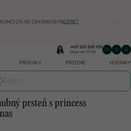
 KONČÍ ZA:
8D 23H 55M 4S
P
REZRIEŤ
+421 222 205 120
dnes do 17:00
PRÍVESKY
PRSTENE
HODINKY
3
Súhrn
ubný prsteň s princess
nas