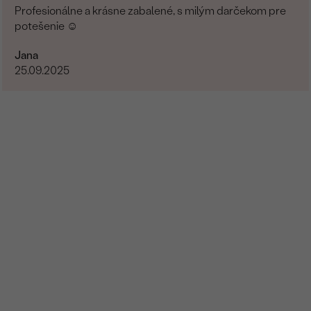
Profesionálne a krásne zabalené, s milým darčekom pre
potešenie ☺️
Jana
25.09.2025