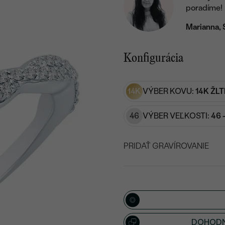
poradíme!
Marianna, 
Konfigurácia
14K
VÝBER KOVU:
14K ŽLT
46
VÝBER VEĽKOSTI:
46 
PRIDAŤ GRAVÍROVANIE
VYBERTE FONT
Napíšte iniciály/text
15
/ 15 ZNAKOV
DOHODN