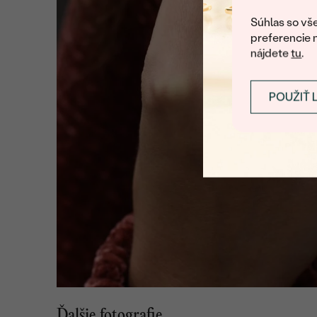
Súhlas so vše
preferencie 
nájdete
tu
.
POUŽIŤ 
Ďalšie fotografie