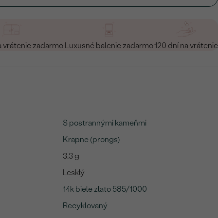
a vrátenie zadarmo
Luxusné balenie zadarmo
120 dní na vrátenie
S postrannými kameňmi
Krapne (prongs)
3.3 g
Lesklý
14k biele zlato 585/1000
Recyklovaný