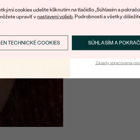
váš prvý ná
tkými cookies udelíte kliknutím na tlačidlo „Súhlasím a pokračo
môžete upraviť v
nastavení volieb
. Podrobnosti a všetky dôležit
LEN TECHNICKÉ COOKIES
SÚHLASÍM A POKRA
Prihlásiť sa a zís
Vaša e-mailová adresa je 
Zásady spracovania os