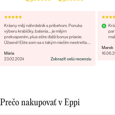
Krásny milý náhrdelník s príbehom. Ponuka
Krá
výberu krabičky, balenia.... je milým
par
prekvapením, plus ešte ďalší bonus prianie.
mal
Úžasné! Ešte som sa s takým niečím nestretla...
Marek
určite odporúčam
Mária
16.06.
23.02.2024
Zobraziť celú recenziu
Prečo nakupovať v Eppi