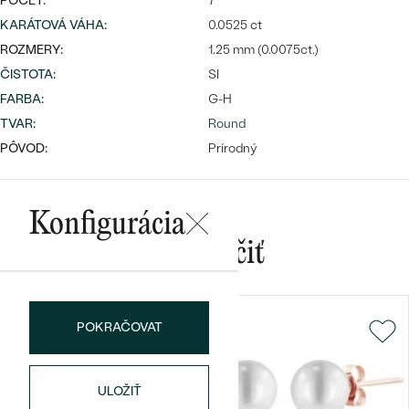
POČET:
7
KARÁTOVÁ VÁHA
:
0.0525 ct
ROZMERY:
1.25 mm (0.0075ct.)
ČISTOTA
:
SI
FARBA
:
G-H
TVAR
:
Round
Bestsellery
PÔVOD:
Prírodný
Konfigurácia
OBJAVIŤ
Mohlo by sa vám páčiť
POKRAČOVAT
ULOŽIŤ