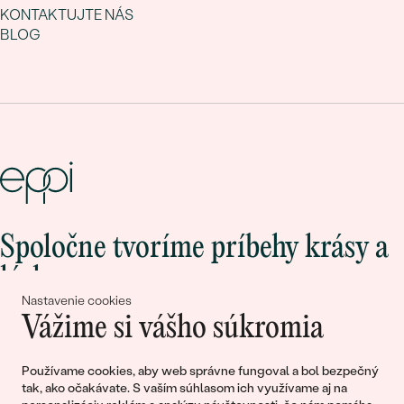
KONTAKTUJTE NÁS
BLOG
Spoločne tvoríme príbehy krásy a
lásky
Nastavenie cookies
Vážime si vášho súkromia
Pripojte sa k nám!
Používame cookies, aby web správne fungoval a bol bezpečný
tak, ako očakávate. S vaším súhlasom ich využívame aj na