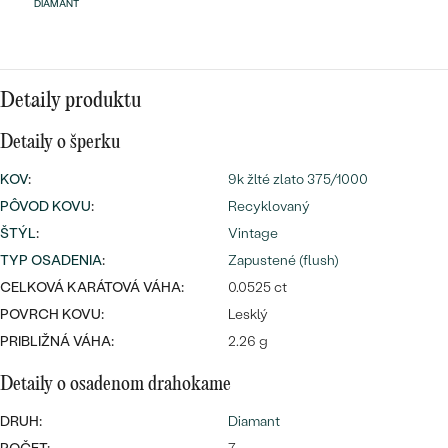
Najpredávanejšie
DIAMANT
Najpredávanejšie
PODĽA TVARU DRAHOKAMU
náušnice
NA MIERU
prstene
Detaily produktu
Personalizované
DIAMANTY
Detaily o šperku
PREZRIEŤ
prívesky
KOV
:
9k žlté zlato 375/1000
PREZRIEŤ
PÔVOD KOVU
:
Recyklovaný
ŠTÝL
:
Vintage
TYP OSADENIA
:
Zapustené (flush)
OBJAVIŤ
Wave kolekcia
CELKOVÁ KARÁTOVÁ VÁHA:
0.0525 ct
POVRCH KOVU:
Lesklý
PRIBLIŽNÁ VÁHA:
2.26 g
OBJAVIŤ
Detaily o osadenom drahokame
DRUH:
Diamant