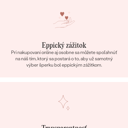
Eppický zážitok
Pri nakupovaní online aj osobne sa môžete spoľahnúť
na náš tím, ktorý sa postará o to, aby už samotný
výber šperku bol eppickým zážitkom.