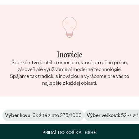
Inovácie
Šperkárstvo je stále remeslom, ktoré ctí ručnú prácu,
zároveň ale využívame aj moderné technológie.
Spájame tak tradíciu s inováciou a vyrábame pre vás to
najlepšie z každej oblasti.
Výber kovu:
9k žlté zlato 375/1000
Výber veľkosti:
52 -> ø 
PRIDAŤ DO KOŠÍKA -
689 €