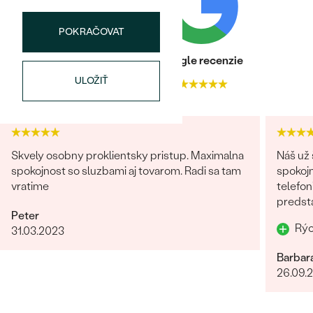
TVAR
:
Round
POKRAČOVAT
ČISTOTA
:
SI
FARBA
:
G-H
Heuréka recenzie
Google recenzie
PÔVOD:
Prírodný
ULOŽIŤ
4.9
4.9
Bestsellery
Skvely osobny proklientsky pristup. Maximalna
Náš už 
spokojnost so sluzbami aj tovarom. Radi sa tam
spokojn
OBJAVIŤ
vratime
telefon
predst
Peter
odosla
31.03.2023
Barbar
26.09.