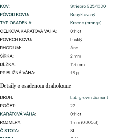
Najpredávanejšie
KOV
:
Striebro 925/1000
Najpredávanejšie
PODĽA TVARU DRAHOKAMU
náušnice
PÔVOD KOVU
:
Recyklovaný
TYP OSADENIA
:
Krapne (prongs)
NA MIERU
prstene
CELKOVÁ KARÁTOVÁ VÁHA:
0.11 ct
Personalizované
DIAMANTY
POVRCH KOVU:
Lesklý
PREZRIEŤ
RHODIUM:
Áno
prívesky
ŠÍRKA:
2 mm
PREZRIEŤ
DĹŽKA:
11.4 mm
PRIBLIŽNÁ VÁHA:
1.6 g
OBJAVIŤ
Wave kolekcia
Detaily o osadenom drahokame
DRUH:
Lab-grown diamant
POČET:
22
KARÁTOVÁ VÁHA
:
0.11 ct
OBJAVIŤ
ROZMERY:
1 mm (0.005ct)
ČISTOTA
:
SI