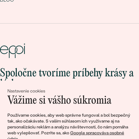
Spoločne tvoríme príbehy krásy a
lásky
Nastavenie cookies
Vážime si vášho súkromia
Pripojte sa k nám!
Používame cookies, aby web správne fungoval a bol bezpečný
tak, ako očakávate. S vaším súhlasom ich využívame aj na
personalizáciu reklám a analýzu návštevnosti, čo nám pomáha
web vylepšovať. Pozrite sa, ako
Google spracováva osobné
údaje
.