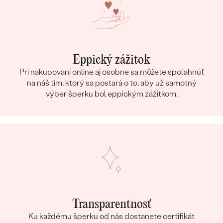
Eppický zážitok
Pri nakupovaní online aj osobne sa môžete spoľahnúť
na náš tím, ktorý sa postará o to, aby už samotný
výber šperku bol eppickým zážitkom.
Transparentnosť
Ku každému šperku od nás dostanete certifikát