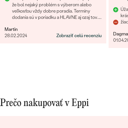
že bol nejaký problém s výberom alebo
Úža
veľkosťou vždy dobre poradia. Termíny
krá
dodania sú v poriadku a HLAVNE aj ozaj tovar
žia
príde ako povedia. Odporúčam
Martin
Dagma
28.02.2024
Zobraziť celú recenziu
01.04.
Prečo nakupovať v Eppi