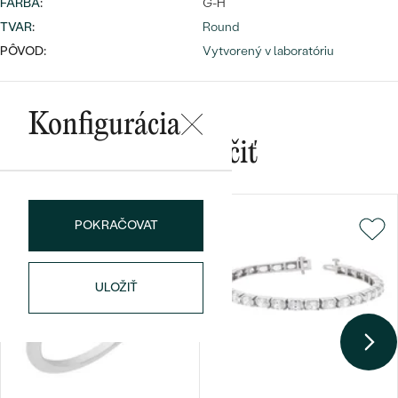
FARBA
:
G-H
TVAR
:
Round
PÔVOD:
Vytvorený v laboratóriu
Konfigurácia
Bestsellery
Mohlo by sa vám páčiť
POKRAČOVAT
OBJAVIŤ
ULOŽIŤ