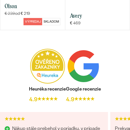
Olson
€ 239
od € 219
Avery
VÝPREDAJ
SKLADOM
€ 469
Heuréka recenzie
Google recenzie
4.9
4.9
Nákup stále prebehol v poriadku, v prípade
Prekvap