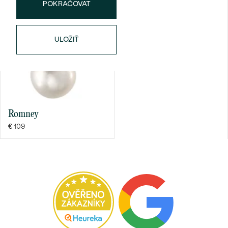
POKRAČOVAT
FARBA:
Červená
PÔVOD:
Vytvorený v laboratóriu
ULOŽIŤ
Bestsellery
Romney
€ 109
OBJAVIŤ