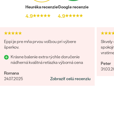
Heuréka recenzie
Google recenzie
4.9
4.9
Eppi je pre mňa prvou voľbou pri výbere
Skvely 
šperkov.
spokojn
vratim
Krásne balenie extra rýchle doručenie
nádherná kvalitná retiazka výborná cena
Peter
31.03.
Romana
24.07.2025
Zobraziť celú recenziu