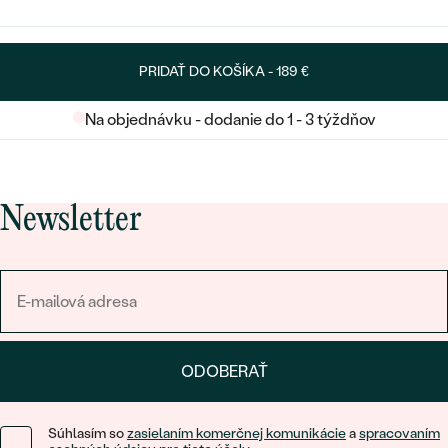
PRIDAŤ DO KOŠÍKA -
189 €
Na objednávku - dodanie do 1 - 3 týždňov
Newsletter
ODOBERAŤ
Súhlasím so
zasielaním komerčnej komunikácie
a
spracovaním