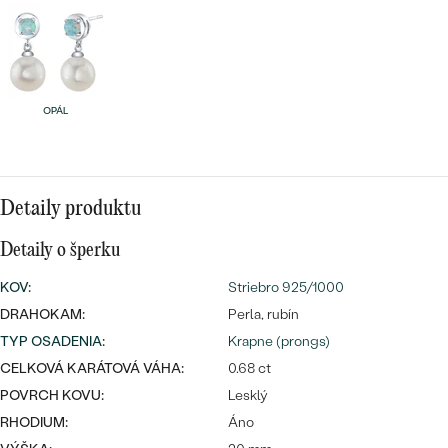
SALT AND PEPPER DIAMANT
LUXUSNÉ
CENOVO DOSTUPNÉ
S DRAHOKAMAMI
DRAHOKAM
LUXUSNÉ
S LAB GROWN DIAMANTMI
Najpredávanejšie
PODĽA MATERIÁLU
OPÁL
S PERLAMI
svadobné
ZLATO
obrúčky
PODĽA ŠTÝLU
PLATINA
Detaily produktu
PERSONALIZOVANÉ
STRIEBRO
Detaily o šperku
SYMBOLICKÉ
KOV
:
Striebro 925/1000
PREZRIEŤ
DRAHOKAM:
Perla, rubín
MINIMALISTICKÉ
TYP OSADENIA
:
Krapne (prongs)
CELKOVÁ KARÁTOVÁ VÁHA:
0.68 ct
PODĽA PRÍLEŽITOSTI
POVRCH KOVU:
Lesklý
RHODIUM:
Áno
PODĽA FARBY