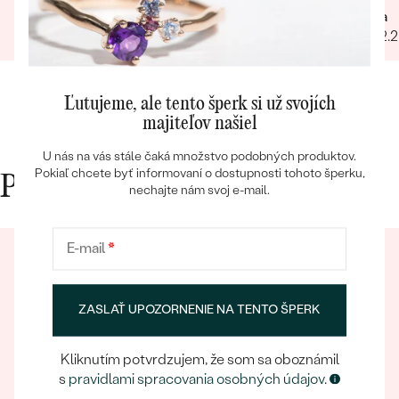
Jana
Mária
07.04.2025
23.02.
Ľutujeme, ale tento šperk si už svojích
majiteľov našiel
Bestsellery
U nás na vás stále čaká množstvo podobných produktov.
Pokiaľ chcete byť informovaní o dostupnosti tohoto šperku,
Prečo nakupovať v Eppi
nechajte nám svoj e-mail.
OBJAVIŤ
E-mail
*
ZASLAŤ UPOZORNENIE NA TENTO ŠPERK
Kliknutím potvrdzujem, že som sa oboznámil
Eppický zážitok
s
pravidlami spracovania osobných údajov
.
Pri nakupovaní online aj osobne sa môžete spoľahnúť