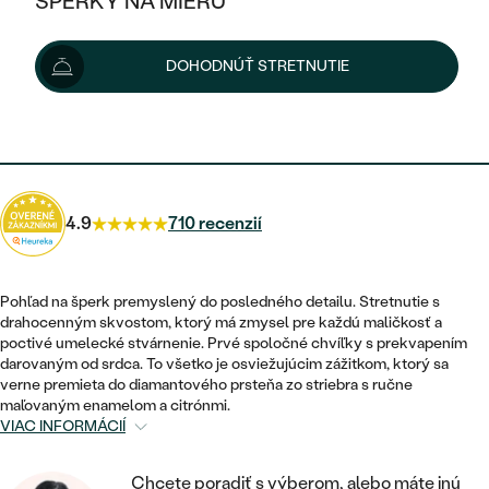
ŠPERKY NA MIERU
206 €
KOMBINOVANÉ ZLATO
STRIEBORNÉ
POSTRANNÉ DRAHOKAMY
ZLATÉ
VÝPREDAJ
VÝPREDAJ
Možnosti doručenia
DOHODNÚŤ STRETNUTIE
PLATINOVÉ
HALO
PODĽA ŠTÝLU
STRIEBORNÉ
ŠPERKY ČO POMÁHAJÚ
PODĽA MATERIÁLU
JEDNODUCHÉ
185 €
s kódom
SUN10
.
TRI DRAHOKAMY
PLATINOVÉ
PODĽA ŠTÝLU
ZLATÉ
PODĽA TYPU
BEZ KAMEŇA
NAPICHOVACIE
VINTAGE
NÁUŠNICE
STRIEBORNÉ
PODĽA ŠTÝLU
4.9
710 recenzií
ETERNITY
KRUHOVÉ
SET ZÁSNUBNÉHO PRSTEŇA A
SOLITÉR
PRSTENE
PLATINOVÉ
OBRÚČOK
VYKROJENÉ
MINIMALISTICKÉ
Pohľad na šperk premyslený do posledného detailu. Stretnutie s
NARODENIE DIEŤAŤA
PRÍVESKY
drahocenným skvostom, ktorý má zmysel pre každú maličkosť a
NETRADIČNÉ
VINTAGE
PODĽA ŠTÝLU
poctivé umelecké stvárnenie. Prvé spoločné chvíľky s prekvapením
VISIACE
PERSONALIZOVANÉ
darovaným od srdca. To všetko je osviežujúcim zážitkom, ktorý sa
NÁRAMKY
ETERNITY
verne premieta do diamantového prsteňa zo striebra s ručne
NETRADIČNÉ
ZOSTAVTE SI PRSTEŇ
SOLITÉR
maľovaným enamelom a citrónmi.
SO ZNAMENÍM ZVEROKRUHU
SETY
VIAC INFORMÁCIÍ
MINIMALISTICKÉ
ZAČAŤ S PRSTEŇOM
TEPANÉ
V TVARE SRDCA
MINIMALISTICKÉ
PÁNSKE ŠPERKY
Chcete poradiť s výberom, alebo máte inú