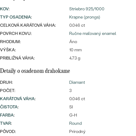
SALT AND PEPPER DIAMANT
LUXUSNÉ
KOV
:
Striebro 925/1000
CENOVO DOSTUPNÉ
S DRAHOKAMAMI
DRAHOKAM
TYP OSADENIA
:
Krapne (prongs)
LUXUSNÉ
CELKOVÁ KARÁTOVÁ VÁHA:
S LAB GROWN DIAMANTMI
0.046 ct
Najpredávanejšie
POVRCH KOVU:
Ručne maľovaný enamel
PODĽA MATERIÁLU
S PERLAMI
RHODIUM:
Áno
svadobné
ZLATO
VÝŠKA:
10 mm
PRIBLIŽNÁ VÁHA:
4.73 g
obrúčky
PODĽA ŠTÝLU
PLATINA
Detaily o osadenom drahokame
PERSONALIZOVANÉ
STRIEBRO
DRUH:
Diamant
SYMBOLICKÉ
PREZRIEŤ
POČET:
3
KARÁTOVÁ VÁHA
:
0.046 ct
MINIMALISTICKÉ
ČISTOTA
:
SI
FARBA
:
G-H
PODĽA PRÍLEŽITOSTI
TVAR
:
Round
PODĽA FARBY
PÔVOD:
Prírodný