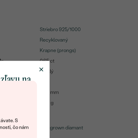
Striebro 925/1000
Recyklovaný
Krapne (prongs)
A:
0.65 ct
Lesklý
 zľavu na
Áno
klenot
5.95 mm
13.16 g
objavte svet
me
šperkov Eppi.
ávate. S
ítanie vám
nosti, čo nám
Lab-grown diamant
avový kód na