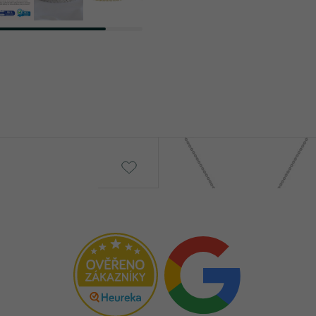
Vieny
€ 259