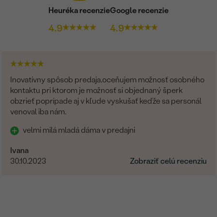
Heuréka recenzie
Google recenzie
4.9
4.9
Inovatívny spôsob predaja,oceňujem možnosť osobného
kontaktu pri ktorom je možnosť si objednaný šperk
obzrieť poprípade aj v kľude vyskušať keďže sa personál
venoval iba nám.
velmi milá mladá dáma v predajni
Ivana
30.10.2023
Zobraziť celú recenziu