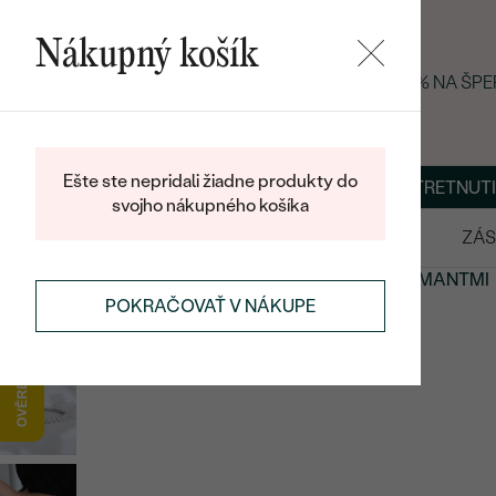
Nákupný košík
LETNÝ BLACK FRIDAY: −25 % NA ŠP
Ešte ste nepridali žiadne produkty do
O NÁS
BLOG
ŠPERKY NA MIERU
DOHODNÚŤ STRETNUTI
svojho nákupného košíka
VÝPREDAJ
SVADOBNÉ OBRÚČKY
ZÁS
DIAMANTOVÉ ŠPERKY
ŠPERKY S LAB-GROWN DIAMANTMI
POKRAČOVAŤ V NÁKUPE