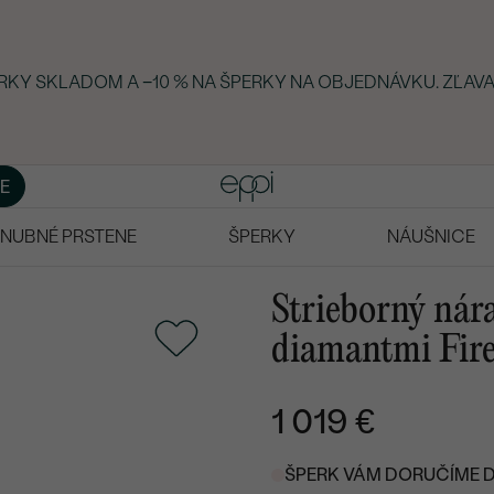
ERKY SKLADOM A −10 % NA ŠPERKY NA OBJEDNÁVKU. ZĽAVA
E
NUBNÉ PRSTENE
ŠPERKY
NÁUŠNICE
Strieborný nár
diamantmi Fir
1 019 €
ŠPERK VÁM DORUČÍME DO