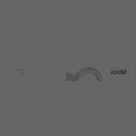
Caris
SKLADOM
€ 209