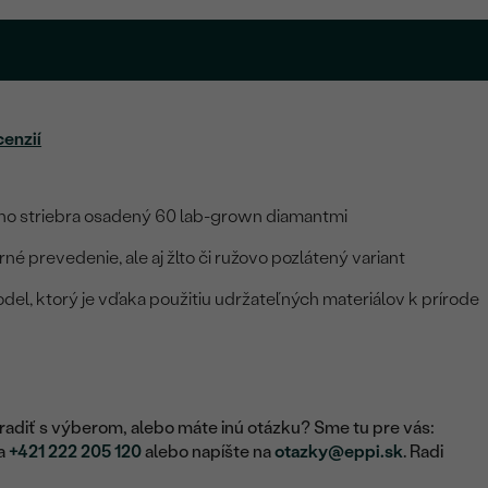
cenzií
ho striebra osadený 60 lab-grown diamantmi
é prevedenie, ale aj žlto či ružovo pozlátený variant
del, ktorý je vďaka použitiu udržateľných materiálov k prírode
adiť s výberom, alebo máte inú otázku? Sme tu pre vás:
na
+421 222 205 120
alebo napíšte na
otazky@eppi.sk
. Radi