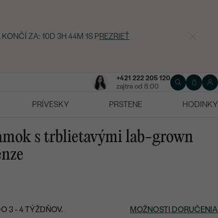
 KONČÍ ZA:
10D 3H 44M 0S
P
REZRIEŤ
+421 222 205 120
zajtra od 8:00
PRÍVESKY
PRSTENE
HODINKY
amok s trblietavými lab-grown
enze
 3 - 4 TÝŽDŇOV.
MOŽNOSTI DORUČENIA