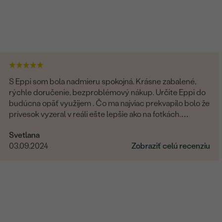
S Eppi som bola nadmieru spokojná. Krásne zabalené,
rýchle doručenie, bezproblémový nákup. Určite Eppi do
budúcna opäť využijem . Čo ma najviac prekvapilo bolo že
prívesok vyzeral v reáli ešte lepšie ako na fotkách.
Ďakujem Eppi. PS: Určite by som aktualizovala fotky pri
Svetlana
týchto príveskom. V realite je to prepracovanie oveľa
03.09.2024
Zobraziť celú recenziu
viditelnejšie a krajšie ako na fotkách.