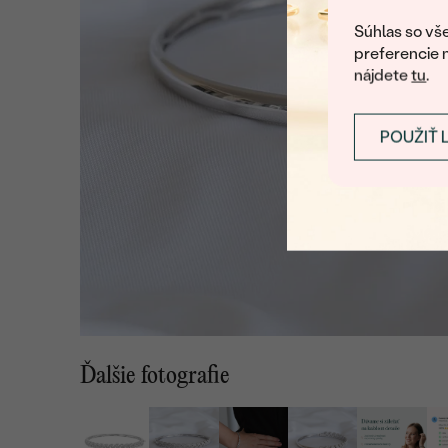
Súhlas so vše
preferencie 
nájdete
tu
.
POUŽIŤ 
Ďalšie fotografie