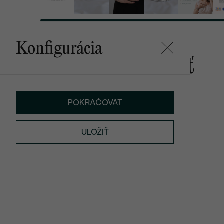
Konfigurácia
Mohlo by sa vám páčiť
POKRAČOVAT
Restia
Viosa
€ 419
€ 359
ULOŽIŤ