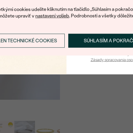
POČET:
váš prvý ná
tkými cookies udelíte kliknutím na tlačidlo „Súhlasím a pokračo
KARÁTOVÁ VÁHA
:
môžete upraviť v
nastavení volieb
. Podrobnosti a všetky dôležit
ROZMERY:
ČISTOTA
:
FARBA
:
LEN TECHNICKÉ COOKIES
SÚHLASÍM A POKRA
Prihlásiť sa a zís
TVAR
:
Vaša e-mailová adresa je 
Zásady spracovania os
PÔVOD: