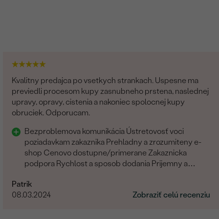
Kvalitny predajca po vsetkych strankach. Uspesne ma
previedli procesom kupy zasnubneho prstena, naslednej
upravy, opravy, cistenia a nakoniec spolocnej kupy
obruciek. Odporucam.
Bezproblemova komunikácia Ústretovosť voci
poziadavkam zakaznika Prehladny a zrozumiteny e-
shop Cenovo dostupne/primerane Zakaznicka
podpora Rychlost a sposob dodania Prijemny a
ludsky pristup zamestnancov
Patrik
08.03.2024
Zobraziť celú recenziu