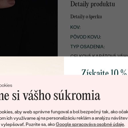
Detaily produktu
Detaily o šperku
KOV
:
PÔVOD KOVU
:
TYP OSADENIA
:
CELKOVÁ KARÁTOVÁ VÁH
POVRCH KOVU:
Získajte 10 %
RHODIUM:
svoj prvý 
ookies
ŠÍRKA:
e si vášho súkromia
PRIBLIŽNÁ VÁHA:
Pridajte sa k nám a 
Detaily o osadenom drahoka
poctivo vyrábaných 
okies, aby web správne fungoval a bol bezpečný tak, ako očak
Ako darček na priv
om ich využívame aj na personalizáciu reklám a analýzu návštev
DRUH:
obratom pošleme zľ
ylepšovať. Pozrite sa, ako
Google spracováva osobné údaje
.