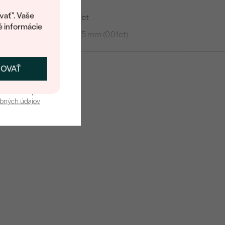
60
kup.
vať". Vaše
0.65 ct
é informácie
3 - 3.5 mm (0.01ct)
SI3
G-H
ČOVAŤ
kať zľavu
Round
u nás v bezpečí.
obných údajov
Vytvorený v laboratóriu