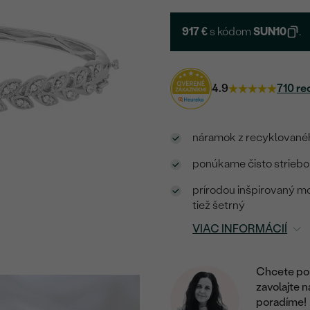
917 €
s kódom
SUN10
.
4.9
710 re
náramok z recyklované
ponúkame čisto strieborn
prírodou inšpirovaný mo
tiež šetrný
VIAC INFORMÁCIÍ
Chcete por
zavolajte 
poradíme!