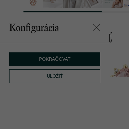
Konfigurácia
Mohlo by sa vám páčiť
POKRAČOVAT
Rollie
Badri
od € 889
od € 1 399
ULOŽIŤ