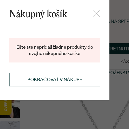
Nákupný košík
LETNÝ BLACK FRIDAY: −25 % NA ŠP
Ešte ste nepridali žiadne produkty do
O NÁS
BLOG
ŠPERKY NA MIERU
DOHODNÚŤ STRETNUTI
svojho nákupného košíka
VÝPREDAJ
SVADOBNÉ OBRÚČKY
ZÁS
ŠPERKY
SYMBOLICKÉ ŠPERKY
SPIRITUALITA A NÁBOŽENS
POKRAČOVAŤ V NÁKUPE