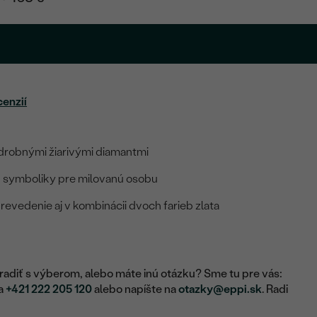
cenzií
drobnými žiarivými diamantmi
 symboliky pre milovanú osobu
evedenie aj v kombinácii dvoch farieb zlata
adiť s výberom, alebo máte inú otázku? Sme tu pre vás:
na
+421 222 205 120
alebo napíšte na
otazky@eppi.sk
. Radi