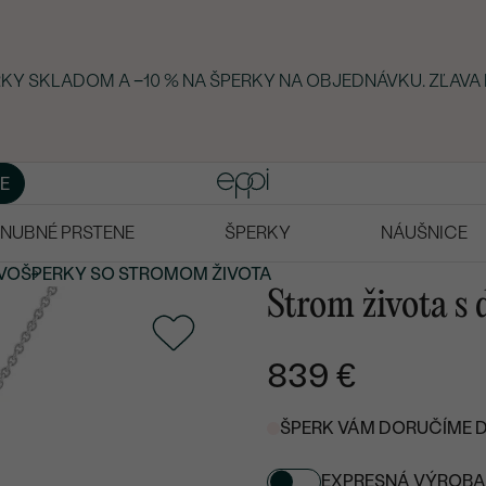
ERKY SKLADOM A −10 % NA ŠPERKY NA OBJEDNÁVKU. ZĽAVA
E
NUBNÉ PRSTENE
ŠPERKY
NÁUŠNICE
TVO
ŠPERKY
SO STROMOM ŽIVOTA
Strom života s
839 €
ŠPERK VÁM DORUČÍME DO
EXPRESNÁ VÝROBA