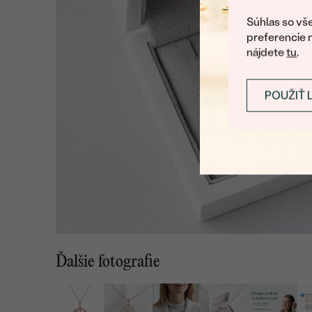
Súhlas so vše
preferencie 
nájdete
tu
.
POUŽIŤ 
Ďalšie fotografie