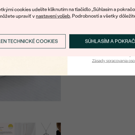
váš prvý ná
TVAR
:
tkými cookies udelíte kliknutím na tlačidlo „Súhlasím a pokračo
môžete upraviť v
nastavení volieb
. Podrobnosti a všetky dôležit
PÔVOD:
LEN TECHNICKÉ COOKIES
SÚHLASÍM A POKRA
Prihlásiť sa a zís
Vaša e-mailová adresa je 
Zásady spracovania os