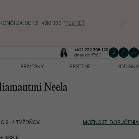
 KONČÍ ZA:
9D 12H 43M 38S
P
REZRIEŤ
+421 222 205 120
dnes do 17:00
PRÍVESKY
PRSTENE
HODINKY
 diamantmi Neela
 3 - 4 TÝŽDŇOV.
MOŽNOSTI DORUČENIA
+ 168 €