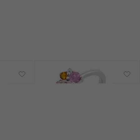
Merche
od € 889