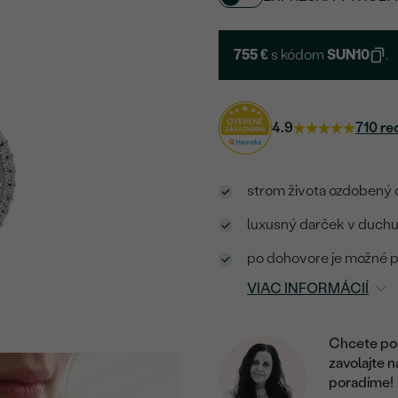
755 €
s kódom
SUN10
.
4.9
710 re
strom života ozdobený 
luxusný darček v duchu
po dohovore je možné pr
VIAC INFORMÁCIÍ
Chcete por
zavolajte 
poradíme!