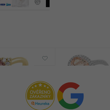
Danae
od € 2 229