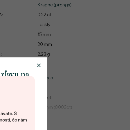
Krapne (prongs)
A:
0.22 ct
Lesklý
15 mm
20 mm
:
2.23 g
me
 zľavu na
Diamant
klenot
56
0,22 ct
objavte svet
0,8 mm (0,003ct)
šperkov Eppi.
ávate. S
SI3
ítanie vám
nosti, čo nám
avový kód na
G-H