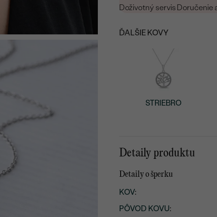
Doživotný servis
Doručenie 
ĎALŠIE KOVY
STRIEBRO
Detaily produktu
Detaily o šperku
KOV
:
PÔVOD KOVU
: