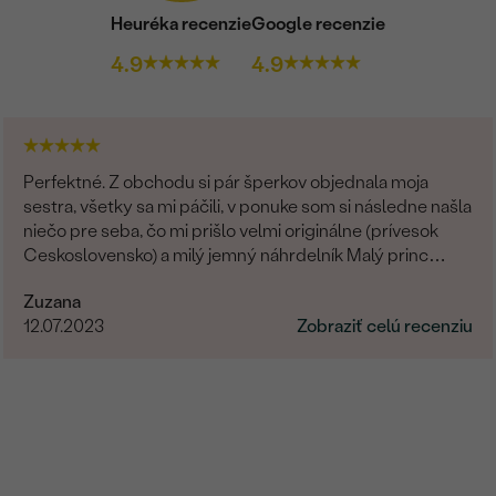
Heuréka recenzie
Google recenzie
4.9
4.9
Perfektné. Z obchodu si pár šperkov objednala moja
sestra, všetky sa mi páčili, v ponuke som si následne našla
niečo pre seba, čo mi prišlo velmi originálne (prívesok
Ceskoslovensko) a milý jemný náhrdelník Malý princ
(hviezdičky), komunikácia a doručenie tovaru na 1 s ⭐️.
Zuzana
Obchod a tovar odporúčam, kto hladá šperk, urcite si
12.07.2023
Zobraziť celú recenziu
nájde to svoje.