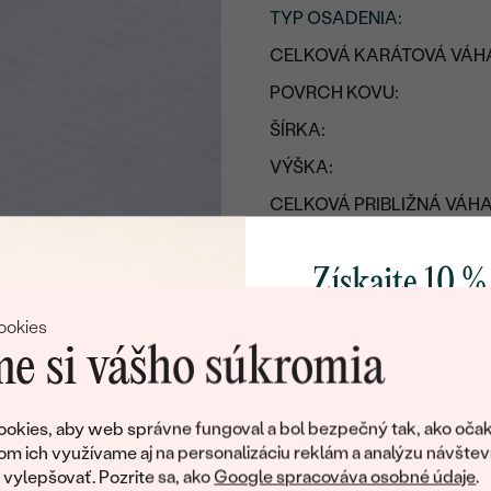
TYP OSADENIA
:
CELKOVÁ KARÁTOVÁ VÁH
POVRCH KOVU:
ŠÍRKA:
VÝŠKA:
CELKOVÁ PRIBLIŽNÁ VÁHA
Detaily o osadenom drahoka
Získajte 10 %
DRUH:
svoj prvý 
ookies
POČET:
e si vášho súkromia
KARÁTOVÁ VÁHA
:
Pridajte sa k nám a 
ROZMERY:
poctivo vyrábaných 
okies, aby web správne fungoval a bol bezpečný tak, ako očak
ČISTOTA
:
Ako darček na priv
om ich využívame aj na personalizáciu reklám a analýzu návštev
obratom pošleme zľ
ylepšovať. Pozrite sa, ako
Google spracováva osobné údaje
.
FARBA
: