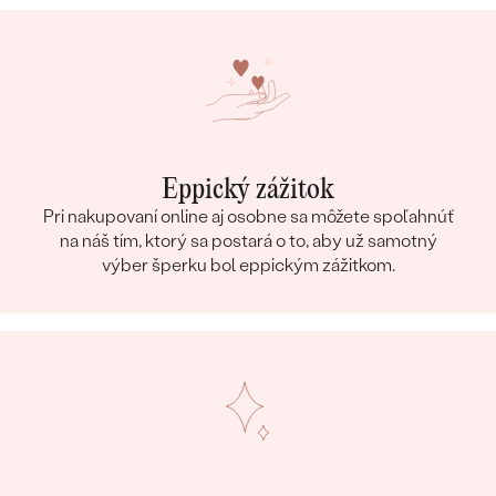
Eppický zážitok
Pri nakupovaní online aj osobne sa môžete spoľahnúť
na náš tím, ktorý sa postará o to, aby už samotný
výber šperku bol eppickým zážitkom.