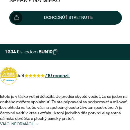
ŠPERKY NA MIERU
1 815 €
KOMBINOVANÉ ZLATO
STRIEBORNÉ
cena za pár
POSTRANNÉ DRAHOKAMY
ZLATÉ
VÝPREDAJ
VÝPREDAJ
Možnosti doručenia
DOHODNÚŤ STRETNUTIE
PLATINOVÉ
HALO
PODĽA ŠTÝLU
STRIEBORNÉ
ŠPERKY ČO POMÁHAJÚ
PODĽA MATERIÁLU
+ 272 €
EXPRESNÁ VÝROBA
JEDNODUCHÉ
TRI DRAHOKAMY
PLATINOVÉ
PODĽA ŠTÝLU
ZLATÉ
PODĽA TYPU
BEZ KAMEŇA
NAPICHOVACIE
VINTAGE
1 634 €
s kódom
SUN10
.
NÁUŠNICE
STRIEBORNÉ
PODĽA ŠTÝLU
ETERNITY
KRUHOVÉ
SET ZÁSNUBNÉHO PRSTEŇA A
SOLITÉR
PRSTENE
PLATINOVÉ
OBRÚČOK
4.9
710 recenzií
VYKROJENÉ
MINIMALISTICKÉ
NARODENIE DIEŤAŤA
PRÍVESKY
NETRADIČNÉ
VINTAGE
PODĽA ŠTÝLU
VISIACE
Istota je v láske veľmi dôležitá. Je predsa skvelé vedieť, že sa jeden na
PERSONALIZOVANÉ
NÁRAMKY
ETERNITY
druhého môžete spoľahnúť. Že ste pripravení sa podporovať a milovať
NETRADIČNÉ
ZOSTAVTE SI PRSTEŇ
SOLITÉR
bez ohľadu na to, čo vás na spoločnej ceste životom postretne. A je
SO ZNAMENÍM ZVEROKRUHU
SETY
čarovné veriť v krásu vzťahu, ktorý jedného dňa potvrdí elegantná
MINIMALISTICKÉ
ZAČAŤ S PRSTEŇOM
TEPANÉ
dámska obrúčka a plochý pánsky prsteň.
V TVARE SRDCA
VIAC INFORMÁCIÍ
MINIMALISTICKÉ
PÁNSKE ŠPERKY