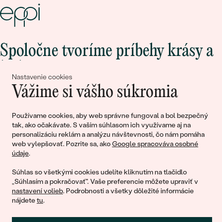
Spoločne tvoríme príbehy krásy a
lásky
Nastavenie cookies
Vážime si vášho súkromia
Pripojte sa k nám!
Používame cookies, aby web správne fungoval a bol bezpečný
tak, ako očakávate. S vaším súhlasom ich využívame aj na
personalizáciu reklám a analýzu návštevnosti, čo nám pomáha
web vylepšovať. Pozrite sa, ako
Google spracováva osobné
údaje
.
Súhlas so všetkými cookies udelíte kliknutím na tlačidlo
„Súhlasím a pokračovať". Vaše preferencie môžete upraviť v
nastavení volieb
. Podrobnosti a všetky dôležité informácie
© 2011 - 2026, Eppi.sk
nájdete
tu
.