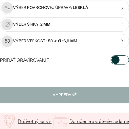
Najpredávanejšie
VÝBER POVRCHOVEJ ÚPRAVY:
LESKLÁ
Najpredávanejšie
PODĽA TVARU DRAHOKAMU
náušnice
NA MIERU
prstene
VÝBER ŠÍRKY:
2 MM
Personalizované
DIAMANTY
53
VÝBER VEĽKOSTI:
53 -> Ø 16,9 MM
PREZRIEŤ
prívesky
PREZRIEŤ
PRIDAŤ GRAVÍROVANIE
VYBERTE FONT
OBJAVIŤ
Wave kolekcia
Napíšte iniciály/text
VYPREDANÉ
15
/ 15 ZNAKOV
OBJAVIŤ
Doživotný servis
Doručenie a vrátenie zadarm