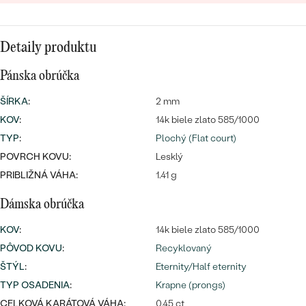
Detaily produktu
Pánska obrúčka
ŠÍRKA
:
2 mm
Bestsellery
KOV
:
14k biele zlato 585/1000
TYP
:
Plochý (Flat court)
POVRCH KOVU:
Lesklý
OBJAVIŤ
PRIBLIŽNÁ VÁHA:
1.41 g
Dámska obrúčka
KOV
:
14k biele zlato 585/1000
PÔVOD KOVU
:
Recyklovaný
ŠTÝL
:
Eternity/Half eternity
TYP OSADENIA
:
Krapne (prongs)
CELKOVÁ KARÁTOVÁ VÁHA:
0.45 ct