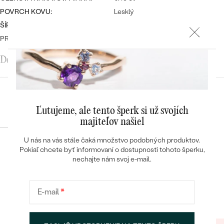
POVRCH KOVU:
Lesklý
ŠÍRKA:
2.8 mm
PRIBLIŽNÁ VÁHA:
3.64 g
Detaily o osadenom drahokame
DRUH:
Diamant
POČET:
15
Konfigurácia
KARÁTOVÁ VÁHA
:
0.45 ct
Ľutujeme, ale tento šperk si už svojích
ROZMERY:
2.00 mm (0.03ct)
majiteľov našiel
ČISTOTA
:
SI1
U nás na vás stále čaká množstvo podobných produktov.
FARBA
:
G-H
Pokiaľ chcete byť informovaní o dostupnosti tohoto šperku,
POKRAČOVAT
nechajte nám svoj e-mail.
TVAR
:
Round
BRUS
:
Veľmi dobrý
Heuréka recenzie
Google recenzie
PÔVOD:
Prírodný
E-mail
*
ULOŽIŤ
4.9
4.9