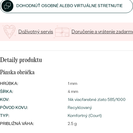
DOHODNÚŤ OSOBNÉ ALEBO VIRTUÁLNE STRETNUTIE
Doživotný servis
Doručenie a vrátenie zadarm
Bestsellery
Detaily produktu
Pánska obrúčka
OBJAVIŤ
HRÚBKA:
1 mm
ŠÍRKA
:
4 mm
KOV
:
14k viacfarebné zlato 585/1000
PÔVOD KOVU
:
Recyklovaný
TYP
:
Komfortný (Court)
PRIBLIŽNÁ VÁHA:
2.5 g