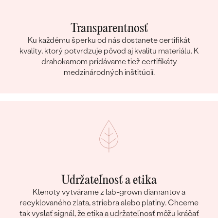
Transparentnosť
Ku každému šperku od nás dostanete certifikát
kvality, ktorý potvrdzuje pôvod aj kvalitu materiálu. K
drahokamom pridávame tiež certifikáty
medzinárodných inštitúcií.
Udržateľnosť a etika
Klenoty vytvárame z lab-grown diamantov a
recyklovaného zlata, striebra alebo platiny. Chceme
tak vyslať signál, že etika a udržateľnosť môžu kráčať