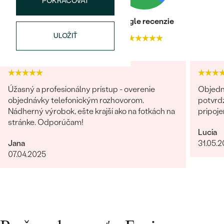
POKRAČOVAT
TVAR
:
Round
Heuréka recenzie
Google recenzie
PÔVOD:
Prírodný
ULOŽIŤ
4.9
4.9
Úžasný a profesionálny prístup - overenie
Objedn
objednávky telefonickým rozhovorom.
potvrdz
Nádherný výrobok, ešte krajší ako na fotkách na
pripoje
stránke. Odporúčam!
Lucia
Jana
31.05.
07.04.2025