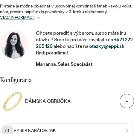
STATEMENT
ZAČAŤ S DIAMANTOM
RUČNE RYTÉ
DETSKÉ
Prstene je možné objednať v ľubovoľnej kombinácii farieb - svoju voľbu
MEDAILÓNY
DETSKÉ ŠPERKY
nám, prosím, napíšte do poznámky v 3. kroku objednávky.
PEČATNÉ
ZAČAŤ S LABGROWN DIAMANTOM
S VÝPLŇOU
VIAC INFORMÁCIÍ
PIERCING
RETIAZKY
BROŠNE
PERSONALIZOVANÉ
ZAČAŤ S FAREBNÝM DIAMANTOM
SVADOBNÉ SETY
Chcete poradiť s výberom, alebo máte inú
V TVARE SRDCA
DOPLNKY
PODĽA DRAHOKAMU
otázku? Sme tu pre vás: zavolajte na
+421 222
205 120
alebo napíšte na
otazky@eppi.sk
.
PODĽA DRAHOKAMU
PODĽA DRAHOKAMU
S DIAMANTMI
PODĽA CENY
SO ZVIERATAMI
Radi poradíme!
PODĽA MATERIÁLU
S DIAMANTMI
DIAMANT
CENOVO DOSTUPNÉ
S DRAHOKAMAMI
Marianna, Sales Specialist
ZLATÉ
PODĽA DRAHOKAMU
S DRAHOKAMAMI
LAB GROWN DIAMANT
LUXUSNÉ
S PERLAMI
Konfigurácia
S DIAMANTMI
STRIEBORNÉ
S PERLAMI
MOISSANIT
S DRAHOKAMAMI
PLATINOVÉ
PODĽA CENY
-
DÁMSKA OBRÚČKA
FAREBNÝ DIAMANT
PODĽA CENY
CENOVO DOSTUPNÉ
S PERLAMI
PODĽA DRAHOKAMU
ČIERNY DIAMANT
CENOVO DOSTUPNÉ
LUXUSNÉ
S DIAMANTMI
VÝBER KARÁTOV:
14K
PODĽA CENY