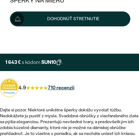
ŠPERKY NA MIERU
1 825 €
KOMBINOVANÉ ZLATO
STRIEBORNÉ
cena za pár
POSTRANNÉ DRAHOKAMY
ZLATÉ
VÝPREDAJ
VÝPREDAJ
Šperk vám vyrobíme a doručíme do 3 - 4 týždňov.
DOHODNÚŤ STRETNUTIE
PLATINOVÉ
HALO
PODĽA ŠTÝLU
Možnosti doručenia
STRIEBORNÉ
ŠPERKY ČO POMÁHAJÚ
PODĽA MATERIÁLU
JEDNODUCHÉ
TRI DRAHOKAMY
PLATINOVÉ
+ 274 €
PODĽA ŠTÝLU
EXPRESNÁ VÝROBA
ZLATÉ
PODĽA TYPU
BEZ KAMEŇA
NAPICHOVACIE
VINTAGE
NÁUŠNICE
STRIEBORNÉ
PODĽA ŠTÝLU
1 643 €
s kódom
SUN10
.
ETERNITY
KRUHOVÉ
SET ZÁSNUBNÉHO PRSTEŇA A
SOLITÉR
PRSTENE
PLATINOVÉ
OBRÚČOK
VYKROJENÉ
MINIMALISTICKÉ
4.9
710 recenzií
NARODENIE DIEŤAŤA
PRÍVESKY
NETRADIČNÉ
VINTAGE
PODĽA ŠTÝLU
VISIACE
PERSONALIZOVANÉ
NÁRAMKY
ETERNITY
Dajte si pozor. Niektoré unikátne šperky dokážu vyvolať túžbu.
NETRADIČNÉ
ZOSTAVTE SI PRSTEŇ
SOLITÉR
Nedokážete ju pustiť z mysle. Svadobné obrúčky z viacfarebného zlata
SO ZNAMENÍM ZVEROKRUHU
SETY
sa pýšia eleganciou. Prezentujú nevšedné tvary, a predovšetkým ich
MINIMALISTICKÉ
ZAČAŤ S PRSTEŇOM
TEPANÉ
V TVARE SRDCA
zdobia kúzelné diamanty, ktoré nie je možné na dámskej obrúčke
MINIMALISTICKÉ
PÁNSKE ŠPERKY
prehliadnuť. Je to vlastne v poriadku, ak sa necháte uniesť ich krásou.