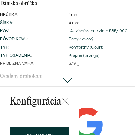
Dámska obrúčka
HRÚBKA:
1 mm
ŠÍRKA
:
4 mm
KOV
:
14k viacfarebné zlato 585/1000
PÔVOD KOVU
:
Recyklovaný
TYP
:
Komfortný (Court)
TYP OSADENIA
:
Krapne (prongs)
PRIBLIŽNÁ VÁHA:
2.19 g
Osadený drahokam
DRUH:
Diamant
POČET:
4
Konfigurácia
KARÁTOVÁ VÁHA
:
0.048 ct
ROZMERY:
2 x 1.5 mm (0.015 ct) a 2 x 1.25 mm
(0.009ct)
ČISTOTA
:
SI
FARBA
:
G-H