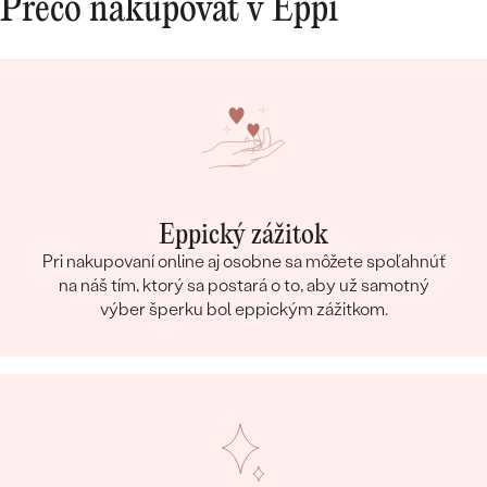
Prečo nakupovať v Eppi
Eppický zážitok
Pri nakupovaní online aj osobne sa môžete spoľahnúť
na náš tím, ktorý sa postará o to, aby už samotný
výber šperku bol eppickým zážitkom.