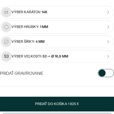
Najpredávanejšie
Najpredávanejšie
PODĽA TVARU DRAHOKAMU
náušnice
VÝBER KARÁTOV:
14K
NA MIERU
prstene
VÝBER HRÚBKY:
1 MM
Personalizované
DIAMANTY
PREZRIEŤ
prívesky
VÝBER ŠÍRKY:
4 MM
PREZRIEŤ
53
VÝBER VEĽKOSTI:
53 -> Ø 16,9 MM
OBJAVIŤ
Wave kolekcia
PRIDAŤ GRAVÍROVANIE
VYBERTE FONT
OBJAVIŤ
Napíšte iniciály/text
PRIDAŤ DO KOŠÍKA
1 825 €
15
/ 15 ZNAKOV