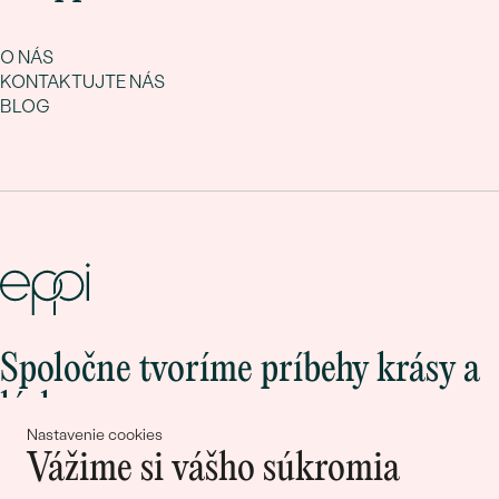
O NÁS
KONTAKTUJTE NÁS
BLOG
Spoločne tvoríme príbehy krásy a
lásky
Nastavenie cookies
Vážime si vášho súkromia
Pripojte sa k nám!