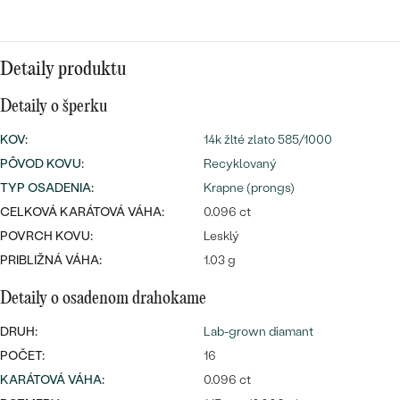
Najpredávanejšie
Najpredávanejšie
PODĽA TVARU DRAHOKAMU
náušnice
Detaily produktu
NA MIERU
prstene
Personalizované
Detaily o šperku
DIAMANTY
PREZRIEŤ
KOV
:
14k žlté zlato 585/1000
prívesky
PÔVOD KOVU
:
Recyklovaný
PREZRIEŤ
TYP OSADENIA
:
Krapne (prongs)
CELKOVÁ KARÁTOVÁ VÁHA:
0.096 ct
OBJAVIŤ
POVRCH KOVU:
Lesklý
Wave kolekcia
PRIBLIŽNÁ VÁHA:
1.03 g
Detaily o osadenom drahokame
DRUH:
Lab-grown diamant
OBJAVIŤ
POČET:
16
KARÁTOVÁ VÁHA
:
0.096 ct