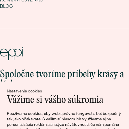
BLOG
Spoločne tvoríme príbehy krásy a
lásky
Nastavenie cookies
Vážime si vášho súkromia
Pripojte sa k nám!
Používame cookies, aby web správne fungoval a bol bezpečný
tak, ako očakávate. S vaším súhlasom ich využívame aj na
personalizáciu reklám a analýzu návštevnosti, čo nám pomáha