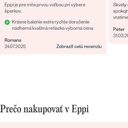
Eppi je pre mňa prvou voľbou pri výbere
Skvely 
šperkov.
spokojn
vratim
Krásne balenie extra rýchle doručenie
nádherná kvalitná retiazka výborná cena
Peter
31.03.
Romana
24.07.2025
Zobraziť celú recenziu
Prečo nakupovať v Eppi