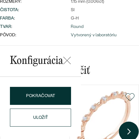
ROZMERY:
1.15 mm (0.006ct)
ČISTOTA
:
SI
FARBA
:
G-H
TVAR
:
Round
PÔVOD:
Vytvorený v laboratóriu
Bestsellery
Konfigurácia
Mohlo by sa vám páčiť
OBJAVIŤ
POKRAČOVAT
ULOŽIŤ