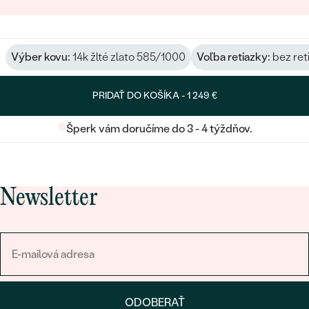
Výber kovu:
14k žlté zlato 585/1000
Voľba retiazky:
bez ret
PRIDAŤ DO KOŠÍKA -
1 249 €
Šperk vám doručíme do 3 - 4 týždňov.
Newsletter
ODOBERAŤ