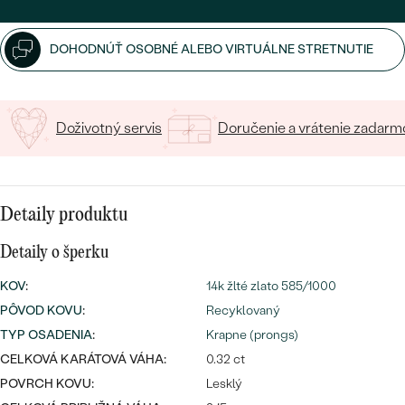
SALT AND PEPPER DIAMANT
LUXUSNÉ
CENOVO DOSTUPNÉ
S DRAHOKAMAMI
DRAHOKAM
DOHODNÚŤ OSOBNÉ ALEBO VIRTUÁLNE STRETNUTIE
LUXUSNÉ
S LAB GROWN DIAMANTMI
Najpredávanejšie
PODĽA MATERIÁLU
S PERLAMI
Doživotný servis
Doručenie a vrátenie zadarm
svadobné
ZLATO
obrúčky
PODĽA ŠTÝLU
PLATINA
Detaily produktu
PERSONALIZOVANÉ
STRIEBRO
Detaily o šperku
SYMBOLICKÉ
PREZRIEŤ
KOV
:
14k žlté zlato 585/1000
MINIMALISTICKÉ
PÔVOD KOVU
:
Recyklovaný
TYP OSADENIA
:
Krapne (prongs)
PODĽA PRÍLEŽITOSTI
CELKOVÁ KARÁTOVÁ VÁHA:
0.32 ct
POVRCH KOVU:
Lesklý
PODĽA FARBY