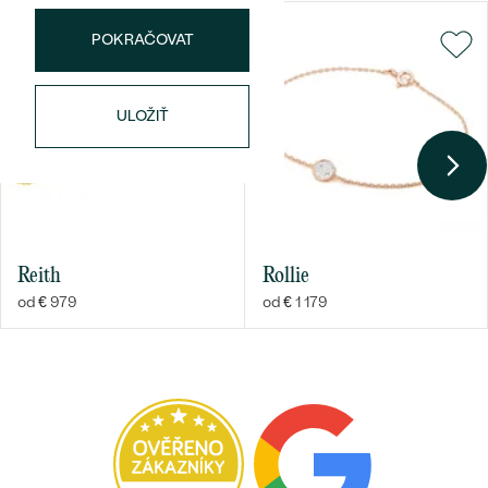
POKRAČOVAT
ULOŽIŤ
Bestsellery
Reith
Rollie
OBJAVIŤ
od € 979
od € 1 179