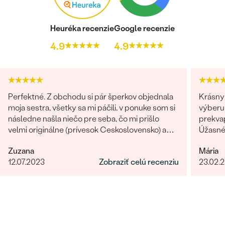
Heuréka recenzie
Google recenzie
4.9
4.9
Perfektné. Z obchodu si pár šperkov objednala
Krásny 
moja sestra, všetky sa mi páčili, v ponuke som si
výberu 
následne našla niečo pre seba, čo mi prišlo
prekvap
velmi originálne (prívesok Ceskoslovensko) a
Úžasné!
milý jemný náhrdelník Malý princ (hviezdičky),
určite
Zuzana
Mária
komunikácia a doručenie tovaru na 1 s ⭐️.
12.07.2023
Zobraziť celú recenziu
23.02.
Obchod a tovar odporúčam, kto hladá šperk,
urcite si nájde to svoje.