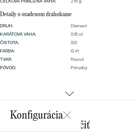
Najpredávanejšie
CELKOVÁ PRIBLIŽNÁ VÁHA:
2.15 g
Najpredávanejšie
PODĽA TVARU DRAHOKAMU
náušnice
Detaily o osadenom drahokame
NA MIERU
prstene
DRUH:
Diamant
Personalizované
KARÁTOVÁ VÁHA
:
0,15 ct
DIAMANTY
ČISTOTA
:
SI3
PREZRIEŤ
prívesky
FARBA
:
G-H
PREZRIEŤ
TVAR
:
Round
PÔVOD:
Prírodný
OBJAVIŤ
Wave kolekcia
Konfigurácia
OBJAVIŤ
Mohlo by sa vám páčiť