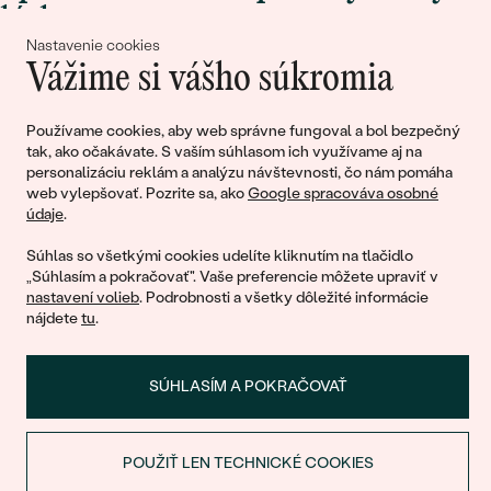
lásky
Nastavenie cookies
Vážime si vášho súkromia
Pripojte sa k nám!
Používame cookies, aby web správne fungoval a bol bezpečný
tak, ako očakávate. S vaším súhlasom ich využívame aj na
personalizáciu reklám a analýzu návštevnosti, čo nám pomáha
web vylepšovať. Pozrite sa, ako
Google spracováva osobné
údaje
.
Súhlas so všetkými cookies udelíte kliknutím na tlačidlo
„Súhlasím a pokračovať". Vaše preferencie môžete upraviť v
nastavení volieb
. Podrobnosti a všetky dôležité informácie
© 2011 - 2026, Eppi.sk
nájdete
tu
.
SÚHLASÍM A POKRAČOVAŤ
POUŽIŤ LEN TECHNICKÉ COOKIES