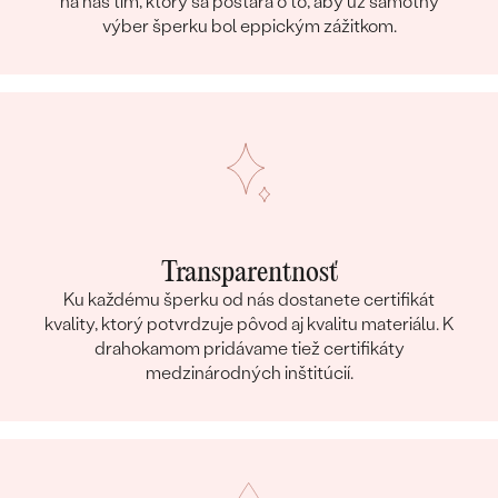
na náš tím, ktorý sa postará o to, aby už samotný
výber šperku bol eppickým zážitkom.
Transparentnosť
Ku každému šperku od nás dostanete certifikát
kvality, ktorý potvrdzuje pôvod aj kvalitu materiálu. K
drahokamom pridávame tiež certifikáty
medzinárodných inštitúcií.