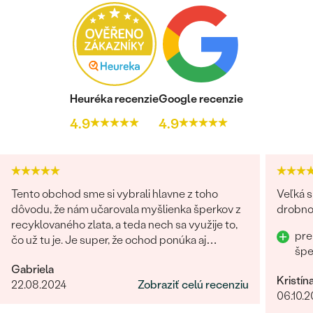
Heuréka recenzie
Google recenzie
4.9
4.9
Tento obchod sme si vybrali hlavne z toho
Veľká s
dôvodu, že nám učarovala myšlienka šperkov z
drobnos
recyklovaného zlata, a teda nech sa využije to,
pre
čo už tu je. Je super, že ochod ponúka aj
šp
možnosť vybrať si lab-grown diamanty
Gabriela
namiesto prírodných. Čo sa týka showroomu v
Kristín
22.08.2024
Zobraziť celú recenziu
Bratislave, môžem len odporúčať. Pani Marianna
06.10.
bola vždy veľmi milá, ochotná a trpezlivá pri