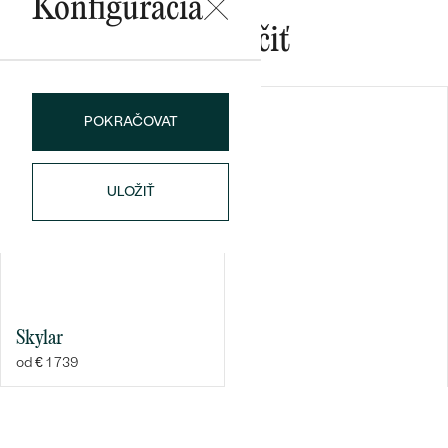
Konfigurácia
Mohlo by sa vám páčiť
POKRAČOVAT
ULOŽIŤ
Skylar
od € 1 739