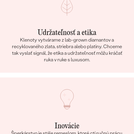
Udržateľnosť a etika
Klenoty vytvárame z lab-grown diamantov a
recyklovaného zlata, striebra alebo platiny. Chceme
tak vyslať signál, že etika a udržateľnosť môžu kráčať
ruka v ruke s luxusom.
Inovácie
Šperkárstvo je stále remeslom, ktoré ctí ručnú prácu,