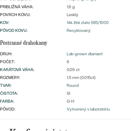
PRIBLIŽNÁ VÁHA:
1,6 g
POVRCH KOVU:
Lesklý
KOV
:
14k žlté zlato 585/1000
PÔVOD KOVU
:
Recyklovaný
Postranné drahokamy
DRUH:
Lab-grown diamant
POČET:
6
KARÁTOVÁ VÁHA
:
0.09 ct
ROZMERY:
1.5 mm (0.015ct)
TVAR
:
Round
ČISTOTA
:
SI
FARBA
:
G-H
PÔVOD:
Vytvorený v laboratóriu