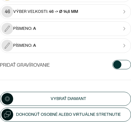
Najpredávanejšie
Najpredávanejšie
PODĽA TVARU DRAHOKAMU
46
VÝBER VEĽKOSTI:
46 -> Ø 14,6 MM
náušnice
NA MIERU
prstene
PÍSMENO:
A
Personalizované
DIAMANTY
PREZRIEŤ
PÍSMENO:
A
prívesky
PREZRIEŤ
PRIDAŤ GRAVÍROVANIE
OBJAVIŤ
VYBERTE FONT
Wave kolekcia
Napíšte iniciály/text
VYBRAŤ DIAMANT
15
/ 15 ZNAKOV
OBJAVIŤ
DOHODNÚŤ OSOBNÉ ALEBO VIRTUÁLNE STRETNUTIE