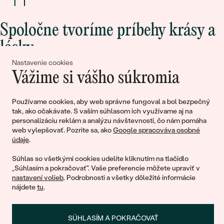
Spoločne tvoríme príbehy krásy a
lásky
Nastavenie cookies
Vážime si vášho súkromia
Pripojte sa k nám!
Používame cookies, aby web správne fungoval a bol bezpečný
tak, ako očakávate. S vaším súhlasom ich využívame aj na
personalizáciu reklám a analýzu návštevnosti, čo nám pomáha
web vylepšovať. Pozrite sa, ako
Google spracováva osobné
údaje
.
Súhlas so všetkými cookies udelíte kliknutím na tlačidlo
„Súhlasím a pokračovať". Vaše preferencie môžete upraviť v
© 2011 - 2026, Eppi.sk
nastavení volieb
. Podrobnosti a všetky dôležité informácie
nájdete
tu
.
SÚHLASÍM A POKRAČOVAŤ