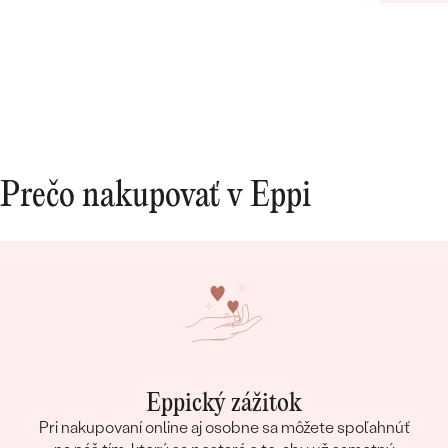
našej voľbe. Vo všetkom nám pomohla a hľadala
riešenia na naše požiadavky. Promtne reagovala
na všetky naše otázky. Aj keď bola moja obrúčka
zo zákazkovej výroby a videla som ju v
skutočnosti až doma po doručení, bola taká
dokonalá, ako som si predstavovala. Za nás
10/10.
Prečo nakupovať v Eppi
Eppický zážitok
Pri nakupovaní online aj osobne sa môžete spoľahnúť