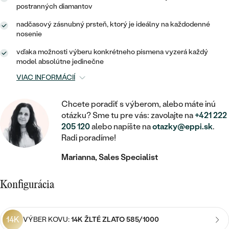
SALT AND PEPPER DIAMANT
LUXUSNÉ
postranných diamantov
CENOVO DOSTUPNÉ
S DRAHOKAMAMI
DRAHOKAM
nadčasový zásnubný prsteň, ktorý je ideálny na každodenné
nosenie
LUXUSNÉ
S LAB GROWN DIAMANTMI
Najpredávanejšie
vďaka možnosti výberu konkrétneho písmena vyzerá každý
PODĽA MATERIÁLU
model absolútne jedinečne
S PERLAMI
svadobné
VIAC INFORMÁCIÍ
ZLATO
obrúčky
PODĽA ŠTÝLU
PLATINA
Chcete poradiť s výberom, alebo máte inú
otázku? Sme tu pre vás: zavolajte na
+421 222
PERSONALIZOVANÉ
205 120
alebo napíšte na
otazky@eppi.sk
.
STRIEBRO
Radi poradíme!
SYMBOLICKÉ
PREZRIEŤ
Marianna, Sales Specialist
MINIMALISTICKÉ
Konfigurácia
PODĽA PRÍLEŽITOSTI
14K
VÝBER KOVU:
14K ŽLTÉ ZLATO 585/1000
PODĽA FARBY