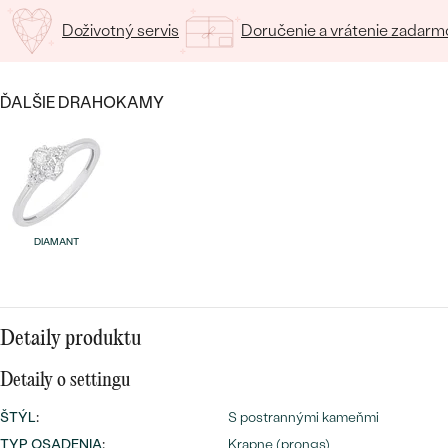
Doživotný servis
Doručenie a vrátenie zadarm
ĎALŠIE DRAHOKAMY
Bestsellery
DIAMANT
OBJAVIŤ
Detaily produktu
Detaily o settingu
ŠTÝL
:
S postrannými kameňmi
TYP OSADENIA
:
Krapne (prongs)