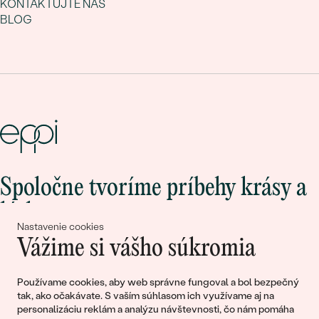
KONTAKTUJTE NÁS
BLOG
Spoločne tvoríme príbehy krásy a
lásky
Nastavenie cookies
Vážime si vášho súkromia
Pripojte sa k nám!
Používame cookies, aby web správne fungoval a bol bezpečný
tak, ako očakávate. S vaším súhlasom ich využívame aj na
personalizáciu reklám a analýzu návštevnosti, čo nám pomáha