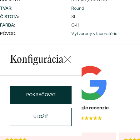
TVAR
:
Round
ČISTOTA
:
SI
FARBA
:
G-H
PÔVOD:
Vytvorený v laboratóriu
Bestsellery
Konfigurácia
OBJAVIŤ
POKRAČOVAT
Heuréka recenzie
Google recenzie
ULOŽIŤ
4.9
4.9