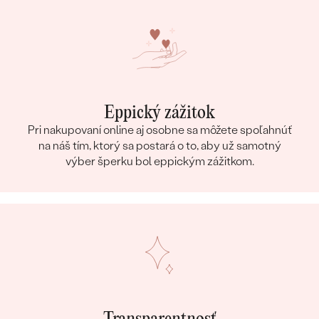
Eppický zážitok
Pri nakupovaní online aj osobne sa môžete spoľahnúť
na náš tím, ktorý sa postará o to, aby už samotný
výber šperku bol eppickým zážitkom.