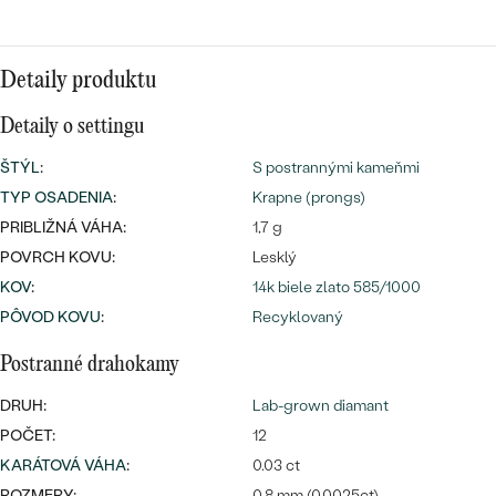
Najpredávanejšie
Najpredávanejšie
PODĽA TVARU DRAHOKAMU
náušnice
Detaily produktu
NA MIERU
prstene
Personalizované
Detaily o settingu
DIAMANTY
PREZRIEŤ
ŠTÝL
:
S postrannými kameňmi
prívesky
TYP OSADENIA
:
Krapne (prongs)
PREZRIEŤ
PRIBLIŽNÁ VÁHA:
1,7 g
POVRCH KOVU:
Lesklý
KOV
:
14k biele zlato 585/1000
OBJAVIŤ
Wave kolekcia
PÔVOD KOVU
:
Recyklovaný
Postranné drahokamy
DRUH:
Lab-grown diamant
OBJAVIŤ
POČET:
12
KARÁTOVÁ VÁHA
:
0.03 ct
ROZMERY:
0.8 mm (0.0025ct)