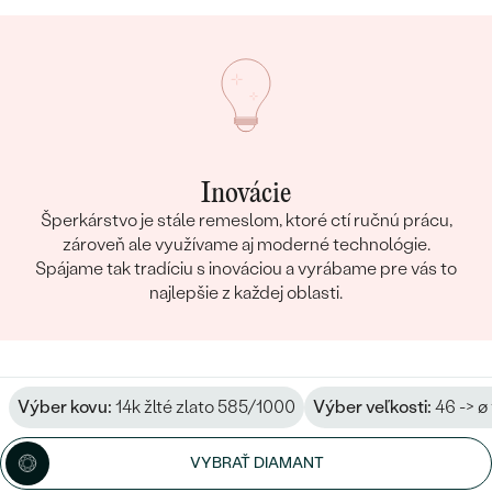
Inovácie
Šperkárstvo je stále remeslom, ktoré ctí ručnú prácu,
zároveň ale využívame aj moderné technológie.
Spájame tak tradíciu s inováciou a vyrábame pre vás to
najlepšie z každej oblasti.
Výber kovu:
14k žlté zlato 585/1000
Výber veľkosti:
46 -> ø
VYBRAŤ DIAMANT