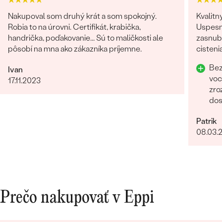
Nakupoval som druhý krát a som spokojný.
Kvalitn
Robia to na úrovni. Certifikát, krabička,
Uspesn
handrička, poďakovanie... Sú to maličkosti ale
zasnubn
pôsobí na mna ako zákazníka príjemne.
cisteni
Odpor
Bez
Ivan
voc
17.11.2023
zro
dos
Rych
Patrik
lud
08.03.
Prečo nakupovať v Eppi