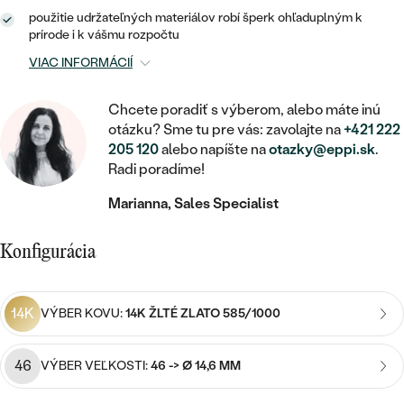
STATEMENT
ZAČAŤ S DIAMANTOM
RUČNE RYTÉ
DETSKÉ
použitie udržateľných materiálov robí šperk ohľaduplným k
MEDAILÓNY
DETSKÉ ŠPERKY
prírode i k vášmu rozpočtu
PEČATNÉ
ZAČAŤ S LABGROWN DIAMANTOM
S VÝPLŇOU
PIERCING
VIAC INFORMÁCIÍ
RETIAZKY
BROŠNE
PERSONALIZOVANÉ
ZAČAŤ S FAREBNÝM DIAMANTOM
SVADOBNÉ SETY
Chcete poradiť s výberom, alebo máte inú
V TVARE SRDCA
DOPLNKY
PODĽA DRAHOKAMU
otázku? Sme tu pre vás: zavolajte na
+421 222
PODĽA DRAHOKAMU
205 120
alebo napíšte na
otazky@eppi.sk
.
PODĽA DRAHOKAMU
S DIAMANTMI
PODĽA CENY
SO ZVIERATAMI
Radi poradíme!
PODĽA MATERIÁLU
S DIAMANTMI
DIAMANT
CENOVO DOSTUPNÉ
S DRAHOKAMAMI
Marianna, Sales Specialist
ZLATÉ
PODĽA DRAHOKAMU
S DRAHOKAMAMI
LAB GROWN DIAMANT
LUXUSNÉ
S PERLAMI
Konfigurácia
S DIAMANTMI
STRIEBORNÉ
S PERLAMI
MOISSANIT
S DRAHOKAMAMI
PLATINOVÉ
PODĽA CENY
14K
VÝBER KOVU:
14K ŽLTÉ ZLATO 585/1000
FAREBNÝ DIAMANT
PODĽA CENY
CENOVO DOSTUPNÉ
S PERLAMI
PODĽA DRAHOKAMU
ČIERNY DIAMANT
46
CENOVO DOSTUPNÉ
VÝBER VEĽKOSTI:
46 -> Ø 14,6 MM
LUXUSNÉ
S DIAMANTMI
PODĽA CENY