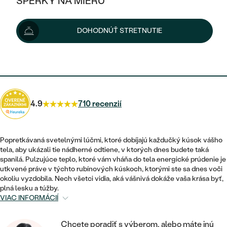
ŠPERKY NA MIERU
1 098 €
1 198 €
-9 %
KOMBINOVANÉ ZLATO
STRIEBORNÉ
POSTRANNÉ DRAHOKAMY
ZLATÉ
VÝPREDAJ
VÝPREDAJ
Možnosti doručenia
DOHODNÚŤ STRETNUTIE
PLATINOVÉ
HALO
PODĽA ŠTÝLU
STRIEBORNÉ
ŠPERKY ČO POMÁHAJÚ
PODĽA MATERIÁLU
JEDNODUCHÉ
824 €
s kódom
SUN25
.
TRI DRAHOKAMY
PLATINOVÉ
PODĽA ŠTÝLU
ZLATÉ
PODĽA TYPU
BEZ KAMEŇA
NAPICHOVACIE
VINTAGE
NÁUŠNICE
STRIEBORNÉ
PODĽA ŠTÝLU
4.9
710 recenzií
ETERNITY
KRUHOVÉ
SET ZÁSNUBNÉHO PRSTEŇA A
SOLITÉR
PRSTENE
PLATINOVÉ
OBRÚČOK
VYKROJENÉ
MINIMALISTICKÉ
Popretkávaná svetelnými lúčmi, ktoré dobíjajú každučký kúsok vášho
NARODENIE DIEŤAŤA
PRÍVESKY
tela, aby ukázali tie nádherné odtiene, v ktorých dnes budete taká
NETRADIČNÉ
VINTAGE
PODĽA ŠTÝLU
spanilá. Pulzujúce teplo, ktoré vám vháňa do tela energické prúdenie je
VISIACE
PERSONALIZOVANÉ
utkvené práve v týchto rubínových kúskoch, ktorými ste sa dnes voči
NÁRAMKY
ETERNITY
okoliu vyzdobila. Nech všetci vidia, aká vášnivá dokáže vaša krása byť,
NETRADIČNÉ
ZOSTAVTE SI PRSTEŇ
SOLITÉR
plná lesku a túžby.
SO ZNAMENÍM ZVEROKRUHU
SETY
VIAC INFORMÁCIÍ
MINIMALISTICKÉ
ZAČAŤ S PRSTEŇOM
TEPANÉ
V TVARE SRDCA
MINIMALISTICKÉ
PÁNSKE ŠPERKY
Chcete poradiť s výberom, alebo máte inú