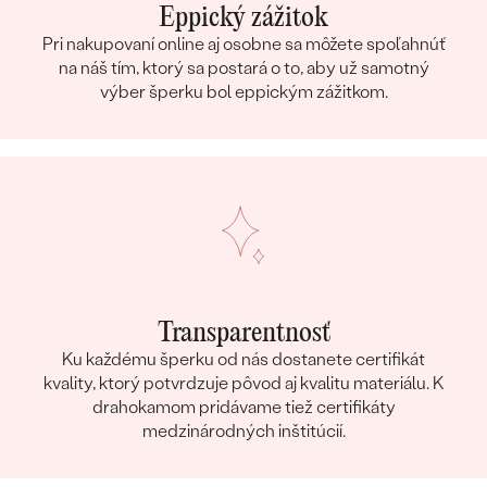
Eppický zážitok
Pri nakupovaní online aj osobne sa môžete spoľahnúť
na náš tím, ktorý sa postará o to, aby už samotný
výber šperku bol eppickým zážitkom.
Transparentnosť
Ku každému šperku od nás dostanete certifikát
kvality, ktorý potvrdzuje pôvod aj kvalitu materiálu. K
drahokamom pridávame tiež certifikáty
medzinárodných inštitúcií.