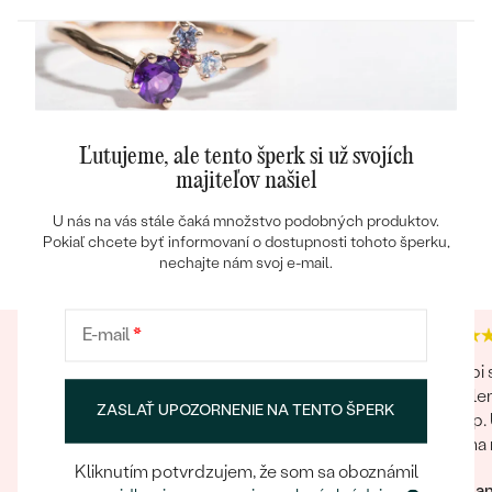
KARÁTOVÁ VÁHA
:
0.05 ct
TVAR
:
Round
ČISTOTA
:
SI1/SI2
FARBA
:
G-H
Ľutujeme, ale tento šperk si už svojích
majiteľov našiel
Heuréka recenzie
Google recenzie
U nás na vás stále čaká množstvo podobných produktov.
Pokiaľ chcete byť informovaní o dostupnosti tohoto šperku,
4.9
4.9
nechajte nám svoj e-mail.
E-mail
*
Dobry den, kupoval som nahrdelnik ako dar pre
S Eppi
manzelku a musim povedat ze som viac ako
zabale
ZASLAŤ UPOZORNENIE NA TENTO ŠPERK
spokojny. Sperk bol presne taky ako na fotkach
nákup. 
co je super, nakolko mam skusenost s inym
Čo ma n
obchodom kde na fotke vyzeral sperk
vyzeral
Kliknutím potvrdzujem, že som sa oboznámil
Ivo
Svetla