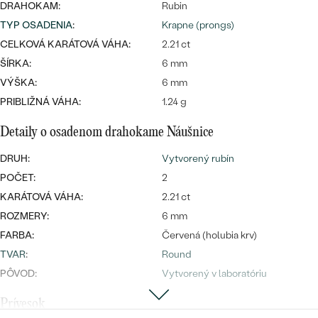
Najpredávanejšie
DRAHOKAM:
Rubin
Najpredávanejšie
PODĽA TVARU DRAHOKAMU
TYP OSADENIA
:
Krapne (prongs)
náušnice
CELKOVÁ KARÁTOVÁ VÁHA:
2.21 ct
NA MIERU
prstene
ŠÍRKA:
6 mm
Personalizované
VÝŠKA:
6 mm
DIAMANTY
PRIBLIŽNÁ VÁHA:
1.24 g
PREZRIEŤ
prívesky
PREZRIEŤ
Detaily o osadenom drahokame Náušnice
DRUH:
Vytvorený rubín
POČET:
2
OBJAVIŤ
Wave kolekcia
KARÁTOVÁ VÁHA:
2.21 ct
ROZMERY:
6 mm
FARBA:
Červená (holubia krv)
TVAR
:
Round
OBJAVIŤ
PÔVOD:
Vytvorený v laboratóriu
Prívesok