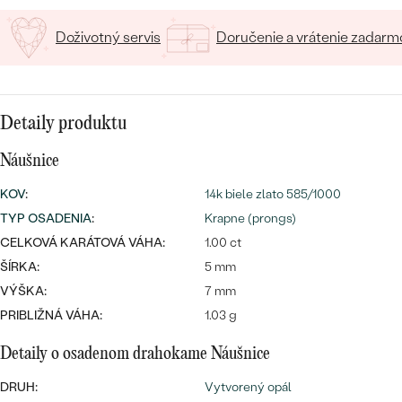
SALT AND PEPPER DIAMANT
LUXUSNÉ
CENOVO DOSTUPNÉ
S DRAHOKAMAMI
Doživotný servis
Doručenie a vrátenie zadarm
DRAHOKAM
LUXUSNÉ
S LAB GROWN DIAMANTMI
Najpredávanejšie
PODĽA MATERIÁLU
S PERLAMI
Detaily produktu
svadobné
ZLATO
Náušnice
obrúčky
PODĽA ŠTÝLU
PLATINA
KOV
:
14k biele zlato 585/1000
PERSONALIZOVANÉ
TYP OSADENIA
:
Krapne (prongs)
STRIEBRO
CELKOVÁ KARÁTOVÁ VÁHA:
1.00 ct
SYMBOLICKÉ
ŠÍRKA:
5 mm
PREZRIEŤ
VÝŠKA:
7 mm
MINIMALISTICKÉ
PRIBLIŽNÁ VÁHA:
1.03 g
PODĽA PRÍLEŽITOSTI
Detaily o osadenom drahokame Náušnice
PODĽA FARBY
DRUH:
Vytvorený opál