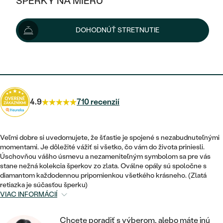
ŠPERKY NA MIERU
787 €
827 €
-5 %
KOMBINOVANÉ ZLATO
STRIEBORNÉ
POSTRANNÉ DRAHOKAMY
ZLATÉ
VÝPREDAJ
VÝPREDAJ
Možnosti doručenia
DOHODNÚŤ STRETNUTIE
PLATINOVÉ
HALO
PODĽA ŠTÝLU
STRIEBORNÉ
ŠPERKY ČO POMÁHAJÚ
PODĽA MATERIÁLU
JEDNODUCHÉ
708 €
s kódom
SUN10
.
TRI DRAHOKAMY
PLATINOVÉ
PODĽA ŠTÝLU
ZLATÉ
PODĽA TYPU
BEZ KAMEŇA
NAPICHOVACIE
VINTAGE
NÁUŠNICE
STRIEBORNÉ
PODĽA ŠTÝLU
4.9
710 recenzií
ETERNITY
KRUHOVÉ
SET ZÁSNUBNÉHO PRSTEŇA A
SOLITÉR
PRSTENE
PLATINOVÉ
OBRÚČOK
VYKROJENÉ
MINIMALISTICKÉ
Veľmi dobre si uvedomujete, že šťastie je spojené s nezabudnuteľnými
NARODENIE DIEŤAŤA
PRÍVESKY
momentami. Je dôležité vážiť si všetko, čo vám do života priniesli.
NETRADIČNÉ
VINTAGE
PODĽA ŠTÝLU
Úschovňou vášho úsmevu a nezameniteľným symbolom sa pre vás
VISIACE
PERSONALIZOVANÉ
stane nežná kolekcia šperkov zo zlata. Oválne opály sú spoločne s
NÁRAMKY
ETERNITY
diamantom každodennou pripomienkou všetkého krásneho. (Zlatá
NETRADIČNÉ
ZOSTAVTE SI PRSTEŇ
SOLITÉR
retiazka je súčasťou šperku)
SO ZNAMENÍM ZVEROKRUHU
SETY
VIAC INFORMÁCIÍ
MINIMALISTICKÉ
ZAČAŤ S PRSTEŇOM
TEPANÉ
V TVARE SRDCA
MINIMALISTICKÉ
PÁNSKE ŠPERKY
Chcete poradiť s výberom, alebo máte inú