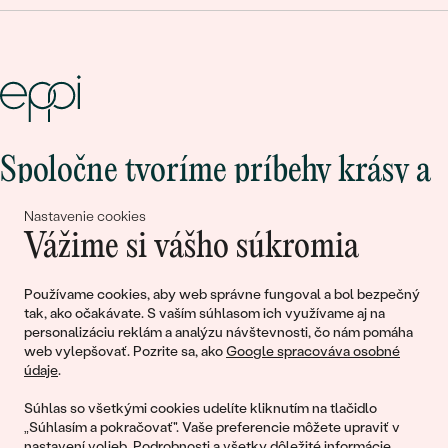
Spoločne tvoríme príbehy krásy a
lásky
Nastavenie cookies
Vážime si vášho súkromia
Pripojte sa k nám!
Používame cookies, aby web správne fungoval a bol bezpečný
tak, ako očakávate. S vaším súhlasom ich využívame aj na
personalizáciu reklám a analýzu návštevnosti, čo nám pomáha
web vylepšovať. Pozrite sa, ako
Google spracováva osobné
údaje
.
Súhlas so všetkými cookies udelíte kliknutím na tlačidlo
„Súhlasím a pokračovať". Vaše preferencie môžete upraviť v
nastavení volieb
. Podrobnosti a všetky dôležité informácie