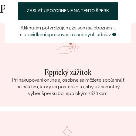
Prečo nakupovať v Eppi
ZASLAŤ UPOZORNENIE NA TENTO ŠPERK
Kliknutím potvrdzujem, že som sa oboznámil
s
pravidlami spracovania osobných údajov
.
Eppický zážitok
Pri nakupovaní online aj osobne sa môžete spoľahnúť
na náš tím, ktorý sa postará o to, aby už samotný
výber šperku bol eppickým zážitkom.