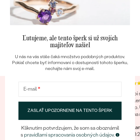
TVAR
:
Round
ČISTOTA
:
SI1/SI2
FARBA
:
G-H
Ľutujeme, ale tento šperk si už svojích
majiteľov našiel
Heuréka recenzie
Google recenzie
U nás na vás stále čaká množstvo podobných produktov.
4.9
4.9
Pokiaľ chcete byť informovaní o dostupnosti tohoto šperku,
nechajte nám svoj e-mail.
E-mail
*
Prekvapila ma ochota poradiť a pomôcť.
S Eppi
zabale
Úžasná ochota a pomoc pri objednávaní a
nákup. 
ZASLAŤ UPOZORNENIE NA TENTO ŠPERK
krásny výsledok ich práce
Čo ma n
žiadna
vyzeral
Svetla
Ďakujem Eppi. PS: Urči
Kliknutím potvrdzujem, že som sa oboznámil
Dagmar
03.09.
fotky p
s
pravidlami spracovania osobných údajov
.
01.04.2025
Zobraziť celú recenziu