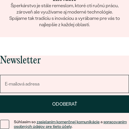
Šperkárstvo je stále remeslom, ktoré ctí ručnú prácu,
zároveň ale využívame aj moderné technológie.
Spájame tak tradíciu s inováciou a vyrábame pre vás to
najlepšie z každej oblasti.
Newsletter
ODOBERAŤ
Súhlasím so
zasielaním komerčnej komunikácie
a
spracovaním
osobných údajov pre tieto účely
.