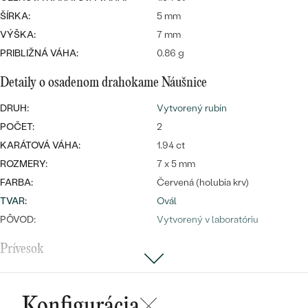
Najpredávanejšie
ŠÍRKA:
5 mm
Najpredávanejšie
PODĽA TVARU DRAHOKAMU
náušnice
VÝŠKA:
7 mm
PRIBLIŽNÁ VÁHA:
0.86 g
NA MIERU
prstene
Personalizované
Detaily o osadenom drahokame Náušnice
DIAMANTY
PREZRIEŤ
DRUH:
Vytvorený rubín
prívesky
PREZRIEŤ
POČET:
2
KARÁTOVÁ VÁHA:
1.94 ct
ROZMERY:
7 x 5 mm
OBJAVIŤ
FARBA:
Červená (holubia krv)
Wave kolekcia
TVAR
:
Ovál
PÔVOD:
Vytvorený v laboratóriu
Prívesok
OBJAVIŤ
KOV
:
14k žlté zlato 585/1000
DRAHOKAM:
Rubín a diamanty
Konfigurácia