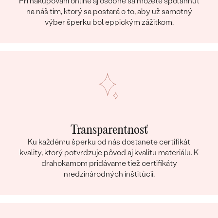
Pri nakupovaní online aj osobne sa môžete spoľahnúť
na náš tím, ktorý sa postará o to, aby už samotný
výber šperku bol eppickým zážitkom.
Transparentnosť
Ku každému šperku od nás dostanete certifikát
kvality, ktorý potvrdzuje pôvod aj kvalitu materiálu. K
drahokamom pridávame tiež certifikáty
medzinárodných inštitúcií.