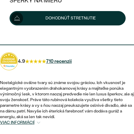
ŠPERKY NA MIERU
883 €
930 €
-6 %
KOMBINOVANÉ ZLATO
STRIEBORNÉ
POSTRANNÉ DRAHOKAMY
ZLATÉ
VÝPREDAJ
VÝPREDAJ
Možnosti doručenia
DOHODNÚŤ STRETNUTIE
PLATINOVÉ
HALO
PODĽA ŠTÝLU
STRIEBORNÉ
ŠPERKY ČO POMÁHAJÚ
PODĽA MATERIÁLU
JEDNODUCHÉ
795 €
s kódom
SUN10
.
TRI DRAHOKAMY
PLATINOVÉ
PODĽA ŠTÝLU
ZLATÉ
PODĽA TYPU
BEZ KAMEŇA
NAPICHOVACIE
VINTAGE
NÁUŠNICE
STRIEBORNÉ
PODĽA ŠTÝLU
4.9
710 recenzií
ETERNITY
KRUHOVÉ
SET ZÁSNUBNÉHO PRSTEŇA A
SOLITÉR
PRSTENE
PLATINOVÉ
OBRÚČOK
VYKROJENÉ
MINIMALISTICKÉ
Nostalgické oválne tvary sú známe svojou gráciou. Ich vkusnosť je
NARODENIE DIEŤAŤA
PRÍVESKY
elegantným vyobrazením drahokamovej krásy a majiteľke ponúka
NETRADIČNÉ
VINTAGE
PODĽA ŠTÝLU
výnimočný lesk, v ktorom naozaj predvedie nie len luxus šperkov, ale aj
VISIACE
PERSONALIZOVANÉ
svoju ženskosť. Práve táto rubínová kolekcia využíva všetky tieto
NÁRAMKY
ETERNITY
parametre krásy a vy s ňou naozaj preukazujete oslnivé divadlo, aké sa
NETRADIČNÉ
ZOSTAVTE SI PRSTEŇ
SOLITÉR
na dámu patrí. Navyše ich éterická farebnosť vám dodáva guráž a
SO ZNAMENÍM ZVEROKRUHU
SETY
energiu, aká sa len tak nevidí.
MINIMALISTICKÉ
ZAČAŤ S PRSTEŇOM
TEPANÉ
VIAC INFORMÁCIÍ
V TVARE SRDCA
MINIMALISTICKÉ
PÁNSKE ŠPERKY