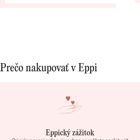
preprac
fotkách
Prečo nakupovať v Eppi
Eppický zážitok