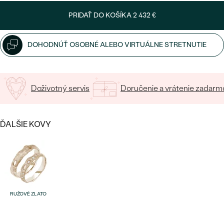
Napíšte iniciály/text
PRIDAŤ DO KOŠÍKA
2 432 €
15
/ 15 ZNAKOV
DOHODNÚŤ OSOBNÉ ALEBO VIRTUÁLNE STRETNUTIE
Bestsellery
Doživotný servis
Doručenie a vrátenie zadarm
ĎALŠIE KOVY
OBJAVIŤ
RUŽOVÉ ZLATO