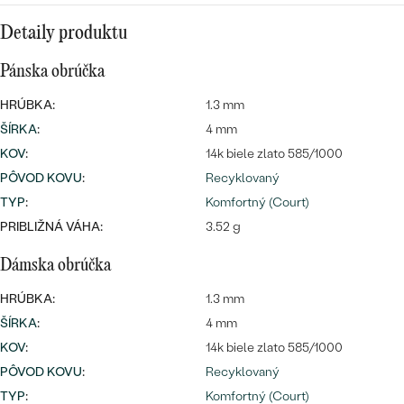
Detaily produktu
Pánska obrúčka
HRÚBKA:
1.3 mm
ŠÍRKA
:
4 mm
KOV
:
14k biele zlato 585/1000
PÔVOD KOVU
:
Recyklovaný
TYP
:
Komfortný (Court)
PRIBLIŽNÁ VÁHA:
3.52 g
Dámska obrúčka
HRÚBKA:
1.3 mm
ŠÍRKA
:
4 mm
KOV
:
14k biele zlato 585/1000
PÔVOD KOVU
:
Recyklovaný
TYP
:
Komfortný (Court)