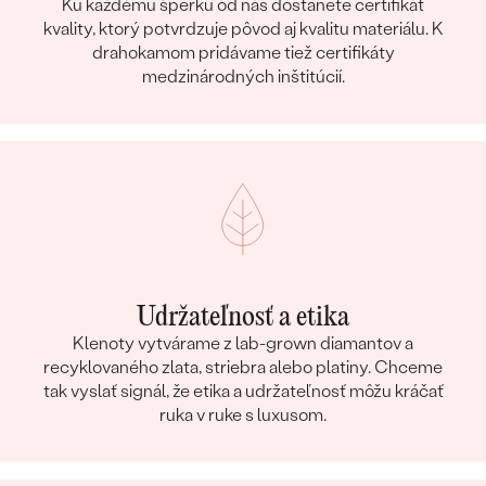
Ku každému šperku od nás dostanete certifikát
kvality, ktorý potvrdzuje pôvod aj kvalitu materiálu. K
drahokamom pridávame tiež certifikáty
medzinárodných inštitúcií.
Udržateľnosť a etika
Klenoty vytvárame z lab-grown diamantov a
recyklovaného zlata, striebra alebo platiny. Chceme
tak vyslať signál, že etika a udržateľnosť môžu kráčať
ruka v ruke s luxusom.