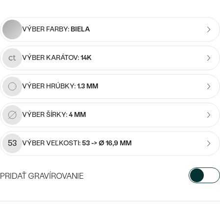
Najpredávanejšie
Najpredávanejšie
PODĽA TVARU DRAHOKAMU
náušnice
VÝBER FARBY:
BIELA
NA MIERU
prstene
Personalizované
VÝBER KARÁTOV:
14K
DIAMANTY
PREZRIEŤ
prívesky
VÝBER HRÚBKY:
1.3 MM
PREZRIEŤ
VÝBER ŠÍRKY:
4 MM
OBJAVIŤ
Wave kolekcia
53
VÝBER VEĽKOSTI:
53 -> Ø 16,9 MM
PRIDAŤ GRAVÍROVANIE
OBJAVIŤ
VYBERTE FONT