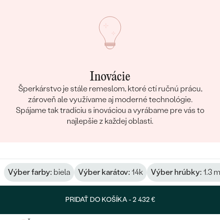
Inovácie
Šperkárstvo je stále remeslom, ktoré ctí ručnú prácu,
zároveň ale využívame aj moderné technológie.
Spájame tak tradíciu s inováciou a vyrábame pre vás to
najlepšie z každej oblasti.
Výber farby:
biela
Výber karátov:
14k
Výber hrúbky:
1.3 
PRIDAŤ DO KOŠÍKA -
2 432 €