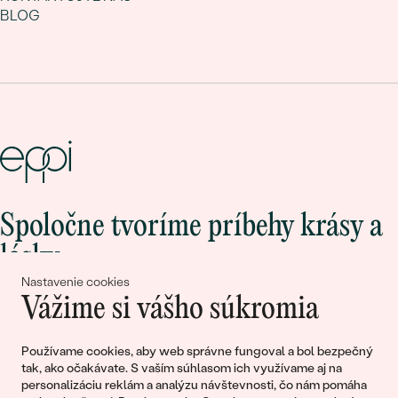
BLOG
Spoločne tvoríme príbehy krásy a
lásky
Nastavenie cookies
Vážime si vášho súkromia
Pripojte sa k nám!
Používame cookies, aby web správne fungoval a bol bezpečný
tak, ako očakávate. S vaším súhlasom ich využívame aj na
personalizáciu reklám a analýzu návštevnosti, čo nám pomáha