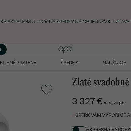
ERKY SKLADOM A −10 % NA ŠPERKY NA OBJEDNÁVKU. ZĽAVA
E
NUBNÉ PRSTENE
ŠPERKY
NÁUŠNICE
Zlaté svadobné
3 327 €
cena za pár
ŠPERK VÁM VYROBÍME A 
EXPRESNÁ VÝROBA