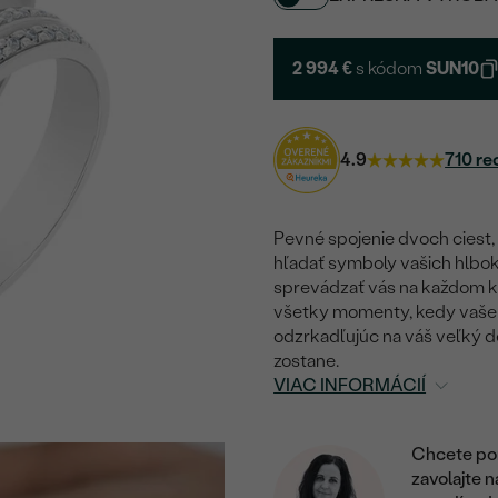
2 994 €
s kódom
SUN10
4.9
710 re
Pevné spojenie dvoch ciest,
hľadať symboly vašich hlbok
sprevádzať vás na každom k
všetky momenty, kedy vaše sr
odzrkadľujúc na váš veľký deň
zostane.
VIAC INFORMÁCIÍ
Chcete por
zavolajte 