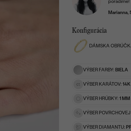
poradíme!
Marianna, 
Konfigurácia
DÁMSKA OBRÚČK
VÝBER FARBY:
BIELA
VÝBER KARÁTOV:
14K
VÝBER HRÚBKY:
1 MM
VÝBER POVRCHOVEJ
VÝBER DIAMANTU:
P