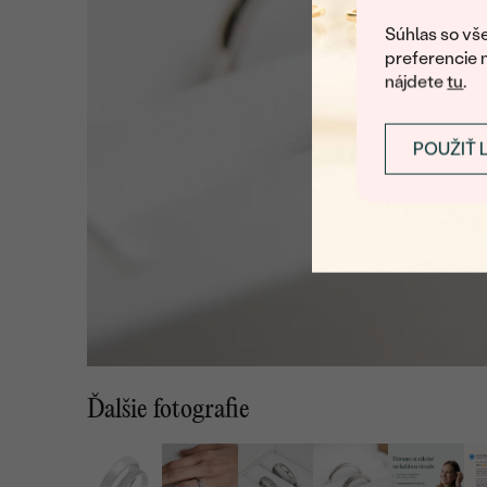
Súhlas so vše
preferencie 
nájdete
tu
.
POUŽIŤ 
Ďalšie fotografie