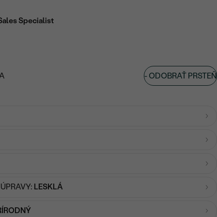
Sales Specialist
-
ODOBRAŤ PRSTEŇ
A
 ÚPRAVY:
LESKLÁ
RÍRODNÝ