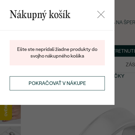
Nákupný košík
LETNÝ BLACK FRIDAY: −25 % NA ŠP
Ešte ste nepridali žiadne produkty do
O NÁS
BLOG
ŠPERKY NA MIERU
DOHODNÚŤ STRETNUTI
svojho nákupného košíka
VÝPREDAJ
SVADOBNÉ OBRÚČKY
ZÁS
SVADOBNÉ OBRÚČKY
ETERNITY
SVADOBNÉ OBRÚČKY
POKRAČOVAŤ V NÁKUPE