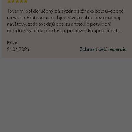
Tovar mi bol doručený o 2 týždne skôr ako bolo uvedené
na webe. Prstene som objednávala online bez osobnej
návštevy, zodpovedajú popisu a foto.Po potvrdení
objednávky ma kontaktovala pracovníčka spoločnosti
aby sa uistila o správnosti, type, veľkosti a pod. a zmienila
Erika
sa o možnej výmena v prípade nevyhovujúcej veľkosti.
24.04.2024
Zobraziť celú recenziu
Príjemné vystupovanie, prístup a starostlivosť o
zákazníka. Maximálna spokojnosť s tovarom aj prístupom.