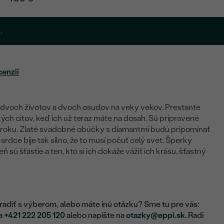
.
cenzií
 dvoch životov a dvoch osudov na veky vekov. Prestante
ých citov, keď ich už teraz máte na dosah. Sú pripravené
roku. Zlaté svadobné obúčky s diamantmi budú pripomínať
dce bije tak silno, že to musí počuť celý svet. Šperky
 sú šťastie a ten, kto si ich dokáže vážiť ich krásu, šťastný
adiť s výberom, alebo máte inú otázku? Sme tu pre vás:
na
+421 222 205 120
alebo napíšte na
otazky@eppi.sk
. Radi