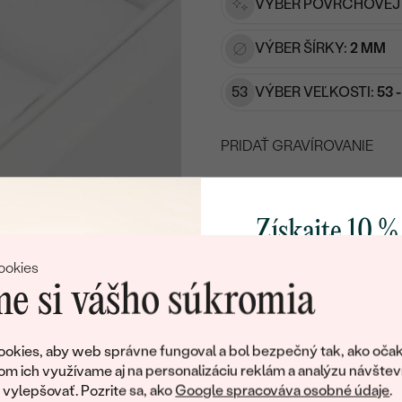
VÝBER POVRCHOVEJ
VÝBER ŠÍRKY:
2 MM
53
VÝBER VEĽKOSTI:
53 
PRIDAŤ GRAVÍROVANIE
VYBERTE FONT
Napíšte iniciály/text
Získajte 10 %
15
/ 15 ZNAKOV
svoj prvý 
ookies
DOHODN
e si vášho súkromia
Pridajte sa k nám a 
poctivo vyrábaných 
okies, aby web správne fungoval a bol bezpečný tak, ako očak
Ako darček na priv
om ich využívame aj na personalizáciu reklám a analýzu návštev
Doživotný servis
Doručenie 
obratom pošleme zľ
ylepšovať. Pozrite sa, ako
Google spracováva osobné údaje
.