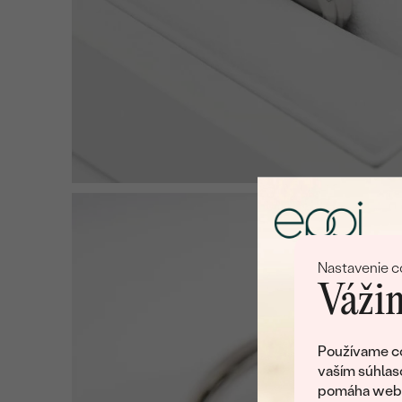
Nastavenie c
Vážim
Používame co
vaším súhlas
pomáha web v