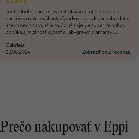
Tento obchod sme si vybrali hlavne z toho dôvodu, že
nám učarovala myšlienka šperkov z recyklovaného zlata,
a teda nech sa využije to, čo už tu je. Je super, že ochod
ponúka aj možnosť vybrať si lab-grown diamanty
namiesto prírodných. Čo sa týka showroomu v
Gabriela
Bratislave, môžem len odporúčať. Pani Marianna bola
22.08.2024
Zobraziť celú recenziu
vždy veľmi milá, ochotná a trpezlivá pri našej voľbe. Vo
všetkom nám pomohla a hľadala riešenia na naše
požiadavky. Promtne reagovala na všetky naše otázky. Aj
keď bola moja obrúčka zo zákazkovej výroby a videla som
ju v skutočnosti až doma po doručení, bola taká dokonalá,
ako som si predstavovala. Za nás 10/10.
Prečo nakupovať v Eppi