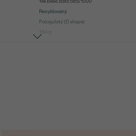
14k biele zlato 585/1000
Recyklovaný
Pologuľatý (D shape)
1.94 g
Diamant
46
0.23 ct
1 mm (0.005ct)
SI1
G-H
Round
Veľmi dobrý