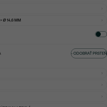
-> Ø 14,6 MM
-
ODOBRAŤ PRSTEŇ
A