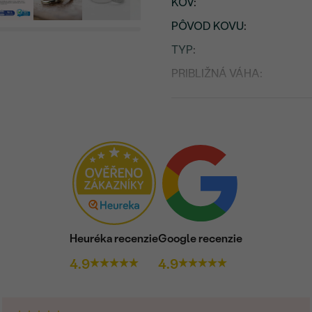
KOV
:
PÔVOD KOVU
:
TYP
:
PRIBLIŽNÁ VÁHA:
Osadený drahokam
DRUH:
POČET:
KARÁTOVÁ VÁHA
:
ROZMERY:
ČISTOTA
:
Heuréka recenzie
Google recenzie
FARBA
:
4.9
4.9
TVAR
:
BRUS
: