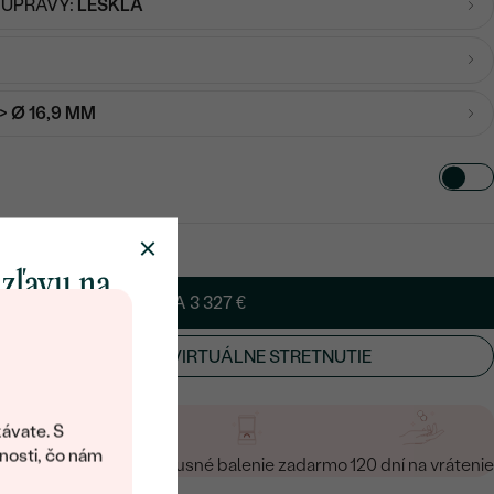
 ÚPRAVY:
LESKLÁ
-> Ø 16,9 MM
 zľavu na
PRIDAŤ DO KOŠÍKA
3 327 €
klenot
ÚŤ OSOBNÉ ALEBO VIRTUÁLNE STRETNUTIE
objavte svet
šperkov Eppi.
ávate. S
ítanie vám
nosti, čo nám
a vrátenie zadarmo
Luxusné balenie zadarmo
120 dní na vrátenie
avový kód na