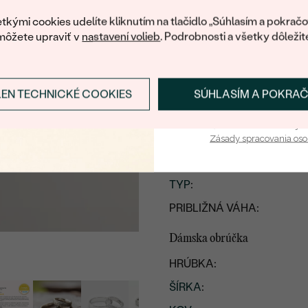
váš prvý ná
tkými cookies udelíte kliknutím na tlačidlo „Súhlasím a pokračo
Detaily produktu
môžete upraviť v
nastavení volieb
. Podrobnosti a všetky dôležit
Pánska obrúčka
HRÚBKA:
LEN TECHNICKÉ COOKIES
SÚHLASÍM A POKRA
Prihlásiť sa a zís
ŠÍRKA
:
Vaša e-mailová adresa je 
KOV
:
Zásady spracovania os
PÔVOD KOVU
:
TYP
:
PRIBLIŽNÁ VÁHA:
Dámska obrúčka
HRÚBKA:
ŠÍRKA
: