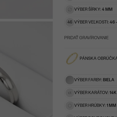
VÝBER ŠÍRKY:
4 MM
46
VÝBER VEĽKOSTI:
46 
PRIDAŤ GRAVÍROVANIE
VYBERTE FONT
PÁNSKA OBRÚČK
Napíšte iniciály/text
15
/ 15 ZNAKOV
VÝBER FARBY:
BIELA
VÝBER KARÁTOV:
14K
VÝBER HRÚBKY:
1 MM