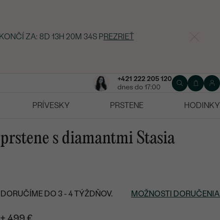
 KONČÍ ZA:
8D 13H 20M 33S
P
REZRIEŤ
+421 222 205 120
dnes do 17:00
PRÍVESKY
PRSTENE
HODINKY
 prstene s diamantmi Stasia
DORUČÍME DO 3 - 4 TÝŽDŇOV.
MOŽNOSTI DORUČENIA
+ 499 €